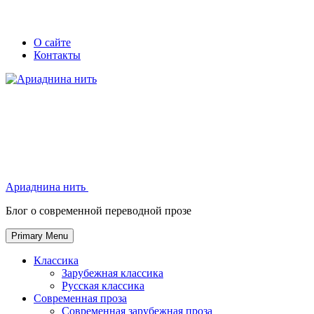
Skip
Secondary
Secondary
О сайте
to
Контакты
left
right
content
navigation
navigation
Ариаднина нить
Ариаднина нить
Блог о современной переводной прозе
Primary Menu
Классика
Зарубежная классика
Русская классика
Современная проза
Современная зарубежная проза