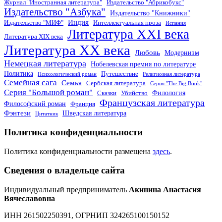
Журнал "Иностранная литература"
Издательство "Абрикобукс"
Издательство "Азбука"
Издательство "Книжники"
Индия
Издательство "МИФ"
Интеллектуальная проза
Испания
Литература XXI века
Литература XIX века
Литература XX века
Любовь
Модернизм
Немецкая литература
Нобелевская премия по литературе
Политика
Путешествие
Психологический роман
Религиозная литература
Семейная сага
Семья
Сербская литература
Серия "The Big Book"
Серия "Большой роман"
Филология
Сказки
Убийство
Французская литература
Философский роман
Франция
Фэнтези
Шведская литература
Цитатник
Политика конфиденциальности
Политика конфиденциальности размещена
здесь
.
Сведения о владельце сайта
Индивидуальный предприниматель
Акинина Анастасия
Вячеславовна
ИНН 261502250391, ОГРНИП 324265100150152