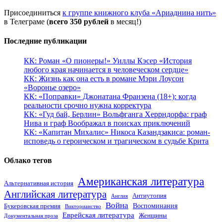
Присоединиться
к группе книжного клуба «Ариаднина нить»
в Телеграме (
всего 350 рублей
в месяц!)
Последние публикации
КК: Роман «О пионеры!» Уиллы Кэсер «История
любого края начинается в человеческом сердце»
КК: Жизнь как она есть в романе Мэри Лоусон
«Воронье озеро»
КК: «Поправки» Джонатана Франзена (18+): когда
реальности срочно нужна корректура
КК: «Гуд бай, Берлин» Вольфганга Херрндорфа: граф
Нива и граф Воображал в поисках приключений
КК: «Капитан Михалис» Никоса Казандзакиса: роман-
исповедь о героическом и трагическом в судьбе Крита
Облако тегов
Американская литература
Альтернативная история
Английская литература
Антиутопия
Англия
Война
Воспоминания
Букеровская премия
Викторианство
Еврейская литература
Женщины
Документальная проза