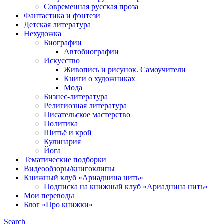
Современная русская проза
Фантастика и фэнтези
Детская литература
Нехудожка
Биографии
Автобиографии
Искусство
Живопись и рисунок. Самоучители
Книги о художниках
Мода
Бизнес-литература
Религиозная литература
Писательское мастерство
Политика
Шитьё и крой
Кулинария
Йога
Тематические подборки
Видеообзоры/книгоклипы
Книжный клуб «Ариаднина нить»
Подписка на книжный клуб «Ариаднина нить»
Мои переводы
Блог «Про книжки»
Search