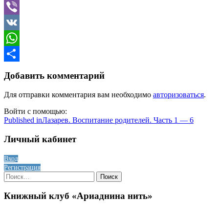
Telegram
Viber
VK
WhatsApp
Отправить
Добавить комментарий
Для отправки комментария вам необходимо
авторизоваться
.
Войти с помощью:
Навигация
Published in
Лазарев. Воспитание родителей. Часть 1 — 6
по
Личный кабинет
записям
Вход
Регистрация
Найти:
Книжный клуб «Ариаднина нить»