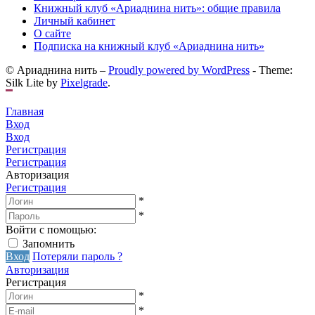
Книжный клуб «Ариаднина нить»: общие правила
Личный кабинет
О сайте
Подписка на книжный клуб «Ариаднина нить»
© Ариаднина нить –
Proudly powered by WordPress
-
Theme:
Silk Lite by
Pixelgrade
.
Главная
Вход
Вход
Регистрация
Регистрация
Авторизация
Регистрация
*
*
Войти с помощью:
Запомнить
Вход
Потеряли пароль ?
Авторизация
Регистрация
*
*