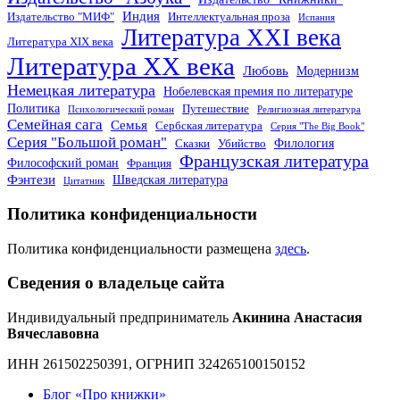
Индия
Издательство "МИФ"
Интеллектуальная проза
Испания
Литература XXI века
Литература XIX века
Литература XX века
Любовь
Модернизм
Немецкая литература
Нобелевская премия по литературе
Политика
Путешествие
Психологический роман
Религиозная литература
Семейная сага
Семья
Сербская литература
Серия "The Big Book"
Серия "Большой роман"
Филология
Сказки
Убийство
Французская литература
Философский роман
Франция
Фэнтези
Шведская литература
Цитатник
Политика конфиденциальности
Политика конфиденциальности размещена
здесь
.
Сведения о владельце сайта
Индивидуальный предприниматель
Акинина Анастасия
Вячеславовна
ИНН 261502250391, ОГРНИП 324265100150152
Блог «Про книжки»