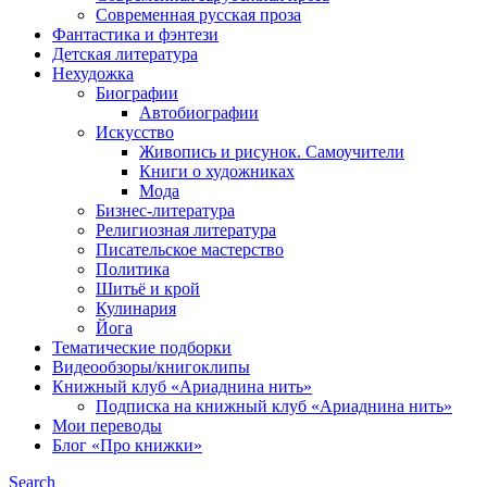
Современная русская проза
Фантастика и фэнтези
Детская литература
Нехудожка
Биографии
Автобиографии
Искусство
Живопись и рисунок. Самоучители
Книги о художниках
Мода
Бизнес-литература
Религиозная литература
Писательское мастерство
Политика
Шитьё и крой
Кулинария
Йога
Тематические подборки
Видеообзоры/книгоклипы
Книжный клуб «Ариаднина нить»
Подписка на книжный клуб «Ариаднина нить»
Мои переводы
Блог «Про книжки»
Search