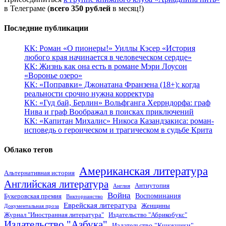
в Телеграме (
всего 350 рублей
в месяц!)
Последние публикации
КК: Роман «О пионеры!» Уиллы Кэсер «История
любого края начинается в человеческом сердце»
КК: Жизнь как она есть в романе Мэри Лоусон
«Воронье озеро»
КК: «Поправки» Джонатана Франзена (18+): когда
реальности срочно нужна корректура
КК: «Гуд бай, Берлин» Вольфганга Херрндорфа: граф
Нива и граф Воображал в поисках приключений
КК: «Капитан Михалис» Никоса Казандзакиса: роман-
исповедь о героическом и трагическом в судьбе Крита
Облако тегов
Американская литература
Альтернативная история
Английская литература
Антиутопия
Англия
Война
Воспоминания
Букеровская премия
Викторианство
Еврейская литература
Женщины
Документальная проза
Журнал "Иностранная литература"
Издательство "Абрикобукс"
Издательство "Азбука"
Издательство "Книжники"