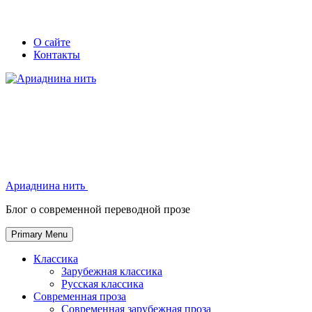
Skip
Secondary
Secondary
О сайте
to
Контакты
left
right
content
navigation
navigation
Ариаднина нить
Ариаднина нить
Блог о современной переводной прозе
Primary Menu
Классика
Зарубежная классика
Русская классика
Современная проза
Современная зарубежная проза