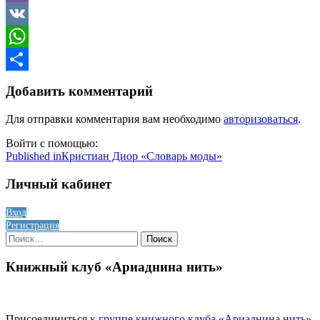
Viber
VK
WhatsApp
Отправить
Добавить комментарий
Для отправки комментария вам необходимо
авторизоваться
.
Войти с помощью:
Навигация
Published in
Кристиан Диор «Словарь моды»
по
Личный кабинет
записям
Вход
Регистрация
Найти:
Книжный клуб «Ариаднина нить»
Присоединиться
к группе книжного клуба «Ариаднина нить»