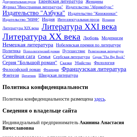
Еврейская литература
Женщины
Документальная проза
Журнал "Иностранная литература"
Издательство "Абрикобукс"
Издательство "Азбука"
Издательство "Книжники"
Индия
Издательство "МИФ"
Интеллектуальная проза
Испания
Литература XXI века
Литература XIX века
Литература XX века
Любовь
Модернизм
Немецкая литература
Нобелевская премия по литературе
Политика
Путешествие
Психологический роман
Религиозная литература
Семейная сага
Семья
Сербская литература
Серия "The Big Book"
Серия "Большой роман"
Филология
Сказки
Убийство
Французская литература
Философский роман
Франция
Фэнтези
Шведская литература
Цитатник
Политика конфиденциальности
Политика конфиденциальности размещена
здесь
.
Сведения о владельце сайта
Индивидуальный предприниматель
Акинина Анастасия
Вячеславовна