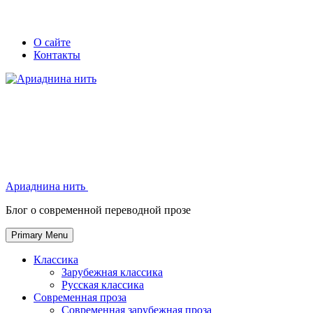
Skip
Secondary
Secondary
О сайте
to
Контакты
left
right
content
navigation
navigation
Ариаднина нить
Ариаднина нить
Блог о современной переводной прозе
Primary Menu
Классика
Зарубежная классика
Русская классика
Современная проза
Современная зарубежная проза