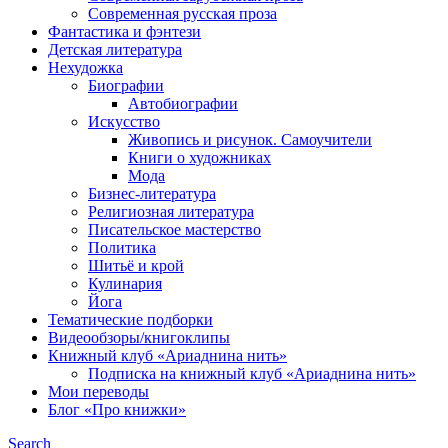
Современная русская проза
Фантастика и фэнтези
Детская литература
Нехудожка
Биографии
Автобиографии
Искусство
Живопись и рисунок. Самоучители
Книги о художниках
Мода
Бизнес-литература
Религиозная литература
Писательское мастерство
Политика
Шитьё и крой
Кулинария
Йога
Тематические подборки
Видеообзоры/книгоклипы
Книжный клуб «Ариаднина нить»
Подписка на книжный клуб «Ариаднина нить»
Мои переводы
Блог «Про книжки»
Search