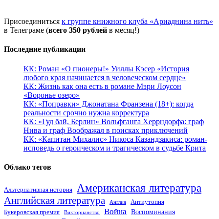
Присоединиться
к группе книжного клуба «Ариаднина нить»
в Телеграме (
всего 350 рублей
в месяц!)
Последние публикации
КК: Роман «О пионеры!» Уиллы Кэсер «История
любого края начинается в человеческом сердце»
КК: Жизнь как она есть в романе Мэри Лоусон
«Воронье озеро»
КК: «Поправки» Джонатана Франзена (18+): когда
реальности срочно нужна корректура
КК: «Гуд бай, Берлин» Вольфганга Херрндорфа: граф
Нива и граф Воображал в поисках приключений
КК: «Капитан Михалис» Никоса Казандзакиса: роман-
исповедь о героическом и трагическом в судьбе Крита
Облако тегов
Американская литература
Альтернативная история
Английская литература
Антиутопия
Англия
Война
Воспоминания
Букеровская премия
Викторианство