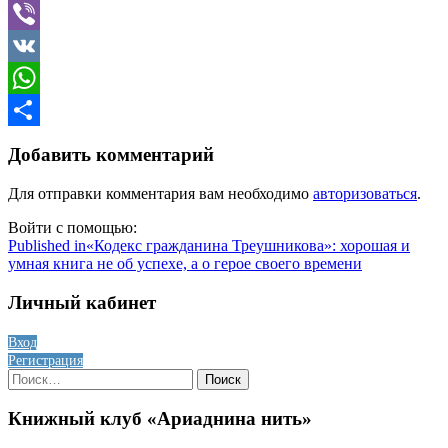
Telegram
Viber
VK
WhatsApp
Отправить
Добавить комментарий
Для отправки комментария вам необходимо
авторизоваться
.
Войти с помощью:
Навигация
Published in
«Кодекс гражданина Треушникова»: хорошая и
умная книга не об успехе, а о герое своего времени
по
записям
Личный кабинет
Вход
Регистрация
Найти:
Книжный клуб «Ариаднина нить»