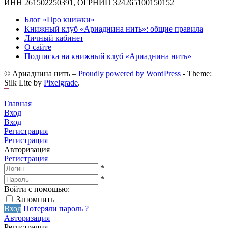
ИНН 261502250391, ОГРНИП 324265100150152
Блог «Про книжки»
Книжный клуб «Ариаднина нить»: общие правила
Личный кабинет
О сайте
Подписка на книжный клуб «Ариаднина нить»
© Ариаднина нить –
Proudly powered by WordPress
-
Theme:
Silk Lite by
Pixelgrade
.
Главная
Вход
Вход
Регистрация
Регистрация
Авторизация
Регистрация
*
*
Войти с помощью:
Запомнить
Вход
Потеряли пароль ?
Авторизация
Регистрация