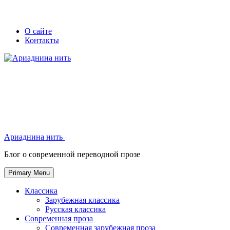
Skip
Secondary
Secondary
О сайте
to
Контакты
left
right
content
navigation
navigation
Ариаднина нить
Ариаднина нить
Блог о современной переводной прозе
Primary Menu
Классика
Зарубежная классика
Русская классика
Современная проза
Современная зарубежная проза