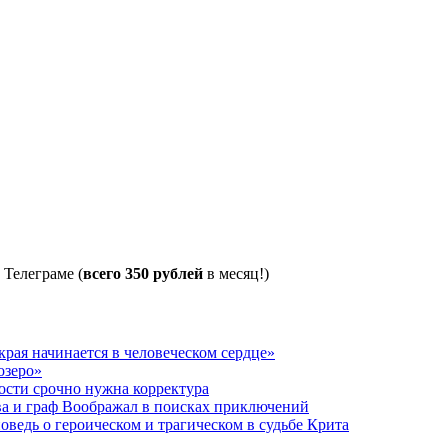
 Телеграме (
всего 350 рублей
в месяц!)
рая начинается в человеческом сердце»
озеро»
ости срочно нужна корректура
ва и граф Воображал в поисках приключений
ведь о героическом и трагическом в судьбе Крита