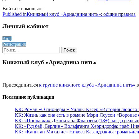
Войти с помощью:
Навигация
Published in
Книжный клуб «Ариаднина нить»: общие правила
по
Личный кабинет
записям
Вход
Регистрация
Найти:
Книжный клуб «Ариаднина нить»
Присоединиться
к группе книжного клуба «Ариаднина нить»
в
Последние публикации
КК: Роман «О пионеры!» Уиллы Кэсер «История любого к
КК: Жизнь как она есть в романе Мэри Лоусон «Воронье 
КК: «Поправки» Джонатана Франзена (18+): когда реальн
КК: «Гуд бай, Берлин» Вольфганга Херрндорфа: граф Ни
КК: «Капитан Михалис» Никоса Казандзакиса: роман-испо