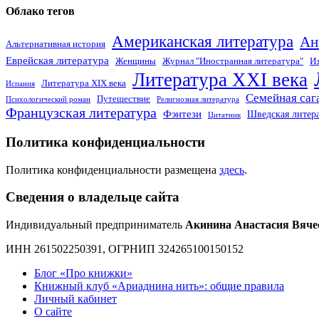
Облако тегов
Американская литература
Ан
Альтернативная история
Еврейская литература
Женщины
Журнал "Иностранная литература"
Из
Литература XXI века
Литература XIX века
Испания
Семейная саг
Путешествие
Психологический роман
Религиозная литература
Французская литература
Фэнтези
Шведская литер
Цитатник
Политика конфиденциальности
Политика конфиденциальности размещена
здесь
.
Сведения о владельце сайта
Индивидуальный предприниматель
Акинина Анастасия Вяче
ИНН 261502250391, ОГРНИП 324265100150152
Блог «Про книжки»
Книжный клуб «Ариаднина нить»: общие правила
Личный кабинет
О сайте