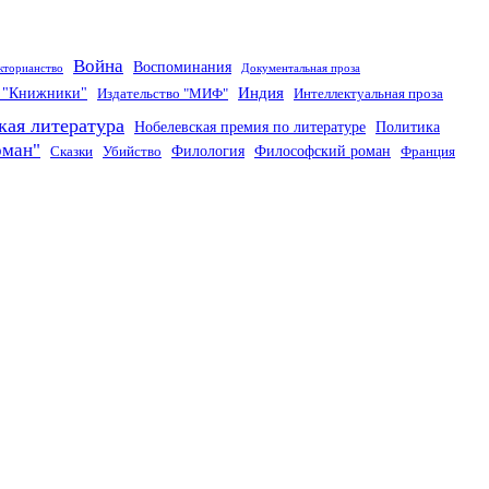
Война
Воспоминания
кторианство
Документальная проза
Индия
о "Книжники"
Издательство "МИФ"
Интеллектуальная проза
кая литература
Нобелевская премия по литературе
Политика
оман"
Филология
Философский роман
Сказки
Убийство
Франция