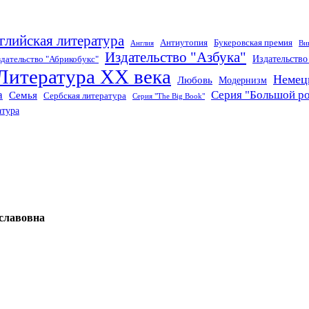
глийская литература
Антиутопия
Букеровская премия
Англия
Ви
Издательство "Азбука"
Издательств
дательство "Абрикобукс"
Литература XX века
Немец
Любовь
Модернизм
а
Серия "Большой р
Семья
Сербская литература
Серия "The Big Book"
атура
славовна