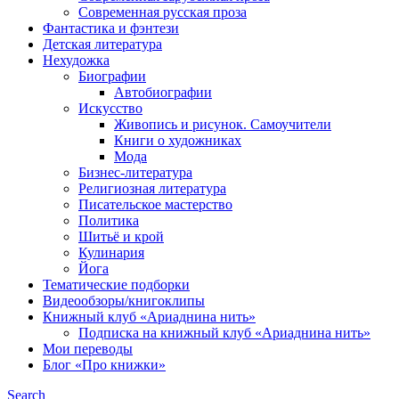
Современная русская проза
Фантастика и фэнтези
Детская литература
Нехудожка
Биографии
Автобиографии
Искусство
Живопись и рисунок. Самоучители
Книги о художниках
Мода
Бизнес-литература
Религиозная литература
Писательское мастерство
Политика
Шитьё и крой
Кулинария
Йога
Тематические подборки
Видеообзоры/книгоклипы
Книжный клуб «Ариаднина нить»
Подписка на книжный клуб «Ариаднина нить»
Мои переводы
Блог «Про книжки»
Search