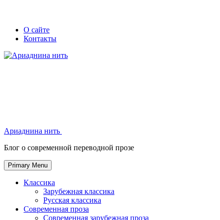
Skip
Secondary
Secondary
О сайте
to
Контакты
left
right
content
navigation
navigation
Ариаднина нить
Ариаднина нить
Блог о современной переводной прозе
Primary Menu
Классика
Зарубежная классика
Русская классика
Современная проза
Современная зарубежная проза