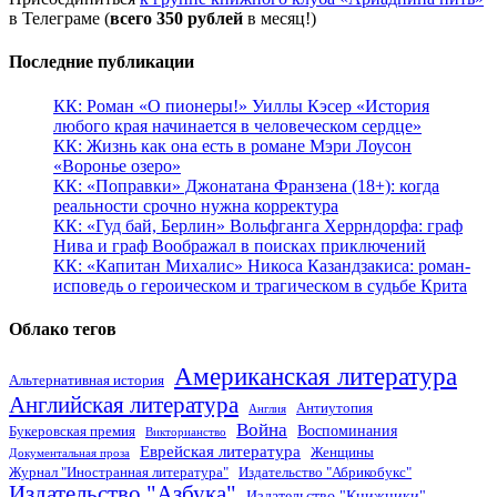
в Телеграме (
всего 350 рублей
в месяц!)
Последние публикации
КК: Роман «О пионеры!» Уиллы Кэсер «История
любого края начинается в человеческом сердце»
КК: Жизнь как она есть в романе Мэри Лоусон
«Воронье озеро»
КК: «Поправки» Джонатана Франзена (18+): когда
реальности срочно нужна корректура
КК: «Гуд бай, Берлин» Вольфганга Херрндорфа: граф
Нива и граф Воображал в поисках приключений
КК: «Капитан Михалис» Никоса Казандзакиса: роман-
исповедь о героическом и трагическом в судьбе Крита
Облако тегов
Американская литература
Альтернативная история
Английская литература
Антиутопия
Англия
Война
Воспоминания
Букеровская премия
Викторианство
Еврейская литература
Женщины
Документальная проза
Журнал "Иностранная литература"
Издательство "Абрикобукс"
Издательство "Азбука"
Издательство "Книжники"