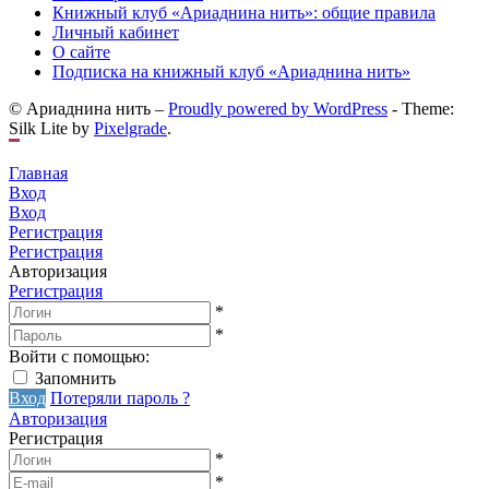
Книжный клуб «Ариаднина нить»: общие правила
Личный кабинет
О сайте
Подписка на книжный клуб «Ариаднина нить»
© Ариаднина нить –
Proudly powered by WordPress
-
Theme:
Silk Lite by
Pixelgrade
.
Главная
Вход
Вход
Регистрация
Регистрация
Авторизация
Регистрация
*
*
Войти с помощью:
Запомнить
Вход
Потеряли пароль ?
Авторизация
Регистрация
*
*