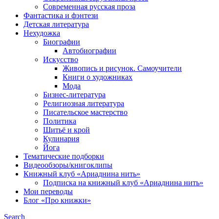
Современная русская проза
Фантастика и фэнтези
Детская литература
Нехудожка
Биографии
Автобиографии
Искусство
Живопись и рисунок. Самоучители
Книги о художниках
Мода
Бизнес-литература
Религиозная литература
Писательское мастерство
Политика
Шитьё и крой
Кулинария
Йога
Тематические подборки
Видеообзоры/книгоклипы
Книжный клуб «Ариаднина нить»
Подписка на книжный клуб «Ариаднина нить»
Мои переводы
Блог «Про книжки»
Search