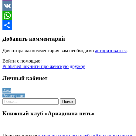
Viber
VK
WhatsApp
Отправить
Добавить комментарий
Для отправки комментария вам необходимо
авторизоваться
.
Войти с помощью:
Навигация
Published in
Книги про женскую дружбу
по
Личный кабинет
записям
Вход
Регистрация
Найти:
Книжный клуб «Ариаднина нить»
Присоединиться
к группе книжного клуба «Ариаднина нить»