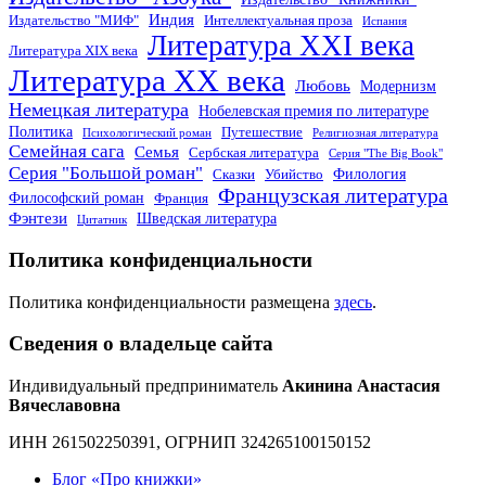
Индия
Издательство "МИФ"
Интеллектуальная проза
Испания
Литература XXI века
Литература XIX века
Литература XX века
Любовь
Модернизм
Немецкая литература
Нобелевская премия по литературе
Политика
Путешествие
Психологический роман
Религиозная литература
Семейная сага
Семья
Сербская литература
Серия "The Big Book"
Серия "Большой роман"
Филология
Сказки
Убийство
Французская литература
Философский роман
Франция
Фэнтези
Шведская литература
Цитатник
Политика конфиденциальности
Политика конфиденциальности размещена
здесь
.
Сведения о владельце сайта
Индивидуальный предприниматель
Акинина Анастасия
Вячеславовна
ИНН 261502250391, ОГРНИП 324265100150152
Блог «Про книжки»