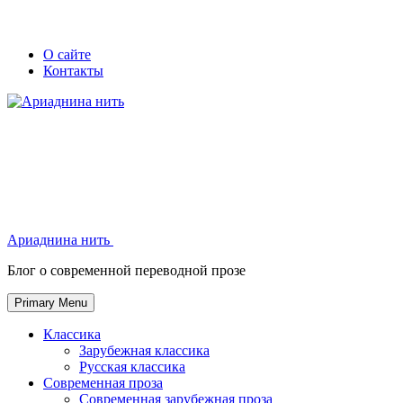
Skip
Secondary
Secondary
О сайте
to
Контакты
left
right
content
navigation
navigation
Ариаднина нить
Ариаднина нить
Блог о современной переводной прозе
Primary Menu
Классика
Зарубежная классика
Русская классика
Современная проза
Современная зарубежная проза