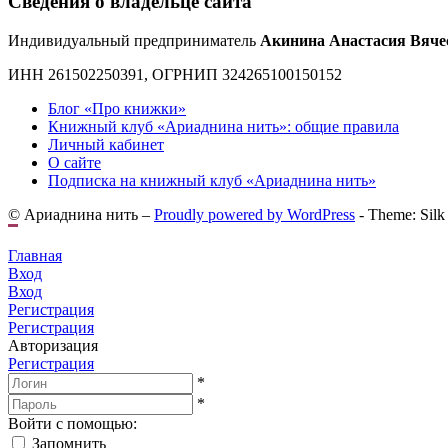
Сведения о владельце сайта
Индивидуальный предприниматель
Акинина Анастасия Вяче
ИНН 261502250391, ОГРНИП 324265100150152
Блог «Про книжки»
Книжный клуб «Ариаднина нить»: общие правила
Личный кабинет
О сайте
Подписка на книжный клуб «Ариаднина нить»
© Ариаднина нить –
Proudly powered by WordPress
-
Theme: Silk
Главная
Вход
Вход
Регистрация
Регистрация
Авторизация
Регистрация
*
*
Войти с помощью:
Запомнить