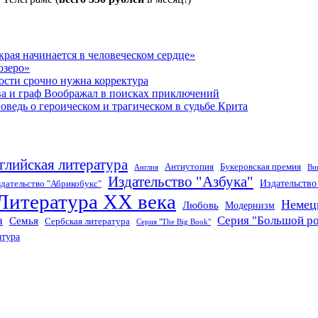
рая начинается в человеческом сердце»
озеро»
ости срочно нужна корректура
ва и граф Воображал в поисках приключений
ведь о героическом и трагическом в судьбе Крита
глийская литература
Антиутопия
Букеровская премия
Англия
Ви
Издательство "Азбука"
Издательств
дательство "Абрикобукс"
Литература XX века
Немец
Любовь
Модернизм
а
Серия "Большой р
Семья
Сербская литература
Серия "The Big Book"
атура