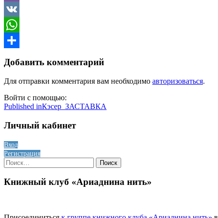
Viber
VK
WhatsApp
Отправить
Добавить комментарий
Для отправки комментария вам необходимо
авторизоваться
.
Войти с помощью:
Навигация
Published in
Кэсер_ЗАСТАВКА
по
Личный кабинет
записям
Вход
Регистрация
Найти:
Книжный клуб «Ариаднина нить»
Присоединиться
к группе книжного клуба «Ариаднина нить»
в