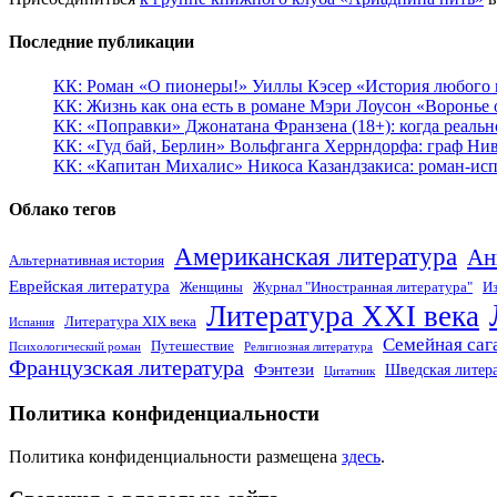
Последние публикации
КК: Роман «О пионеры!» Уиллы Кэсер «История любого к
КК: Жизнь как она есть в романе Мэри Лоусон «Воронье 
КК: «Поправки» Джонатана Франзена (18+): когда реальн
КК: «Гуд бай, Берлин» Вольфганга Херрндорфа: граф Ни
КК: «Капитан Михалис» Никоса Казандзакиса: роман-испо
Облако тегов
Американская литература
Ан
Альтернативная история
Еврейская литература
Женщины
Журнал "Иностранная литература"
Из
Литература XXI века
Литература XIX века
Испания
Семейная саг
Путешествие
Психологический роман
Религиозная литература
Французская литература
Фэнтези
Шведская литер
Цитатник
Политика конфиденциальности
Политика конфиденциальности размещена
здесь
.