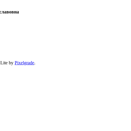
славовна
 Lite by
Pixelgrade
.