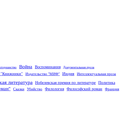
Война
Воспоминания
кторианство
Документальная проза
Индия
о "Книжники"
Издательство "МИФ"
Интеллектуальная проза
кая литература
Нобелевская премия по литературе
Политика
оман"
Филология
Философский роман
Сказки
Убийство
Франция