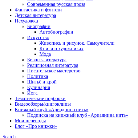
Современная русская проза
Фантастика и фэнтези
Детская литература
Нехудожка
Биографии
Автобиографии
Искусство
Живопись и рисунок. Самоучители
Книги о художниках
Мода
Бизнес-литература
Религиозная литература
Писательское мастерство
Политика
Шитьё и крой
Кулинария
Йога
Тематические подборки
Видеообзоры/книгоклипы
Книжный клуб «Ариаднина нить»
Подписка на книжный клуб «Ариаднина нить»
Мои переводы
Блог «Про книжки»
Search