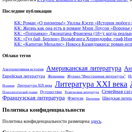
Последние публикации
КК: Роман «О пионеры!» Уиллы Кэсер «История любого к
КК: Жизнь как она есть в романе Мэри Лоусон «Воронье 
КК: «Поправки» Джонатана Франзена (18+): когда реальн
КК: «Гуд бай, Берлин» Вольфганга Херрндорфа: граф Ни
КК: «Капитан Михалис» Никоса Казандзакиса: роман-испо
Облако тегов
Американская литература
Ан
Альтернативная история
Еврейская литература
Женщины
Журнал "Иностранная литература"
Из
Литература XXI века
Литература XIX века
Испания
Семейная саг
Путешествие
Психологический роман
Религиозная литература
Французская литература
Фэнтези
Шведская литер
Цитатник
Политика конфиденциальности
Политика конфиденциальности размещена
здесь
.