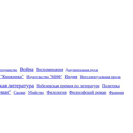
Война
Воспоминания
кторианство
Документальная проза
Индия
о "Книжники"
Издательство "МИФ"
Интеллектуальная проза
кая литература
Нобелевская премия по литературе
Политика
оман"
Филология
Философский роман
Сказки
Убийство
Франция