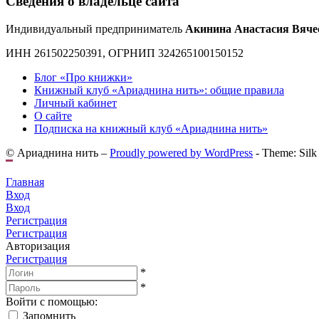
Сведения о владельце сайта
Индивидуальный предприниматель
Акинина Анастасия Вяче
ИНН 261502250391, ОГРНИП 324265100150152
Блог «Про книжки»
Книжный клуб «Ариаднина нить»: общие правила
Личный кабинет
О сайте
Подписка на книжный клуб «Ариаднина нить»
© Ариаднина нить –
Proudly powered by WordPress
-
Theme: Silk
Главная
Вход
Вход
Регистрация
Регистрация
Авторизация
Регистрация
*
*
Войти с помощью:
Запомнить