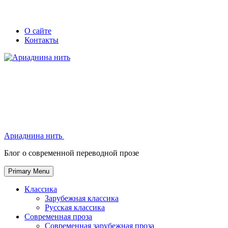
Skip
Secondary
Secondary
О сайте
to
Контакты
left
right
content
navigation
navigation
Ариаднина нить
Ариаднина нить
Блог о современной переводной прозе
Primary Menu
Классика
Зарубежная классика
Русская классика
Современная проза
Современная зарубежная проза