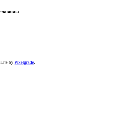
славовна
 Lite by
Pixelgrade
.