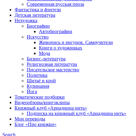
Современная русская проза
Фантастика и фэнтези
Детская литература
Нехудожка
Биографии
Автобиографии
Искусство
Живопись и рисунок. Самоучители
Книги о художниках
Мода
Бизнес-литература
Религиозная литература
Писательское мастерство
Политика
Шитьё и крой
Кулинария
Йога
Тематические подборки
Видеообзоры/книгоклипы
Книжный клуб «Ариаднина нить»
Подписка на книжный клуб «Ариаднина нить»
Мои переводы
Блог «Про книжки»
Search