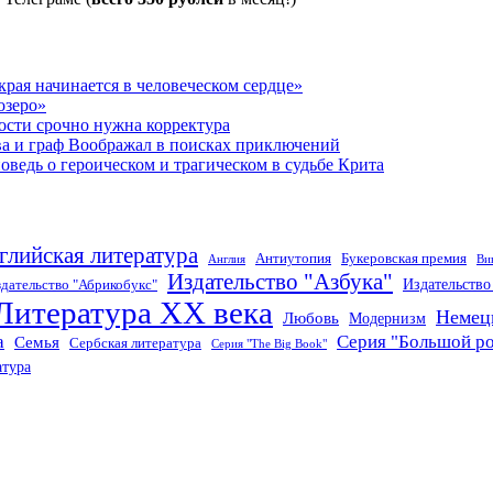
рая начинается в человеческом сердце»
озеро»
ости срочно нужна корректура
ва и граф Воображал в поисках приключений
ведь о героическом и трагическом в судьбе Крита
глийская литература
Антиутопия
Букеровская премия
Англия
Ви
Издательство "Азбука"
Издательств
дательство "Абрикобукс"
Литература XX века
Немец
Любовь
Модернизм
а
Серия "Большой р
Семья
Сербская литература
Серия "The Big Book"
атура