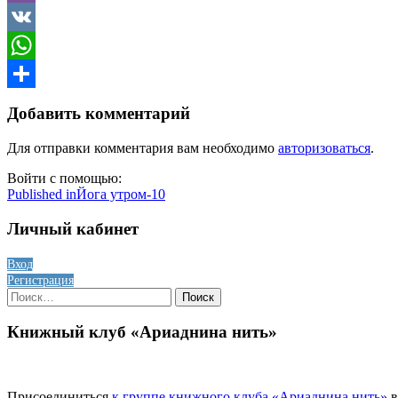
Viber
VK
WhatsApp
Отправить
Добавить комментарий
Для отправки комментария вам необходимо
авторизоваться
.
Войти с помощью:
Навигация
Published in
Йога утром-10
по
Личный кабинет
записям
Вход
Регистрация
Найти:
Книжный клуб «Ариаднина нить»
Присоединиться
к группе книжного клуба «Ариаднина нить»
в