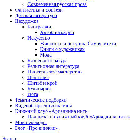
Современная русская проза
Фантастика и фэнтези
Детская литература
Нехудожка
Биографии
Автобиографии
Искусство
Живопись и рисунок. Самоучители
Книги о художниках
Мода
Бизнес-литература
Религиозная литература
Писательское мастерство
Политика
Шитьё и крой
Кулинария
Йога
Тематические подборки
Видеообзоры/книгоклипы
Книжный клуб «Ариаднина нить»
Подписка на книжный клуб «Ариаднина нить»
Мои переводы
Блог «Про книжки»
Search