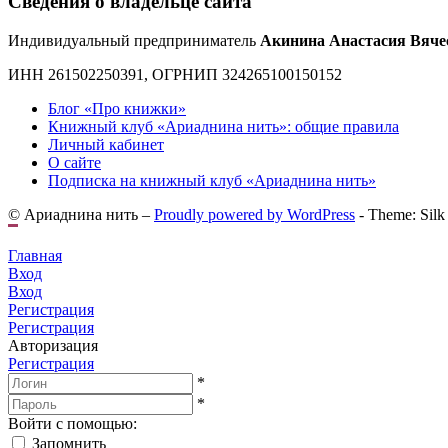
Сведения о владельце сайта
Индивидуальный предприниматель
Акинина Анастасия Вяче
ИНН 261502250391, ОГРНИП 324265100150152
Блог «Про книжки»
Книжный клуб «Ариаднина нить»: общие правила
Личный кабинет
О сайте
Подписка на книжный клуб «Ариаднина нить»
© Ариаднина нить –
Proudly powered by WordPress
-
Theme: Silk
Главная
Вход
Вход
Регистрация
Регистрация
Авторизация
Регистрация
*
*
Войти с помощью:
Запомнить