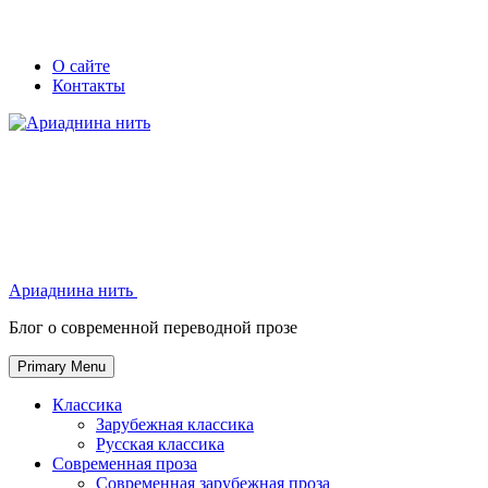
Skip
Secondary
Secondary
О сайте
to
Контакты
left
right
content
navigation
navigation
Ариаднина нить
Ариаднина нить
Блог о современной переводной прозе
Primary Menu
Классика
Зарубежная классика
Русская классика
Современная проза
Современная зарубежная проза