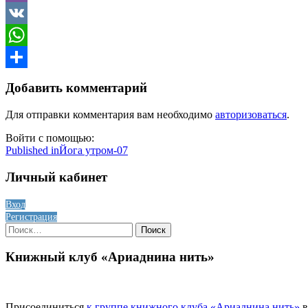
Viber
VK
WhatsApp
Отправить
Добавить комментарий
Для отправки комментария вам необходимо
авторизоваться
.
Войти с помощью:
Навигация
Published in
Йога утром-07
по
Личный кабинет
записям
Вход
Регистрация
Найти:
Книжный клуб «Ариаднина нить»
Присоединиться
к группе книжного клуба «Ариаднина нить»
в