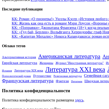
Последние публикации
КК: Роман «О пионеры!» Уиллы Кэсер «История любого к
КК: Жизнь как она есть в романе Мэри Лоусон «Воронье 
КК: «Поправки» Джонатана Франзена (18+): когда реальн
КК: «Гуд бай, Берлин» Вольфганга Херрндорфа: граф Ни
КК: «Капитан Михалис» Никоса Казандзакиса: роман-испо
Облако тегов
Американская литература
Ан
Альтернативная история
Еврейская литература
Женщины
Журнал "Иностранная литература"
Из
Литература XXI века
Литература XIX века
Испания
Семейная саг
Путешествие
Психологический роман
Религиозная литература
Французская литература
Фэнтези
Шведская литер
Цитатник
Политика конфиденциальности
Политика конфиденциальности размещена
здесь
.