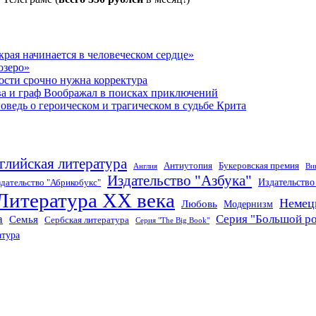
рая начинается в человеческом сердце»
озеро»
ости срочно нужна корректура
ва и граф Воображал в поисках приключений
ведь о героическом и трагическом в судьбе Крита
глийская литература
Антиутопия
Букеровская премия
Англия
Ви
Издательство "Азбука"
Издательств
дательство "Абрикобукс"
Литература XX века
Немец
Любовь
Модернизм
а
Серия "Большой р
Семья
Сербская литература
Серия "The Big Book"
атура