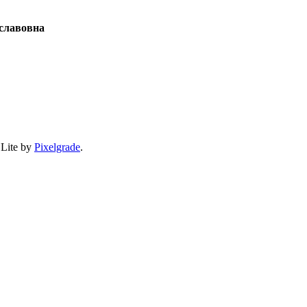
славовна
 Lite by
Pixelgrade
.