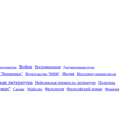
Война
Воспоминания
кторианство
Документальная проза
Индия
о "Книжники"
Издательство "МИФ"
Интеллектуальная проза
кая литература
Нобелевская премия по литературе
Политика
оман"
Филология
Философский роман
Сказки
Убийство
Франция