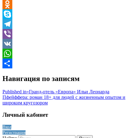
Email
Odnoklassniki
Skype
Telegram
Viber
VK
WhatsApp
Отправить
Навигация по записям
Published in
«Гранд-отель «Европа» Ильи Леонарда
Пфейффера: роман 18+ для людей с жизненным опытом и
широким кругозором
Личный кабинет
Вход
Регистрация