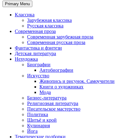
Primary Menu
Классика
Зарубежная классика
Русская классика
Современная проза
Современная зарубежная проза
Современная русская проза
Фантастика и фэнтези
Детская литература
Нехудожка
Биографии
Автобиографии
Искусство
Живопись и рисунок. Самоучители
Книги о художниках
Мода
Бизнес-литература
Религиозная литература
Писательское мастерство
Политика
Шитьё и крой
Кулинария
Йога
Тематические подборки