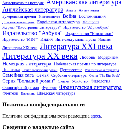
Американская литература
Альтернативная история
Английская литература
Антиутопия
Англия
Война
Воспоминания
Букеровская премия
Викторианство
Еврейская литература
Женщины
Документальная проза
Журнал "Иностранная литература"
Издательство "Абрикобукс"
Издательство "Азбука"
Издательство "Книжники"
Индия
Издательство "МИФ"
Интеллектуальная проза
Испания
Литература XXI века
Литература XIX века
Литература XX века
Любовь
Модернизм
Немецкая литература
Нобелевская премия по литературе
Политика
Путешествие
Психологический роман
Религиозная литература
Семейная сага
Семья
Сербская литература
Серия "The Big Book"
Серия "Большой роман"
Филология
Сказки
Убийство
Французская литература
Философский роман
Франция
Фэнтези
Шведская литература
Цитатник
Политика конфиденциальности
Политика конфиденциальности размещена
здесь
.
Сведения о владельце сайта