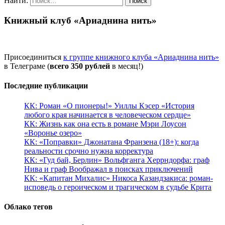
Найти:
Книжный клуб «Ариаднина нить»
Присоединиться
к группе книжного клуба «Ариаднина нить»
в Телеграме (
всего 350 рублей
в месяц!)
Последние публикации
КК: Роман «О пионеры!» Уиллы Кэсер «История
любого края начинается в человеческом сердце»
КК: Жизнь как она есть в романе Мэри Лоусон
«Воронье озеро»
КК: «Поправки» Джонатана Франзена (18+): когда
реальности срочно нужна корректура
КК: «Гуд бай, Берлин» Вольфганга Херрндорфа: граф
Нива и граф Воображал в поисках приключений
КК: «Капитан Михалис» Никоса Казандзакиса: роман-
исповедь о героическом и трагическом в судьбе Крита
Облако тегов