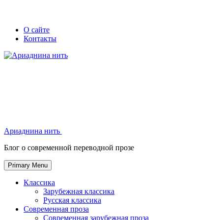
Skip
Secondary
Secondary
О сайте
to
Контакты
left
right
content
navigation
navigation
Ариаднина нить
Ариаднина нить
Блог о современной переводной прозе
Primary Menu
Классика
Зарубежная классика
Русская классика
Современная проза
Современная зарубежная проза