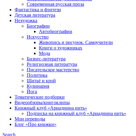
Современная русская проза
Фантастика и фэнтези
Детская литература
Нехудожка
Биографии
Автобиографии
Искусство
Живопись и рисунок. Самоучители
Книги о художниках
Мода
Бизнес-литература
Религиозная литература
Писательское мастерство
Политика
Шитьё и крой
Кулинария
Йога
Тематические подборки
Видеообзоры/книгоклипы
Книжный клуб «Ариаднина нить»
Подписка на книжный клуб «Ариаднина нить»
Мои переводы
Блог «Про книжки»
Search