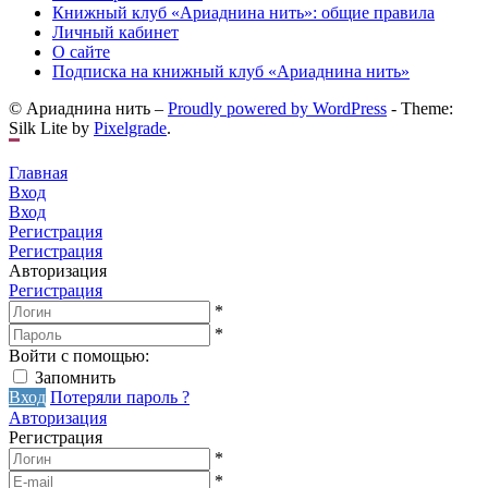
Книжный клуб «Ариаднина нить»: общие правила
Личный кабинет
О сайте
Подписка на книжный клуб «Ариаднина нить»
© Ариаднина нить –
Proudly powered by WordPress
-
Theme:
Silk Lite by
Pixelgrade
.
Главная
Вход
Вход
Регистрация
Регистрация
Авторизация
Регистрация
*
*
Войти с помощью:
Запомнить
Вход
Потеряли пароль ?
Авторизация
Регистрация
*
*