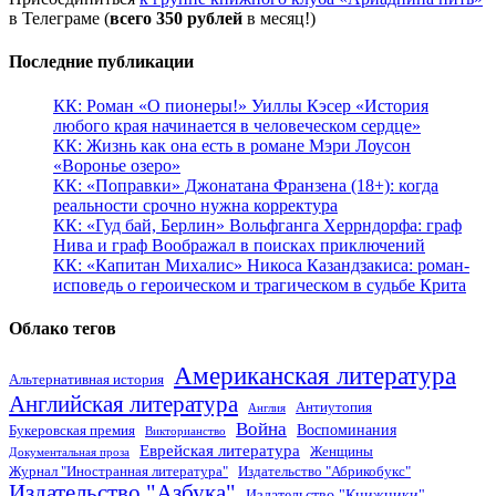
в Телеграме (
всего 350 рублей
в месяц!)
Последние публикации
КК: Роман «О пионеры!» Уиллы Кэсер «История
любого края начинается в человеческом сердце»
КК: Жизнь как она есть в романе Мэри Лоусон
«Воронье озеро»
КК: «Поправки» Джонатана Франзена (18+): когда
реальности срочно нужна корректура
КК: «Гуд бай, Берлин» Вольфганга Херрндорфа: граф
Нива и граф Воображал в поисках приключений
КК: «Капитан Михалис» Никоса Казандзакиса: роман-
исповедь о героическом и трагическом в судьбе Крита
Облако тегов
Американская литература
Альтернативная история
Английская литература
Антиутопия
Англия
Война
Воспоминания
Букеровская премия
Викторианство
Еврейская литература
Женщины
Документальная проза
Журнал "Иностранная литература"
Издательство "Абрикобукс"
Издательство "Азбука"
Издательство "Книжники"