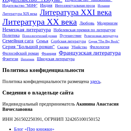
Индия
Издательство "МИФ"
Интеллектуальная проза
Испания
Литература XXI века
Литература XIX века
Литература XX века
Любовь
Модернизм
Немецкая литература
Нобелевская премия по литературе
Политика
Путешествие
Психологический роман
Религиозная литература
Семейная сага
Семья
Сербская литература
Серия "The Big Book"
Серия "Большой роман"
Филология
Сказки
Убийство
Французская литература
Философский роман
Франция
Фэнтези
Шведская литература
Цитатник
Политика конфиденциальности
Политика конфиденциальности размещена
здесь
.
Сведения о владельце сайта
Индивидуальный предприниматель
Акинина Анастасия
Вячеславовна
ИНН 261502250391, ОГРНИП 324265100150152
Блог «Про книжки»