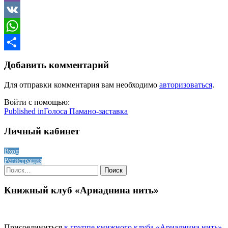
Viber
VK
WhatsApp
Отправить
Добавить комментарий
Для отправки комментария вам необходимо
авторизоваться
.
Войти с помощью:
Навигация
Published in
Голоса Памано-заставка
по
Личный кабинет
записям
Вход
Регистрация
Найти:
Книжный клуб «Ариаднина нить»
Присоединиться
к группе книжного клуба «Ариаднина нить»