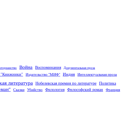
Война
Воспоминания
кторианство
Документальная проза
Индия
о "Книжники"
Издательство "МИФ"
Интеллектуальная проза
кая литература
Нобелевская премия по литературе
Политика
оман"
Филология
Философский роман
Сказки
Убийство
Франция