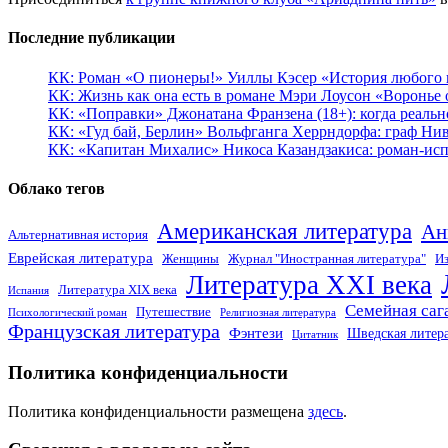
Последние публикации
КК: Роман «О пионеры!» Уиллы Кэсер «История любого к
КК: Жизнь как она есть в романе Мэри Лоусон «Воронье 
КК: «Поправки» Джонатана Франзена (18+): когда реальн
КК: «Гуд бай, Берлин» Вольфганга Херрндорфа: граф Ни
КК: «Капитан Михалис» Никоса Казандзакиса: роман-испо
Облако тегов
Американская литература
Ан
Альтернативная история
Еврейская литература
Женщины
Журнал "Иностранная литература"
Из
Литература XXI века
Литература XIX века
Испания
Семейная саг
Путешествие
Психологический роман
Религиозная литература
Французская литература
Фэнтези
Шведская литер
Цитатник
Политика конфиденциальности
Политика конфиденциальности размещена
здесь
.