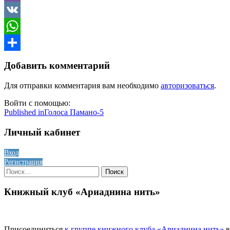
Viber
VK
WhatsApp
Отправить
Добавить комментарий
Для отправки комментария вам необходимо
авторизоваться
.
Войти с помощью:
Навигация
Published in
Голоса Памано-5
по
Личный кабинет
записям
Вход
Регистрация
Найти:
Книжный клуб «Ариаднина нить»
Присоединиться
к группе книжного клуба «Ариаднина нить»
в