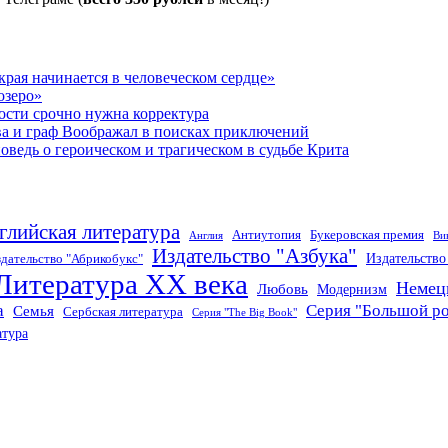
рая начинается в человеческом сердце»
озеро»
ости срочно нужна корректура
ва и граф Воображал в поисках приключений
ведь о героическом и трагическом в судьбе Крита
глийская литература
Антиутопия
Букеровская премия
Англия
Ви
Издательство "Азбука"
Издательств
дательство "Абрикобукс"
Литература XX века
Немец
Любовь
Модернизм
а
Серия "Большой р
Семья
Сербская литература
Серия "The Big Book"
атура