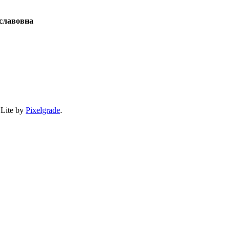
славовна
 Lite by
Pixelgrade
.