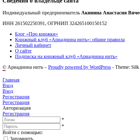
Сведения о владельце сайта
Индивидуальный предприниматель
Акинина Анастасия Вяче
ИНН 261502250391, ОГРНИП 324265100150152
Блог «Про книжки»
Книжный клуб «Ариаднина нить»: общие правила
Личный кабинет
О сайте
Подписка на книжный клуб «Ариаднина нить»
© Ариаднина нить –
Proudly powered by WordPress
-
Theme: Silk
Главная
Вход
Вход
Регистрация
Регистрация
Авторизация
Регистрация
*
*
Войти с помощью:
Запомнить