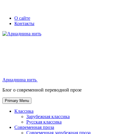
Skip
Secondary
Secondary
О сайте
to
Контакты
left
right
content
navigation
navigation
Ариаднина нить
Ариаднина нить
Блог о современной переводной прозе
Primary Menu
Классика
Зарубежная классика
Русская классика
Современная проза
Современная зарубежная проза