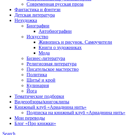
Современная русская проза
Фантастика и фэнтези
Детская литература
Нехудожка
Биографии
Автобиографии
Искусство
Живопись и рисунок. Самоучители
Книги о художниках
Мода
Бизнес-литература
Религиозная литература
Писательское мастерство
Политика
Шитьё и крой
Кулинария
Йога
Тематические подборки
Видеообзоры/книгоклипы
Книжный клуб «Ариаднина нить»
Подписка на книжный клуб «Ариаднина нить»
Мои переводы
Блог «Про книжки»
Search