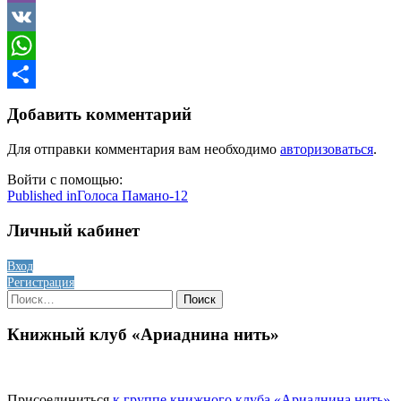
Viber
VK
WhatsApp
Отправить
Добавить комментарий
Для отправки комментария вам необходимо
авторизоваться
.
Войти с помощью:
Навигация
Published in
Голоса Памано-12
по
Личный кабинет
записям
Вход
Регистрация
Найти:
Книжный клуб «Ариаднина нить»
Присоединиться
к группе книжного клуба «Ариаднина нить»