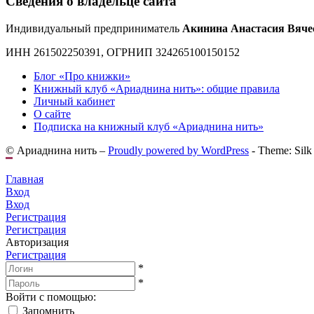
Сведения о владельце сайта
Индивидуальный предприниматель
Акинина Анастасия Вяче
ИНН 261502250391, ОГРНИП 324265100150152
Блог «Про книжки»
Книжный клуб «Ариаднина нить»: общие правила
Личный кабинет
О сайте
Подписка на книжный клуб «Ариаднина нить»
© Ариаднина нить –
Proudly powered by WordPress
-
Theme: Silk
Главная
Вход
Вход
Регистрация
Регистрация
Авторизация
Регистрация
*
*
Войти с помощью:
Запомнить