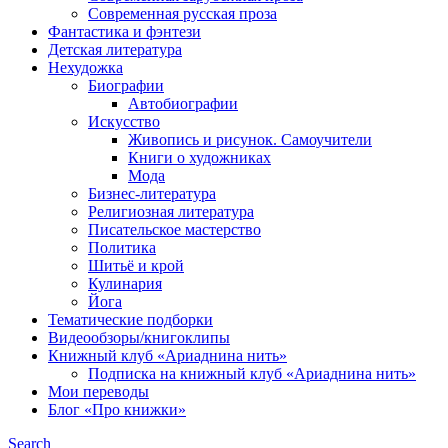
Современная русская проза
Фантастика и фэнтези
Детская литература
Нехудожка
Биографии
Автобиографии
Искусство
Живопись и рисунок. Самоучители
Книги о художниках
Мода
Бизнес-литература
Религиозная литература
Писательское мастерство
Политика
Шитьё и крой
Кулинария
Йога
Тематические подборки
Видеообзоры/книгоклипы
Книжный клуб «Ариаднина нить»
Подписка на книжный клуб «Ариаднина нить»
Мои переводы
Блог «Про книжки»
Search