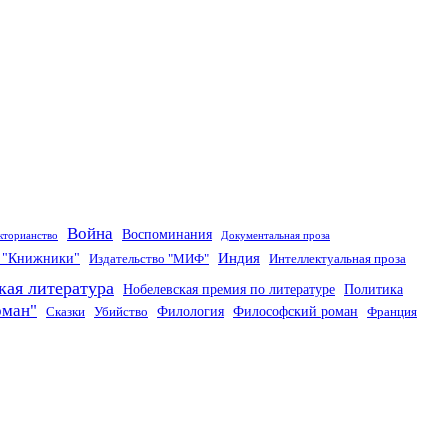
Война
Воспоминания
кторианство
Документальная проза
Индия
о "Книжники"
Издательство "МИФ"
Интеллектуальная проза
кая литература
Нобелевская премия по литературе
Политика
оман"
Филология
Философский роман
Сказки
Убийство
Франция