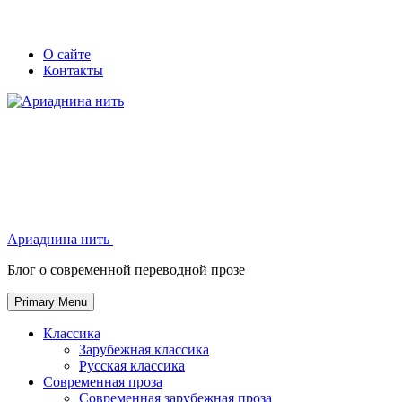
Skip
Secondary
Secondary
О сайте
to
Контакты
left
right
content
navigation
navigation
Ариаднина нить
Ариаднина нить
Блог о современной переводной прозе
Primary Menu
Классика
Зарубежная классика
Русская классика
Современная проза
Современная зарубежная проза