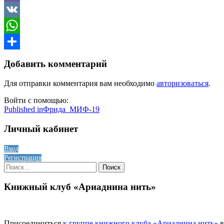
Viber
VK
WhatsApp
Отправить
Добавить комментарий
Для отправки комментария вам необходимо
авторизоваться
.
Войти с помощью:
Навигация
Published in
Фрида_МИФ-19
по
Личный кабинет
записям
Вход
Регистрация
Найти:
Книжный клуб «Ариаднина нить»
Присоединиться
к группе книжного клуба «Ариаднина нить»
в