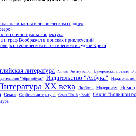
рая начинается в человеческом сердце»
озеро»
ости срочно нужна корректура
ва и граф Воображал в поисках приключений
ведь о героическом и трагическом в судьбе Крита
глийская литература
Антиутопия
Букеровская премия
Англия
Ви
Издательство "Азбука"
Издательств
дательство "Абрикобукс"
Литература XX века
Немец
Любовь
Модернизм
а
Серия "Большой р
Семья
Сербская литература
Серия "The Big Book"
атура