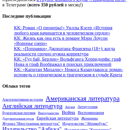
в Телеграме (
всего 350 рублей
в месяц!)
Последние публикации
КК: Роман «О пионеры!» Уиллы Кэсер «История
любого края начинается в человеческом сердце»
КК: Жизнь как она есть в романе Мэри Лоусон
«Воронье озеро»
КК: «Поправки» Джонатана Франзена (18+): когда
реальности срочно нужна корректура
КК: «Гуд бай, Берлин» Вольфганга Херрндорфа: граф
Нива и граф Воображал в поисках приключений
КК: «Капитан Михалис» Никоса Казандзакиса: роман-
исповедь о героическом и трагическом в судьбе Крита
Облако тегов
Американская литература
Альтернативная история
Английская литература
Антиутопия
Англия
Война
Воспоминания
Букеровская премия
Викторианство
Еврейская литература
Женщины
Документальная проза
Журнал "Иностранная литература"
Издательство "Абрикобукс"
Издательство "Азбука"
Издательство "Книжники"