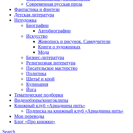
Современная русская проза
Фантастика и фэнтези
Детская литература
Нехудожка
Биографии
Автобиографии
Искусство
Живопись и рисунок. Самоучители
Книги о художниках
Мода
Бизнес-литература
Религиозная литература
Писательское мастерство
Политика
Шитьё и крой
Кулинария
Йога
Тематические подборки
Видеообзоры/книгоклипы
Книжный клуб «Ариаднина нить»
Подписка на книжный клуб «Ариаднина нить»
Мои переводы
Блог «Про книжки»
Search