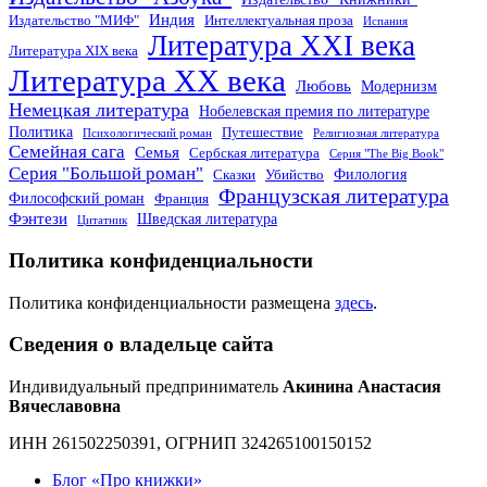
Индия
Издательство "МИФ"
Интеллектуальная проза
Испания
Литература XXI века
Литература XIX века
Литература XX века
Любовь
Модернизм
Немецкая литература
Нобелевская премия по литературе
Политика
Путешествие
Психологический роман
Религиозная литература
Семейная сага
Семья
Сербская литература
Серия "The Big Book"
Серия "Большой роман"
Филология
Сказки
Убийство
Французская литература
Философский роман
Франция
Фэнтези
Шведская литература
Цитатник
Политика конфиденциальности
Политика конфиденциальности размещена
здесь
.
Сведения о владельце сайта
Индивидуальный предприниматель
Акинина Анастасия
Вячеславовна
ИНН 261502250391, ОГРНИП 324265100150152
Блог «Про книжки»