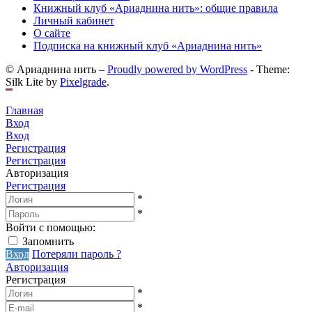
Книжный клуб «Ариаднина нить»: общие правила
Личный кабинет
О сайте
Подписка на книжный клуб «Ариаднина нить»
© Ариаднина нить –
Proudly powered by WordPress
-
Theme:
Silk Lite by
Pixelgrade
.
Главная
Вход
Вход
Регистрация
Регистрация
Авторизация
Регистрация
*
*
Войти с помощью:
Запомнить
Вход
Потеряли пароль ?
Авторизация
Регистрация
*
*