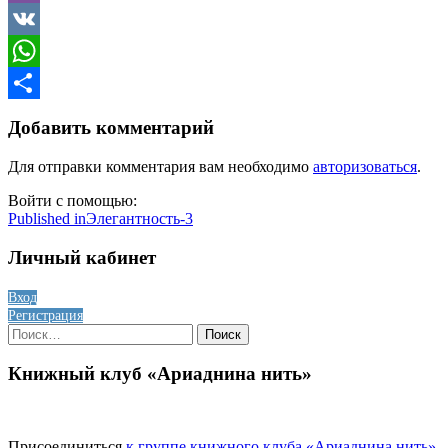
Viber
VK
WhatsApp
Отправить
Добавить комментарий
Для отправки комментария вам необходимо
авторизоваться
.
Войти с помощью:
Навигация
Published in
Элегантность-3
по
Личный кабинет
записям
Вход
Регистрация
Найти:
Книжный клуб «Ариаднина нить»
Присоединиться
к группе книжного клуба «Ариаднина нить»