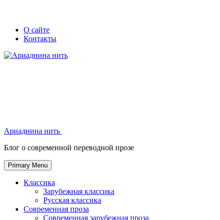
Skip
Secondary
Secondary
О сайте
to
Контакты
left
right
content
navigation
navigation
Ариаднина нить
Ариаднина нить
Блог о современной переводной прозе
Primary Menu
Классика
Зарубежная классика
Русская классика
Современная проза
Современная зарубежная проза