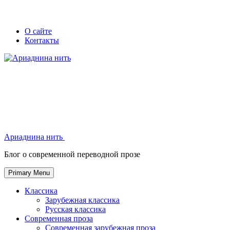
Skip
Secondary
Secondary
О сайте
to
Контакты
left
right
content
navigation
navigation
Ариаднина нить
Ариаднина нить
Блог о современной переводной прозе
Primary Menu
Классика
Зарубежная классика
Русская классика
Современная проза
Современная зарубежная проза