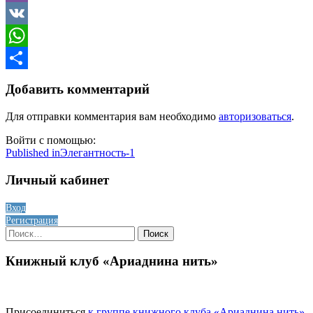
Viber
VK
WhatsApp
Отправить
Добавить комментарий
Для отправки комментария вам необходимо
авторизоваться
.
Войти с помощью:
Навигация
Published in
Элегантность-1
по
Личный кабинет
записям
Вход
Регистрация
Найти:
Книжный клуб «Ариаднина нить»
Присоединиться
к группе книжного клуба «Ариаднина нить»