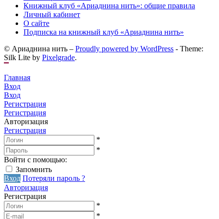
Книжный клуб «Ариаднина нить»: общие правила
Личный кабинет
О сайте
Подписка на книжный клуб «Ариаднина нить»
© Ариаднина нить –
Proudly powered by WordPress
-
Theme:
Silk Lite by
Pixelgrade
.
Главная
Вход
Вход
Регистрация
Регистрация
Авторизация
Регистрация
*
*
Войти с помощью:
Запомнить
Вход
Потеряли пароль ?
Авторизация
Регистрация
*
*