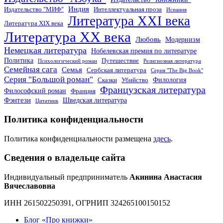
Индия
Издательство "МИФ"
Интеллектуальная проза
Испания
Литература XXI века
Литература XIX века
Литература XX века
Любовь
Модернизм
Немецкая литература
Нобелевская премия по литературе
Политика
Путешествие
Психологический роман
Религиозная литература
Семейная сага
Семья
Сербская литература
Серия "The Big Book"
Серия "Большой роман"
Филология
Сказки
Убийство
Французская литература
Философский роман
Франция
Фэнтези
Шведская литература
Цитатник
Политика конфиденциальности
Политика конфиденциальности размещена
здесь
.
Сведения о владельце сайта
Индивидуальный предприниматель
Акинина Анастасия
Вячеславовна
ИНН 261502250391, ОГРНИП 324265100150152
Блог «Про книжки»