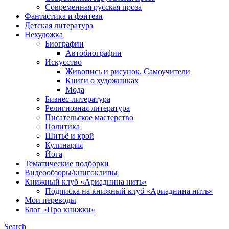
Современная русская проза
Фантастика и фэнтези
Детская литература
Нехудожка
Биографии
Автобиографии
Искусство
Живопись и рисунок. Самоучители
Книги о художниках
Мода
Бизнес-литература
Религиозная литература
Писательское мастерство
Политика
Шитьё и крой
Кулинария
Йога
Тематические подборки
Видеообзоры/книгоклипы
Книжный клуб «Ариаднина нить»
Подписка на книжный клуб «Ариаднина нить»
Мои переводы
Блог «Про книжки»
Search