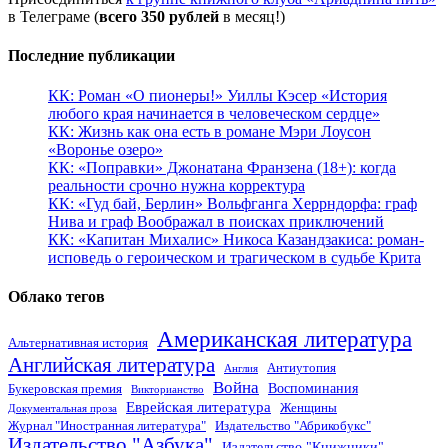
в Телеграме (
всего 350 рублей
в месяц!)
Последние публикации
КК: Роман «О пионеры!» Уиллы Кэсер «История
любого края начинается в человеческом сердце»
КК: Жизнь как она есть в романе Мэри Лоусон
«Воронье озеро»
КК: «Поправки» Джонатана Франзена (18+): когда
реальности срочно нужна корректура
КК: «Гуд бай, Берлин» Вольфганга Херрндорфа: граф
Нива и граф Воображал в поисках приключений
КК: «Капитан Михалис» Никоса Казандзакиса: роман-
исповедь о героическом и трагическом в судьбе Крита
Облако тегов
Американская литература
Альтернативная история
Английская литература
Антиутопия
Англия
Война
Воспоминания
Букеровская премия
Викторианство
Еврейская литература
Женщины
Документальная проза
Журнал "Иностранная литература"
Издательство "Абрикобукс"
Издательство "Азбука"
Издательство "Книжники"