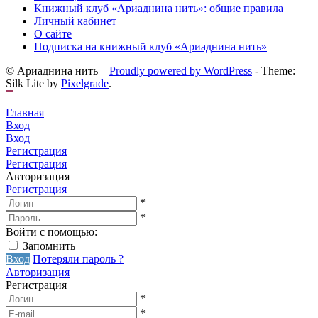
Книжный клуб «Ариаднина нить»: общие правила
Личный кабинет
О сайте
Подписка на книжный клуб «Ариаднина нить»
© Ариаднина нить –
Proudly powered by WordPress
-
Theme:
Silk Lite by
Pixelgrade
.
Главная
Вход
Вход
Регистрация
Регистрация
Авторизация
Регистрация
*
*
Войти с помощью:
Запомнить
Вход
Потеряли пароль ?
Авторизация
Регистрация
*
*