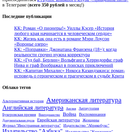
в Телеграме (
всего 350 рублей
в месяц!)
Последние публикации
КК: Роман «О пионеры!» Уиллы Кэсер «История
любого края начинается в человеческом сердце»
КК: Жизнь как она есть в романе Мэри Лоусон
«Воронье озеро»
КК: «Поправки» Джонатана Франзена (18+): когда
реальности срочно нужна корректура
КК: «Гуд бай, Берлин» Вольфганга Херрндорфа: граф
Нива и граф Воображал в поисках приключений
КК: «Капитан Михалис» Никоса Казандзакиса: роман-
исповедь о героическом и трагическом в судьбе Крита
Облако тегов
Американская литература
Альтернативная история
Английская литература
Антиутопия
Англия
Война
Воспоминания
Букеровская премия
Викторианство
Еврейская литература
Женщины
Документальная проза
Журнал "Иностранная литература"
Издательство "Абрикобукс"
Издательство "Азбука"
Издательство "Книжники"