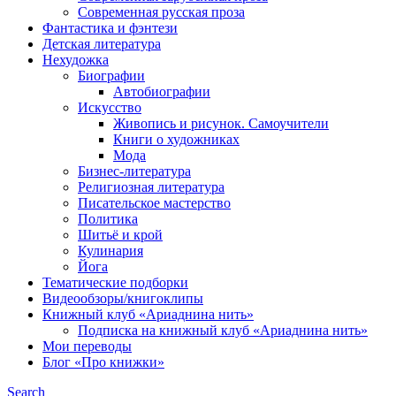
Современная русская проза
Фантастика и фэнтези
Детская литература
Нехудожка
Биографии
Автобиографии
Искусство
Живопись и рисунок. Самоучители
Книги о художниках
Мода
Бизнес-литература
Религиозная литература
Писательское мастерство
Политика
Шитьё и крой
Кулинария
Йога
Тематические подборки
Видеообзоры/книгоклипы
Книжный клуб «Ариаднина нить»
Подписка на книжный клуб «Ариаднина нить»
Мои переводы
Блог «Про книжки»
Search