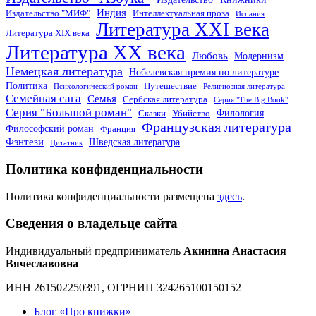
Индия
Издательство "МИФ"
Интеллектуальная проза
Испания
Литература XXI века
Литература XIX века
Литература XX века
Любовь
Модернизм
Немецкая литература
Нобелевская премия по литературе
Политика
Путешествие
Психологический роман
Религиозная литература
Семейная сага
Семья
Сербская литература
Серия "The Big Book"
Серия "Большой роман"
Филология
Сказки
Убийство
Французская литература
Философский роман
Франция
Фэнтези
Шведская литература
Цитатник
Политика конфиденциальности
Политика конфиденциальности размещена
здесь
.
Сведения о владельце сайта
Индивидуальный предприниматель
Акинина Анастасия
Вячеславовна
ИНН 261502250391, ОГРНИП 324265100150152
Блог «Про книжки»