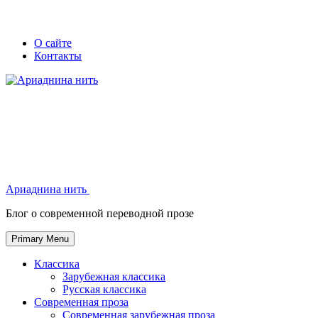
Skip
Secondary
Secondary
О сайте
to
Контакты
left
right
content
navigation
navigation
Ариаднина нить
Ариаднина нить
Блог о современной переводной прозе
Primary Menu
Классика
Зарубежная классика
Русская классика
Современная проза
Современная зарубежная проза