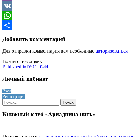
Viber
VK
WhatsApp
Отправить
Добавить комментарий
Для отправки комментария вам необходимо
авторизоваться
.
Войти с помощью:
Навигация
Published in
DSC_0244
по
Личный кабинет
записям
Вход
Регистрация
Найти:
Книжный клуб «Ариаднина нить»
Присоединиться
к группе книжного клуба «Ариаднина нить»