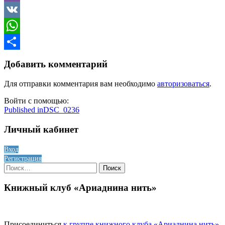
Viber
VK
WhatsApp
Отправить
Добавить комментарий
Для отправки комментария вам необходимо
авторизоваться
.
Войти с помощью:
Навигация
Published in
DSC_0236
по
Личный кабинет
записям
Вход
Регистрация
Найти:
Книжный клуб «Ариаднина нить»
Присоединиться
к группе книжного клуба «Ариаднина нить»