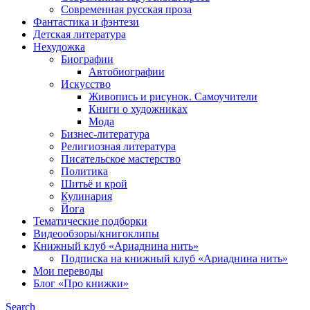
Современная русская проза
Фантастика и фэнтези
Детская литература
Нехудожка
Биографии
Автобиографии
Искусство
Живопись и рисунок. Самоучители
Книги о художниках
Мода
Бизнес-литература
Религиозная литература
Писательское мастерство
Политика
Шитьё и крой
Кулинария
Йога
Тематические подборки
Видеообзоры/книгоклипы
Книжный клуб «Ариаднина нить»
Подписка на книжный клуб «Ариаднина нить»
Мои переводы
Блог «Про книжки»
Search