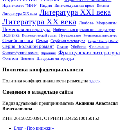
Индия
Издательство "МИФ"
Интеллектуальная проза
Испания
Литература XXI века
Литература XIX века
Литература XX века
Любовь
Модернизм
Немецкая литература
Нобелевская премия по литературе
Политика
Путешествие
Психологический роман
Религиозная литература
Семейная сага
Семья
Сербская литература
Серия "The Big Book"
Серия "Большой роман"
Филология
Сказки
Убийство
Французская литература
Философский роман
Франция
Фэнтези
Шведская литература
Цитатник
Политика конфиденциальности
Политика конфиденциальности размещена
здесь
.
Сведения о владельце сайта
Индивидуальный предприниматель
Акинина Анастасия
Вячеславовна
ИНН 261502250391, ОГРНИП 324265100150152
Блог «Про книжки»