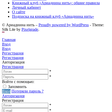
Книжный клуб «Ариаднина нить»: общие правила
Личный кабинет
О сайте
Подписка на книжный клуб «Ариаднина нить»
© Ариаднина нить –
Proudly powered by WordPress
-
Theme:
Silk Lite by
Pixelgrade
.
Главная
Вход
Вход
Регистрация
Регистрация
Авторизация
Регистрация
*
*
Войти с помощью:
Запомнить
Вход
Потеряли пароль ?
Авторизация
Регистрация
*
*