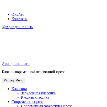
Skip
Secondary
Secondary
О сайте
to
Контакты
left
right
content
navigation
navigation
Ариаднина нить
Ариаднина нить
Блог о современной переводной прозе
Primary Menu
Классика
Зарубежная классика
Русская классика
Современная проза
Современная зарубежная проза