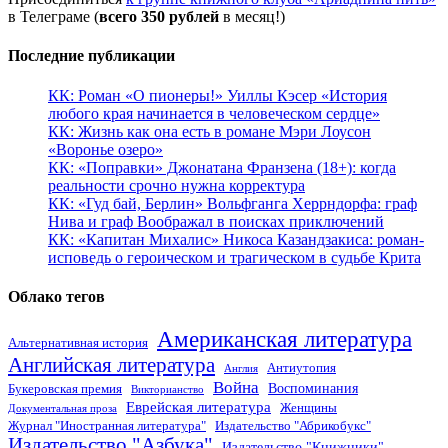
в Телеграме (
всего 350 рублей
в месяц!)
Последние публикации
КК: Роман «О пионеры!» Уиллы Кэсер «История
любого края начинается в человеческом сердце»
КК: Жизнь как она есть в романе Мэри Лоусон
«Воронье озеро»
КК: «Поправки» Джонатана Франзена (18+): когда
реальности срочно нужна корректура
КК: «Гуд бай, Берлин» Вольфганга Херрндорфа: граф
Нива и граф Воображал в поисках приключений
КК: «Капитан Михалис» Никоса Казандзакиса: роман-
исповедь о героическом и трагическом в судьбе Крита
Облако тегов
Американская литература
Альтернативная история
Английская литература
Антиутопия
Англия
Война
Воспоминания
Букеровская премия
Викторианство
Еврейская литература
Женщины
Документальная проза
Журнал "Иностранная литература"
Издательство "Абрикобукс"
Издательство "Азбука"
Издательство "Книжники"