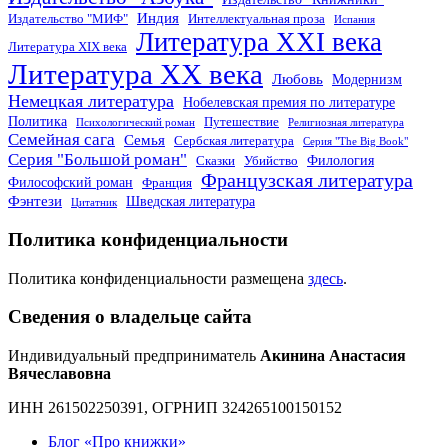
Индия
Издательство "МИФ"
Интеллектуальная проза
Испания
Литература XXI века
Литература XIX века
Литература XX века
Любовь
Модернизм
Немецкая литература
Нобелевская премия по литературе
Политика
Путешествие
Психологический роман
Религиозная литература
Семейная сага
Семья
Сербская литература
Серия "The Big Book"
Серия "Большой роман"
Филология
Сказки
Убийство
Французская литература
Философский роман
Франция
Фэнтези
Шведская литература
Цитатник
Политика конфиденциальности
Политика конфиденциальности размещена
здесь
.
Сведения о владельце сайта
Индивидуальный предприниматель
Акинина Анастасия
Вячеславовна
ИНН 261502250391, ОГРНИП 324265100150152
Блог «Про книжки»