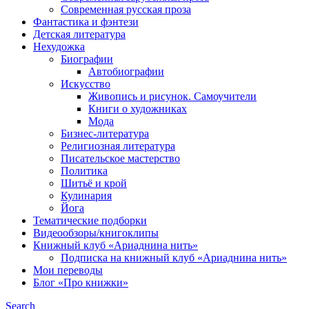
Современная русская проза
Фантастика и фэнтези
Детская литература
Нехудожка
Биографии
Автобиографии
Искусство
Живопись и рисунок. Самоучители
Книги о художниках
Мода
Бизнес-литература
Религиозная литература
Писательское мастерство
Политика
Шитьё и крой
Кулинария
Йога
Тематические подборки
Видеообзоры/книгоклипы
Книжный клуб «Ариаднина нить»
Подписка на книжный клуб «Ариаднина нить»
Мои переводы
Блог «Про книжки»
Search