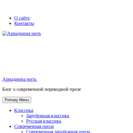
Skip
Secondary
Secondary
О сайте
to
Контакты
left
right
content
navigation
navigation
Ариаднина нить
Ариаднина нить
Блог о современной переводной прозе
Primary Menu
Классика
Зарубежная классика
Русская классика
Современная проза
Современная зарубежная проза