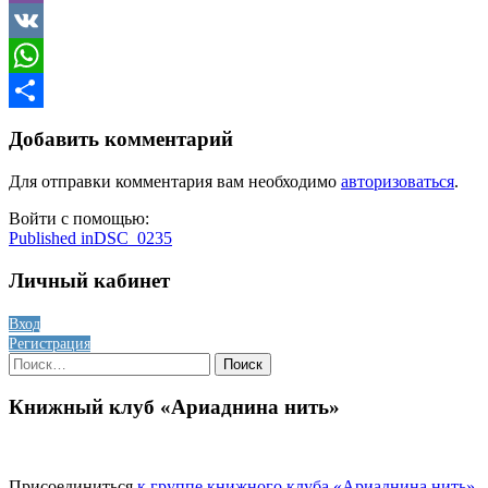
Viber
VK
WhatsApp
Отправить
Добавить комментарий
Для отправки комментария вам необходимо
авторизоваться
.
Войти с помощью:
Навигация
Published in
DSC_0235
по
Личный кабинет
записям
Вход
Регистрация
Найти:
Книжный клуб «Ариаднина нить»
Присоединиться
к группе книжного клуба «Ариаднина нить»