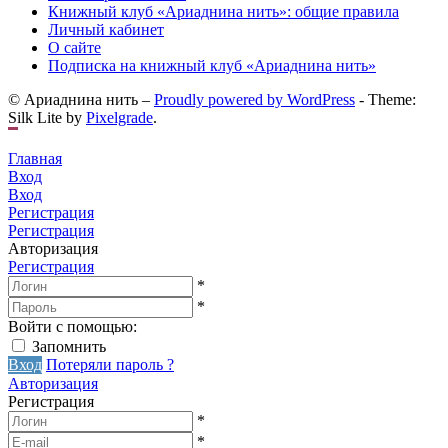
Книжный клуб «Ариаднина нить»: общие правила
Личный кабинет
О сайте
Подписка на книжный клуб «Ариаднина нить»
© Ариаднина нить –
Proudly powered by WordPress
-
Theme:
Silk Lite by
Pixelgrade
.
Главная
Вход
Вход
Регистрация
Регистрация
Авторизация
Регистрация
*
*
Войти с помощью:
Запомнить
Вход
Потеряли пароль ?
Авторизация
Регистрация
*
*