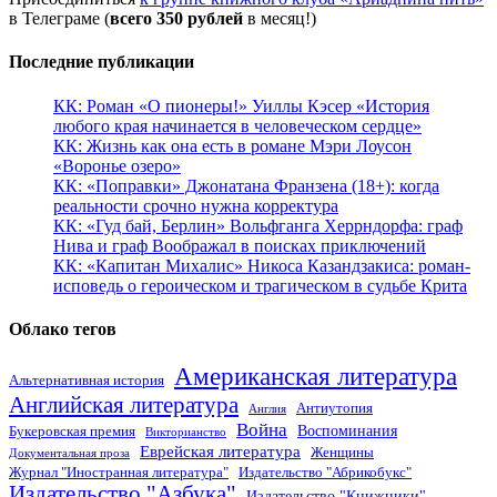
в Телеграме (
всего 350 рублей
в месяц!)
Последние публикации
КК: Роман «О пионеры!» Уиллы Кэсер «История
любого края начинается в человеческом сердце»
КК: Жизнь как она есть в романе Мэри Лоусон
«Воронье озеро»
КК: «Поправки» Джонатана Франзена (18+): когда
реальности срочно нужна корректура
КК: «Гуд бай, Берлин» Вольфганга Херрндорфа: граф
Нива и граф Воображал в поисках приключений
КК: «Капитан Михалис» Никоса Казандзакиса: роман-
исповедь о героическом и трагическом в судьбе Крита
Облако тегов
Американская литература
Альтернативная история
Английская литература
Антиутопия
Англия
Война
Воспоминания
Букеровская премия
Викторианство
Еврейская литература
Женщины
Документальная проза
Журнал "Иностранная литература"
Издательство "Абрикобукс"
Издательство "Азбука"
Издательство "Книжники"