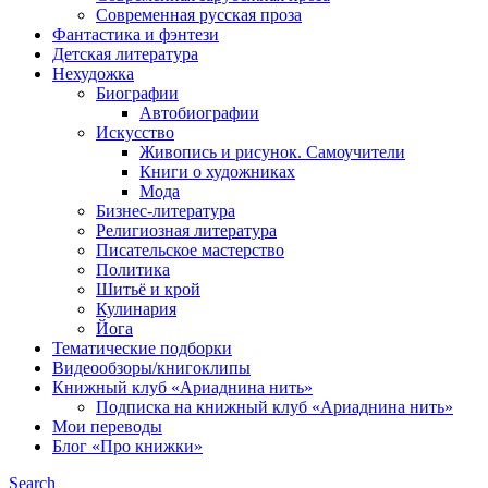
Современная русская проза
Фантастика и фэнтези
Детская литература
Нехудожка
Биографии
Автобиографии
Искусство
Живопись и рисунок. Самоучители
Книги о художниках
Мода
Бизнес-литература
Религиозная литература
Писательское мастерство
Политика
Шитьё и крой
Кулинария
Йога
Тематические подборки
Видеообзоры/книгоклипы
Книжный клуб «Ариаднина нить»
Подписка на книжный клуб «Ариаднина нить»
Мои переводы
Блог «Про книжки»
Search