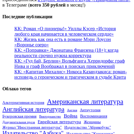
в Телеграме (
всего 350 рублей
в месяц!)
Последние публикации
КК: Роман «О пионеры!» Уиллы Кэсер «История
любого края начинается в человеческом сердце»
КК: Жизнь как она есть в романе Мэри Лоусон
«Воронье озеро»
КК: «Поправки» Джонатана Франзена (18+): когда
реальности срочно нужна корректура
КК: «Гуд бай, Берлин» Вольфганга Херрндорфа: граф
Нива и граф Воображал в поисках приключений
КК: «Капитан Михалис» Никоса Казандзакиса: роман-
исповедь о героическом и трагическом в судьбе Крита
Облако тегов
Американская литература
Альтернативная история
Английская литература
Антиутопия
Англия
Война
Воспоминания
Букеровская премия
Викторианство
Еврейская литература
Женщины
Документальная проза
Журнал "Иностранная литература"
Издательство "Абрикобукс"
Издательство "Азбука"
Издательство "Книжники"