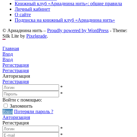
Книжный клуб «Ариаднина нить»: общие правила
Личный кабинет
О сайте
Подписка на книжный клуб «Ариаднина нить»
© Ариаднина нить –
Proudly powered by WordPress
-
Theme:
Silk Lite by
Pixelgrade
.
Главная
Вход
Вход
Регистрация
Регистрация
Авторизация
Регистрация
*
*
Войти с помощью:
Запомнить
Вход
Потеряли пароль ?
Авторизация
Регистрация
*
*