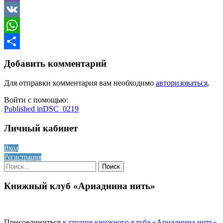
Viber
VK
WhatsApp
Отправить
Добавить комментарий
Для отправки комментария вам необходимо
авторизоваться
.
Войти с помощью:
Навигация
Published in
DSC_0219
по
Личный кабинет
записям
Вход
Регистрация
Найти:
Книжный клуб «Ариаднина нить»
Присоединиться
к группе книжного клуба «Ариаднина нить»