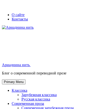
Skip
Secondary
Secondary
О сайте
to
Контакты
left
right
content
navigation
navigation
Ариаднина нить
Ариаднина нить
Блог о современной переводной прозе
Primary Menu
Классика
Зарубежная классика
Русская классика
Современная проза
Современная зарубежная проза