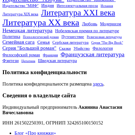
Индия
Издательство "МИФ"
Интеллектуальная проза
Испания
Литература XXI века
Литература XIX века
Литература XX века
Любовь
Модернизм
Немецкая литература
Нобелевская премия по литературе
Политика
Путешествие
Психологический роман
Религиозная литература
Семейная сага
Семья
Сербская литература
Серия "The Big Book"
Серия "Большой роман"
Филология
Сказки
Убийство
Французская литература
Философский роман
Франция
Фэнтези
Шведская литература
Цитатник
Политика конфиденциальности
Политика конфиденциальности размещена
здесь
.
Сведения о владельце сайта
Индивидуальный предприниматель
Акинина Анастасия
Вячеславовна
ИНН 261502250391, ОГРНИП 324265100150152
Блог «Про книжки»