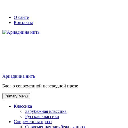
Skip
Secondary
Secondary
О сайте
to
Контакты
left
right
content
navigation
navigation
Ариаднина нить
Ариаднина нить
Блог о современной переводной прозе
Primary Menu
Классика
Зарубежная классика
Русская классика
Современная проза
Современная зарубежная проза