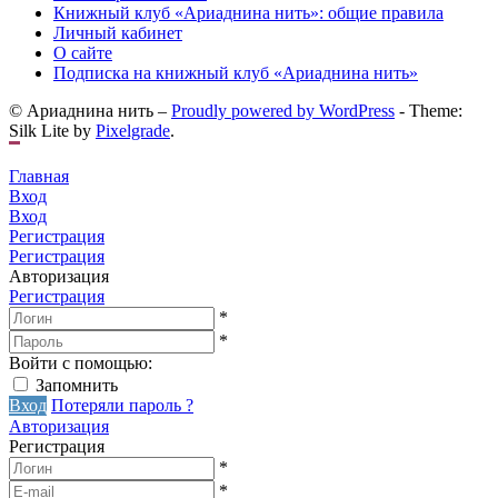
Книжный клуб «Ариаднина нить»: общие правила
Личный кабинет
О сайте
Подписка на книжный клуб «Ариаднина нить»
© Ариаднина нить –
Proudly powered by WordPress
-
Theme:
Silk Lite by
Pixelgrade
.
Главная
Вход
Вход
Регистрация
Регистрация
Авторизация
Регистрация
*
*
Войти с помощью:
Запомнить
Вход
Потеряли пароль ?
Авторизация
Регистрация
*
*