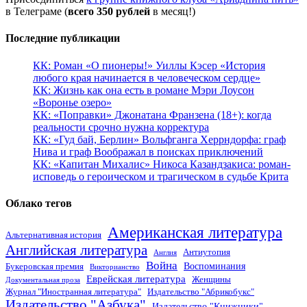
в Телеграме (
всего 350 рублей
в месяц!)
Последние публикации
КК: Роман «О пионеры!» Уиллы Кэсер «История
любого края начинается в человеческом сердце»
КК: Жизнь как она есть в романе Мэри Лоусон
«Воронье озеро»
КК: «Поправки» Джонатана Франзена (18+): когда
реальности срочно нужна корректура
КК: «Гуд бай, Берлин» Вольфганга Херрндорфа: граф
Нива и граф Воображал в поисках приключений
КК: «Капитан Михалис» Никоса Казандзакиса: роман-
исповедь о героическом и трагическом в судьбе Крита
Облако тегов
Американская литература
Альтернативная история
Английская литература
Антиутопия
Англия
Война
Воспоминания
Букеровская премия
Викторианство
Еврейская литература
Женщины
Документальная проза
Журнал "Иностранная литература"
Издательство "Абрикобукс"
Издательство "Азбука"
Издательство "Книжники"