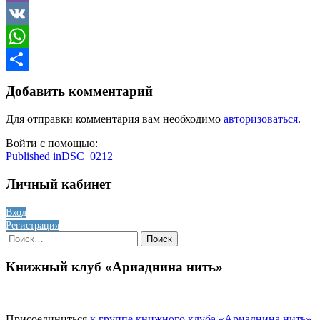
Viber
VK
WhatsApp
Отправить
Добавить комментарий
Для отправки комментария вам необходимо
авторизоваться
.
Войти с помощью:
Навигация
Published in
DSC_0212
по
Личный кабинет
записям
Вход
Регистрация
Найти:
Книжный клуб «Ариаднина нить»
Присоединиться
к группе книжного клуба «Ариаднина нить»