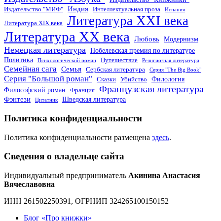
Индия
Издательство "МИФ"
Интеллектуальная проза
Испания
Литература XXI века
Литература XIX века
Литература XX века
Любовь
Модернизм
Немецкая литература
Нобелевская премия по литературе
Политика
Путешествие
Психологический роман
Религиозная литература
Семейная сага
Семья
Сербская литература
Серия "The Big Book"
Серия "Большой роман"
Филология
Сказки
Убийство
Французская литература
Философский роман
Франция
Фэнтези
Шведская литература
Цитатник
Политика конфиденциальности
Политика конфиденциальности размещена
здесь
.
Сведения о владельце сайта
Индивидуальный предприниматель
Акинина Анастасия
Вячеславовна
ИНН 261502250391, ОГРНИП 324265100150152
Блог «Про книжки»