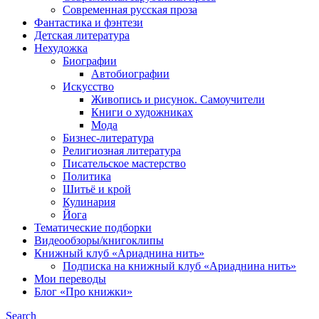
Современная русская проза
Фантастика и фэнтези
Детская литература
Нехудожка
Биографии
Автобиографии
Искусство
Живопись и рисунок. Самоучители
Книги о художниках
Мода
Бизнес-литература
Религиозная литература
Писательское мастерство
Политика
Шитьё и крой
Кулинария
Йога
Тематические подборки
Видеообзоры/книгоклипы
Книжный клуб «Ариаднина нить»
Подписка на книжный клуб «Ариаднина нить»
Мои переводы
Блог «Про книжки»
Search