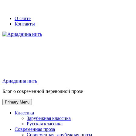
Skip
Secondary
Secondary
О сайте
to
Контакты
left
right
content
navigation
navigation
Ариаднина нить
Ариаднина нить
Блог о современной переводной прозе
Primary Menu
Классика
Зарубежная классика
Русская классика
Современная проза
Современная зарубежная проза