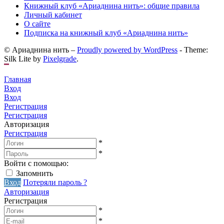
Книжный клуб «Ариаднина нить»: общие правила
Личный кабинет
О сайте
Подписка на книжный клуб «Ариаднина нить»
© Ариаднина нить –
Proudly powered by WordPress
-
Theme:
Silk Lite by
Pixelgrade
.
Главная
Вход
Вход
Регистрация
Регистрация
Авторизация
Регистрация
*
*
Войти с помощью:
Запомнить
Вход
Потеряли пароль ?
Авторизация
Регистрация
*
*