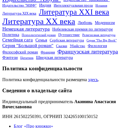
Индия
Издательство "МИФ"
Интеллектуальная проза
Испания
Литература XXI века
Литература XIX века
Литература XX века
Любовь
Модернизм
Немецкая литература
Нобелевская премия по литературе
Политика
Путешествие
Психологический роман
Религиозная литература
Семейная сага
Семья
Сербская литература
Серия "The Big Book"
Серия "Большой роман"
Филология
Сказки
Убийство
Французская литература
Философский роман
Франция
Фэнтези
Шведская литература
Цитатник
Политика конфиденциальности
Политика конфиденциальности размещена
здесь
.
Сведения о владельце сайта
Индивидуальный предприниматель
Акинина Анастасия
Вячеславовна
ИНН 261502250391, ОГРНИП 324265100150152
Блог «Про книжки»