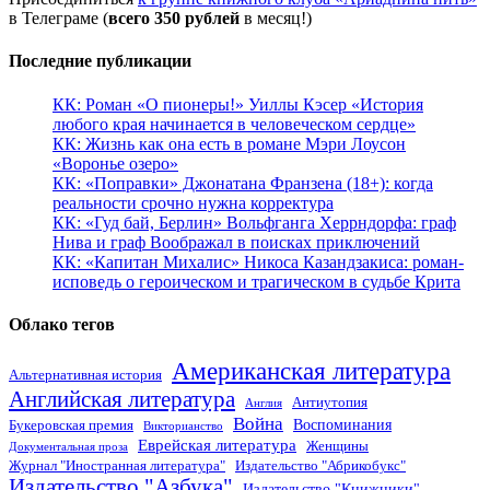
в Телеграме (
всего 350 рублей
в месяц!)
Последние публикации
КК: Роман «О пионеры!» Уиллы Кэсер «История
любого края начинается в человеческом сердце»
КК: Жизнь как она есть в романе Мэри Лоусон
«Воронье озеро»
КК: «Поправки» Джонатана Франзена (18+): когда
реальности срочно нужна корректура
КК: «Гуд бай, Берлин» Вольфганга Херрндорфа: граф
Нива и граф Воображал в поисках приключений
КК: «Капитан Михалис» Никоса Казандзакиса: роман-
исповедь о героическом и трагическом в судьбе Крита
Облако тегов
Американская литература
Альтернативная история
Английская литература
Антиутопия
Англия
Война
Воспоминания
Букеровская премия
Викторианство
Еврейская литература
Женщины
Документальная проза
Журнал "Иностранная литература"
Издательство "Абрикобукс"
Издательство "Азбука"
Издательство "Книжники"