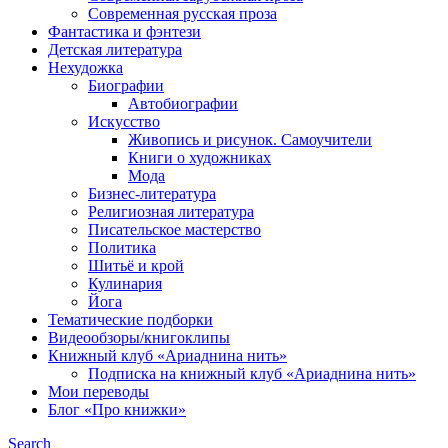
Современная русская проза
Фантастика и фэнтези
Детская литература
Нехудожка
Биографии
Автобиографии
Искусство
Живопись и рисунок. Самоучители
Книги о художниках
Мода
Бизнес-литература
Религиозная литература
Писательское мастерство
Политика
Шитьё и крой
Кулинария
Йога
Тематические подборки
Видеообзоры/книгоклипы
Книжный клуб «Ариаднина нить»
Подписка на книжный клуб «Ариаднина нить»
Мои переводы
Блог «Про книжки»
Search