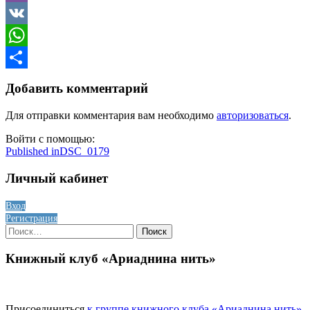
Viber
VK
WhatsApp
Отправить
Добавить комментарий
Для отправки комментария вам необходимо
авторизоваться
.
Войти с помощью:
Навигация
Published in
DSC_0179
по
Личный кабинет
записям
Вход
Регистрация
Найти:
Книжный клуб «Ариаднина нить»
Присоединиться
к группе книжного клуба «Ариаднина нить»