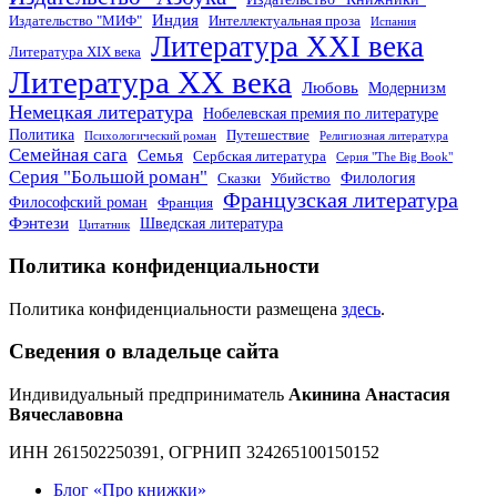
Индия
Издательство "МИФ"
Интеллектуальная проза
Испания
Литература XXI века
Литература XIX века
Литература XX века
Любовь
Модернизм
Немецкая литература
Нобелевская премия по литературе
Политика
Путешествие
Психологический роман
Религиозная литература
Семейная сага
Семья
Сербская литература
Серия "The Big Book"
Серия "Большой роман"
Филология
Сказки
Убийство
Французская литература
Философский роман
Франция
Фэнтези
Шведская литература
Цитатник
Политика конфиденциальности
Политика конфиденциальности размещена
здесь
.
Сведения о владельце сайта
Индивидуальный предприниматель
Акинина Анастасия
Вячеславовна
ИНН 261502250391, ОГРНИП 324265100150152
Блог «Про книжки»