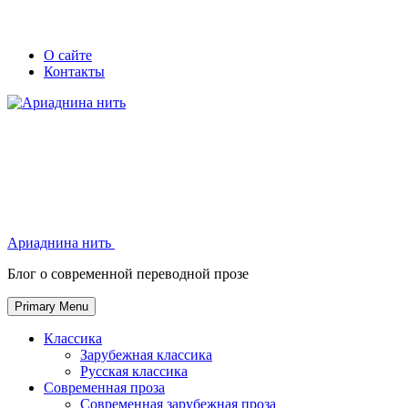
Skip
Secondary
Secondary
О сайте
to
Контакты
left
right
content
navigation
navigation
Ариаднина нить
Ариаднина нить
Блог о современной переводной прозе
Primary Menu
Классика
Зарубежная классика
Русская классика
Современная проза
Современная зарубежная проза