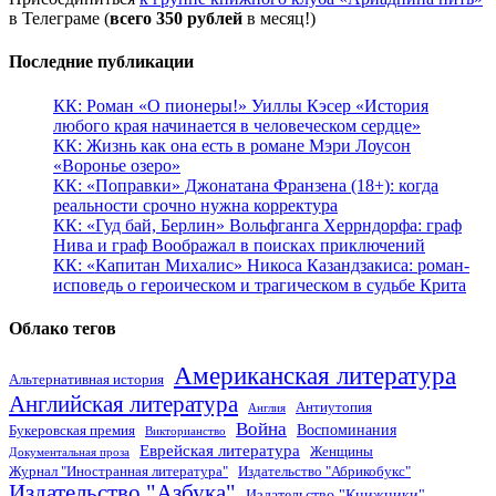
в Телеграме (
всего 350 рублей
в месяц!)
Последние публикации
КК: Роман «О пионеры!» Уиллы Кэсер «История
любого края начинается в человеческом сердце»
КК: Жизнь как она есть в романе Мэри Лоусон
«Воронье озеро»
КК: «Поправки» Джонатана Франзена (18+): когда
реальности срочно нужна корректура
КК: «Гуд бай, Берлин» Вольфганга Херрндорфа: граф
Нива и граф Воображал в поисках приключений
КК: «Капитан Михалис» Никоса Казандзакиса: роман-
исповедь о героическом и трагическом в судьбе Крита
Облако тегов
Американская литература
Альтернативная история
Английская литература
Антиутопия
Англия
Война
Воспоминания
Букеровская премия
Викторианство
Еврейская литература
Женщины
Документальная проза
Журнал "Иностранная литература"
Издательство "Абрикобукс"
Издательство "Азбука"
Издательство "Книжники"