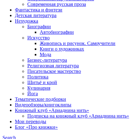
Современная русская проза
Фантастика и фэнтези
Детская литература
Нехудожка
Биографии
Автобиографии
Искусство
Живопись и рисунок. Самоучители
Книги о художниках
Мода
Бизнес-литература
Религиозная литература
Писательское мастерство
Политика
Шитьё и крой
Кулинария
Йога
Тематические подборки
Видеообзоры/книгоклипы
Книжный клуб «Ариаднина нить»
Подписка на книжный клуб «Ариаднина нить»
Мои переводы
Блог «Про книжки»
Search