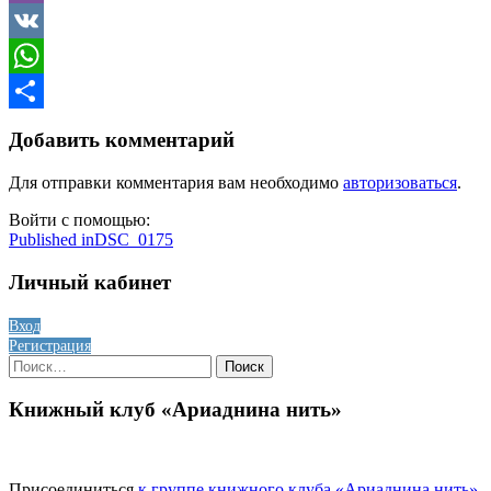
Viber
VK
WhatsApp
Отправить
Добавить комментарий
Для отправки комментария вам необходимо
авторизоваться
.
Войти с помощью:
Навигация
Published in
DSC_0175
по
Личный кабинет
записям
Вход
Регистрация
Найти:
Книжный клуб «Ариаднина нить»
Присоединиться
к группе книжного клуба «Ариаднина нить»