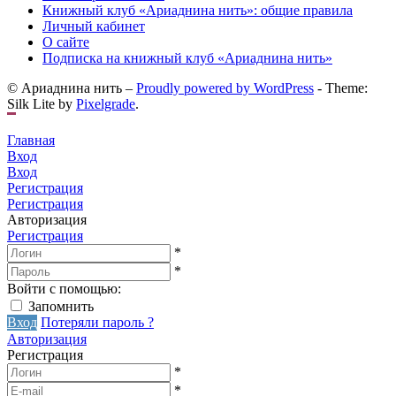
Книжный клуб «Ариаднина нить»: общие правила
Личный кабинет
О сайте
Подписка на книжный клуб «Ариаднина нить»
© Ариаднина нить –
Proudly powered by WordPress
-
Theme:
Silk Lite by
Pixelgrade
.
Главная
Вход
Вход
Регистрация
Регистрация
Авторизация
Регистрация
*
*
Войти с помощью:
Запомнить
Вход
Потеряли пароль ?
Авторизация
Регистрация
*
*