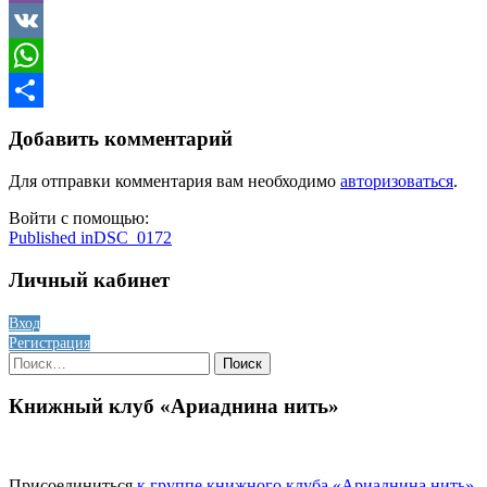
Viber
VK
WhatsApp
Отправить
Добавить комментарий
Для отправки комментария вам необходимо
авторизоваться
.
Войти с помощью:
Навигация
Published in
DSC_0172
по
Личный кабинет
записям
Вход
Регистрация
Найти:
Книжный клуб «Ариаднина нить»
Присоединиться
к группе книжного клуба «Ариаднина нить»