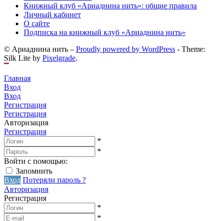
Книжный клуб «Ариаднина нить»: общие правила
Личный кабинет
О сайте
Подписка на книжный клуб «Ариаднина нить»
© Ариаднина нить –
Proudly powered by WordPress
-
Theme:
Silk Lite by
Pixelgrade
.
Главная
Вход
Вход
Регистрация
Регистрация
Авторизация
Регистрация
*
*
Войти с помощью:
Запомнить
Вход
Потеряли пароль ?
Авторизация
Регистрация
*
*