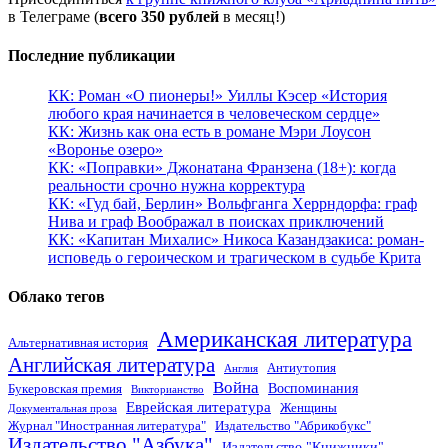
в Телеграме (
всего 350 рублей
в месяц!)
Последние публикации
КК: Роман «О пионеры!» Уиллы Кэсер «История
любого края начинается в человеческом сердце»
КК: Жизнь как она есть в романе Мэри Лоусон
«Воронье озеро»
КК: «Поправки» Джонатана Франзена (18+): когда
реальности срочно нужна корректура
КК: «Гуд бай, Берлин» Вольфганга Херрндорфа: граф
Нива и граф Воображал в поисках приключений
КК: «Капитан Михалис» Никоса Казандзакиса: роман-
исповедь о героическом и трагическом в судьбе Крита
Облако тегов
Американская литература
Альтернативная история
Английская литература
Антиутопия
Англия
Война
Воспоминания
Букеровская премия
Викторианство
Еврейская литература
Женщины
Документальная проза
Журнал "Иностранная литература"
Издательство "Абрикобукс"
Издательство "Азбука"
Издательство "Книжники"