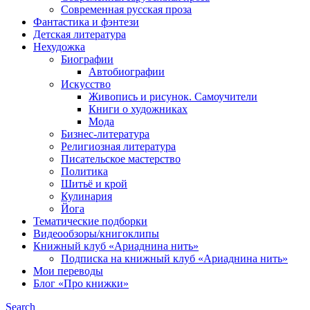
Современная русская проза
Фантастика и фэнтези
Детская литература
Нехудожка
Биографии
Автобиографии
Искусство
Живопись и рисунок. Самоучители
Книги о художниках
Мода
Бизнес-литература
Религиозная литература
Писательское мастерство
Политика
Шитьё и крой
Кулинария
Йога
Тематические подборки
Видеообзоры/книгоклипы
Книжный клуб «Ариаднина нить»
Подписка на книжный клуб «Ариаднина нить»
Мои переводы
Блог «Про книжки»
Search