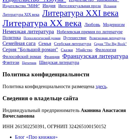
Индия
Издательство "МИФ"
Интеллектуальная проза
Испания
Литература XXI века
Литература XIX века
Литература XX века
Любовь
Модернизм
Немецкая литература
Нобелевская премия по литературе
Политика
Путешествие
Психологический роман
Религиозная литература
Семейная сага
Семья
Сербская литература
Серия "The Big Book"
Серия "Большой роман"
Филология
Сказки
Убийство
Французская литература
Философский роман
Франция
Фэнтези
Шведская литература
Цитатник
Политика конфиденциальности
Политика конфиденциальности размещена
здесь
.
Сведения о владельце сайта
Индивидуальный предприниматель
Акинина Анастасия
Вячеславовна
ИНН 261502250391, ОГРНИП 324265100150152
Блог «Про книжки»