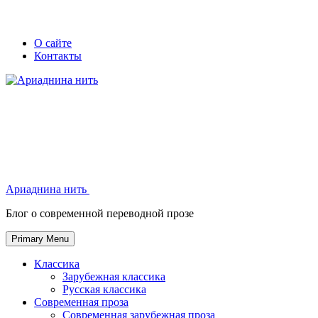
Skip
Secondary
Secondary
О сайте
to
Контакты
left
right
content
navigation
navigation
Ариаднина нить
Ариаднина нить
Блог о современной переводной прозе
Primary Menu
Классика
Зарубежная классика
Русская классика
Современная проза
Современная зарубежная проза