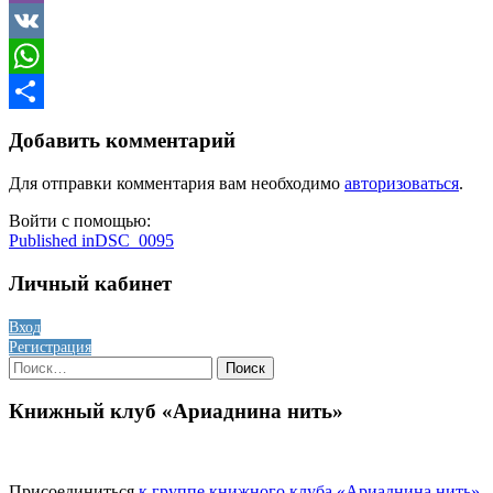
Viber
VK
WhatsApp
Отправить
Добавить комментарий
Для отправки комментария вам необходимо
авторизоваться
.
Войти с помощью:
Навигация
Published in
DSC_0095
по
Личный кабинет
записям
Вход
Регистрация
Найти:
Книжный клуб «Ариаднина нить»
Присоединиться
к группе книжного клуба «Ариаднина нить»