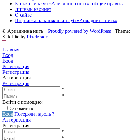
Книжный клуб «Ариаднина нить»: общие правила
Личный кабинет
О сайте
Подписка на книжный клуб «Ариаднина нить»
© Ариаднина нить –
Proudly powered by WordPress
-
Theme:
Silk Lite by
Pixelgrade
.
Главная
Вход
Вход
Регистрация
Регистрация
Авторизация
Регистрация
*
*
Войти с помощью:
Запомнить
Вход
Потеряли пароль ?
Авторизация
Регистрация
*
*