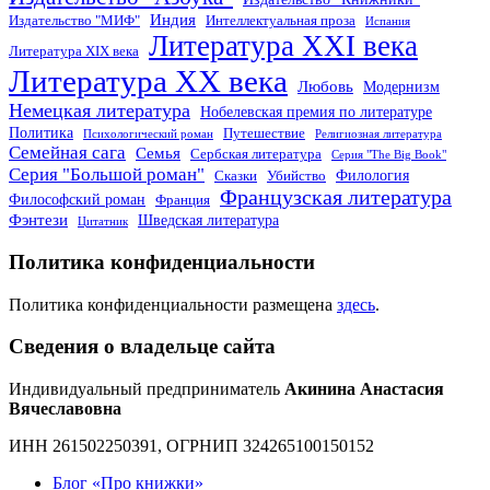
Индия
Издательство "МИФ"
Интеллектуальная проза
Испания
Литература XXI века
Литература XIX века
Литература XX века
Любовь
Модернизм
Немецкая литература
Нобелевская премия по литературе
Политика
Путешествие
Психологический роман
Религиозная литература
Семейная сага
Семья
Сербская литература
Серия "The Big Book"
Серия "Большой роман"
Филология
Сказки
Убийство
Французская литература
Философский роман
Франция
Фэнтези
Шведская литература
Цитатник
Политика конфиденциальности
Политика конфиденциальности размещена
здесь
.
Сведения о владельце сайта
Индивидуальный предприниматель
Акинина Анастасия
Вячеславовна
ИНН 261502250391, ОГРНИП 324265100150152
Блог «Про книжки»