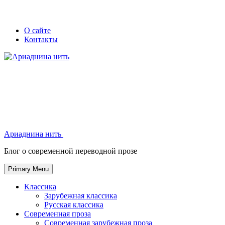
Skip
Secondary
Secondary
О сайте
to
Контакты
left
right
content
navigation
navigation
Ариаднина нить
Ариаднина нить
Блог о современной переводной прозе
Primary Menu
Классика
Зарубежная классика
Русская классика
Современная проза
Современная зарубежная проза