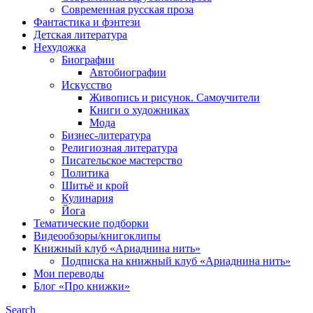
Современная русская проза
Фантастика и фэнтези
Детская литература
Нехудожка
Биографии
Автобиографии
Искусство
Живопись и рисунок. Самоучители
Книги о художниках
Мода
Бизнес-литература
Религиозная литература
Писательское мастерство
Политика
Шитьё и крой
Кулинария
Йога
Тематические подборки
Видеообзоры/книгоклипы
Книжный клуб «Ариаднина нить»
Подписка на книжный клуб «Ариаднина нить»
Мои переводы
Блог «Про книжки»
Search