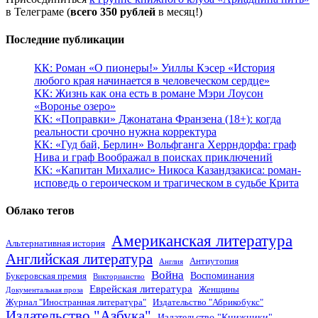
в Телеграме (
всего 350 рублей
в месяц!)
Последние публикации
КК: Роман «О пионеры!» Уиллы Кэсер «История
любого края начинается в человеческом сердце»
КК: Жизнь как она есть в романе Мэри Лоусон
«Воронье озеро»
КК: «Поправки» Джонатана Франзена (18+): когда
реальности срочно нужна корректура
КК: «Гуд бай, Берлин» Вольфганга Херрндорфа: граф
Нива и граф Воображал в поисках приключений
КК: «Капитан Михалис» Никоса Казандзакиса: роман-
исповедь о героическом и трагическом в судьбе Крита
Облако тегов
Американская литература
Альтернативная история
Английская литература
Антиутопия
Англия
Война
Воспоминания
Букеровская премия
Викторианство
Еврейская литература
Женщины
Документальная проза
Журнал "Иностранная литература"
Издательство "Абрикобукс"
Издательство "Азбука"
Издательство "Книжники"