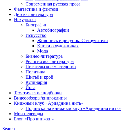
Современная русская проза
Фантастика и фэнтези
Детская литература
Нехудожка
Биографии
Автобиографии
Искусство
Живопись и рисунок. Самоучители
Книги о художниках
Мода
Бизнес-литература
Религиозная литература
Писательское мастерство
Политика
Шитьё и крой
Кулинария
Йога
Тематические подборки
Видеообзоры/книгоклипы
Книжный клуб «Ариаднина нить»
Подписка на книжный клуб «Ариаднина нить»
Мои переводы
Блог «Про книжки»
Search