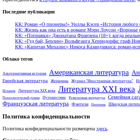
Последние публикации
КК: Роман «О пионеры!» Уиллы Кэсер «История любого к
КК: Жизнь как она есть в романе Мэри Лоусон «Воронье 
КК: «Поправки» Джонатана Франзена (18+): когда реальн
КК: «Гуд бай, Берлин» Вольфганга Херрндорфа: граф Ни
КК: «Капитан Михалис» Никоса Казандзакиса: роман-испо
Облако тегов
Американская литература
Ан
Альтернативная история
Еврейская литература
Женщины
Журнал "Иностранная литература"
Из
Литература XXI века
Литература XIX века
Испания
Семейная саг
Путешествие
Психологический роман
Религиозная литература
Французская литература
Фэнтези
Шведская литер
Цитатник
Политика конфиденциальности
Политика конфиденциальности размещена
здесь
.