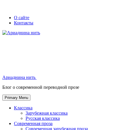
Skip
Secondary
Secondary
О сайте
to
Контакты
left
right
content
navigation
navigation
Ариаднина нить
Ариаднина нить
Блог о современной переводной прозе
Primary Menu
Классика
Зарубежная классика
Русская классика
Современная проза
Современная зарубежная проза