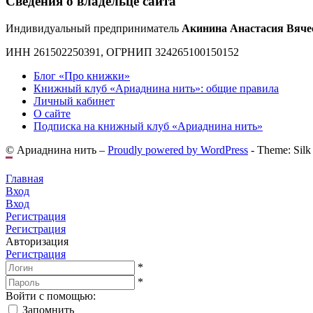
Сведения о владельце сайта
Индивидуальный предприниматель
Акинина Анастасия Вяче
ИНН 261502250391, ОГРНИП 324265100150152
Блог «Про книжки»
Книжный клуб «Ариаднина нить»: общие правила
Личный кабинет
О сайте
Подписка на книжный клуб «Ариаднина нить»
© Ариаднина нить –
Proudly powered by WordPress
-
Theme: Silk
Главная
Вход
Вход
Регистрация
Регистрация
Авторизация
Регистрация
*
*
Войти с помощью:
Запомнить