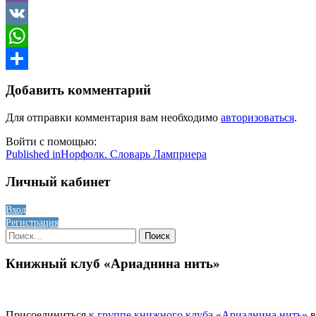
Viber
VK
WhatsApp
Отправить
Добавить комментарий
Для отправки комментария вам необходимо
авторизоваться
.
Войти с помощью:
Навигация
Published in
Норфолк. Словарь Ламприера
по
Личный кабинет
записям
Вход
Регистрация
Найти:
Книжный клуб «Ариаднина нить»
Присоединиться
к группе книжного клуба «Ариаднина нить»
в