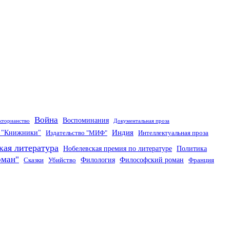
Война
Воспоминания
кторианство
Документальная проза
Индия
о "Книжники"
Издательство "МИФ"
Интеллектуальная проза
кая литература
Нобелевская премия по литературе
Политика
оман"
Филология
Философский роман
Сказки
Убийство
Франция