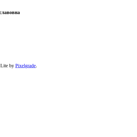
славовна
 Lite by
Pixelgrade
.