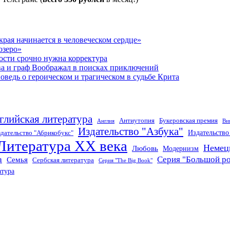
рая начинается в человеческом сердце»
озеро»
ости срочно нужна корректура
ва и граф Воображал в поисках приключений
ведь о героическом и трагическом в судьбе Крита
глийская литература
Антиутопия
Букеровская премия
Англия
Ви
Издательство "Азбука"
Издательств
дательство "Абрикобукс"
Литература XX века
Немец
Любовь
Модернизм
а
Серия "Большой р
Семья
Сербская литература
Серия "The Big Book"
атура