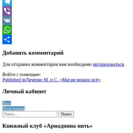
Skype
Telegram
Viber
VK
WhatsApp
Отправить
Добавить комментарий
Для отправки комментария вам необходимо
авторизоваться
.
Войти с помощью:
Навигация
Published in
Дяченко М. и С. «Магам можно всё»
по
Личный кабинет
записям
Вход
Регистрация
Найти:
Книжный клуб «Ариаднина нить»