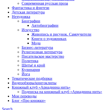
Современная русская проза
Фантастика и фэнтези
Детская литература
Нехудожка
Биографии
Автобиографии
Искусство
Живопись и рисунок. Самоучители
Книги о художниках
Мода
Бизнес-литература
Религиозная литература
Писательское мастерство
Политика
Шитьё и крой
Кулинария
Йога
Тематические подборки
Видеообзоры/книгоклипы
Книжный клуб «Ариаднина нить»
Подписка на книжный клуб «Ариаднина нить»
Мои переводы
Блог «Про книжки»
Search