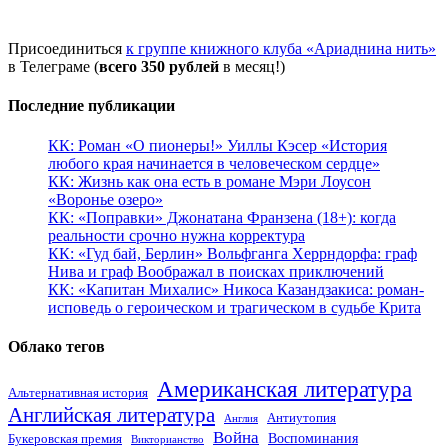
Присоединиться
к группе книжного клуба «Ариаднина нить»
в Телеграме (
всего 350 рублей
в месяц!)
Последние публикации
КК: Роман «О пионеры!» Уиллы Кэсер «История
любого края начинается в человеческом сердце»
КК: Жизнь как она есть в романе Мэри Лоусон
«Воронье озеро»
КК: «Поправки» Джонатана Франзена (18+): когда
реальности срочно нужна корректура
КК: «Гуд бай, Берлин» Вольфганга Херрндорфа: граф
Нива и граф Воображал в поисках приключений
КК: «Капитан Михалис» Никоса Казандзакиса: роман-
исповедь о героическом и трагическом в судьбе Крита
Облако тегов
Американская литература
Альтернативная история
Английская литература
Антиутопия
Англия
Война
Воспоминания
Букеровская премия
Викторианство