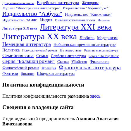
Еврейская литература
Женщины
Документальная проза
Журнал "Иностранная литература"
Издательство "Абрикобукс"
Издательство "Азбука"
Издательство "Книжники"
Индия
Издательство "МИФ"
Интеллектуальная проза
Испания
Литература XXI века
Литература XIX века
Литература XX века
Любовь
Модернизм
Немецкая литература
Нобелевская премия по литературе
Политика
Путешествие
Психологический роман
Религиозная литература
Семейная сага
Семья
Сербская литература
Серия "The Big Book"
Серия "Большой роман"
Филология
Сказки
Убийство
Французская литература
Философский роман
Франция
Фэнтези
Шведская литература
Цитатник
Политика конфиденциальности
Политика конфиденциальности размещена
здесь
.
Сведения о владельце сайта
Индивидуальный предприниматель
Акинина Анастасия
Вячеславовна