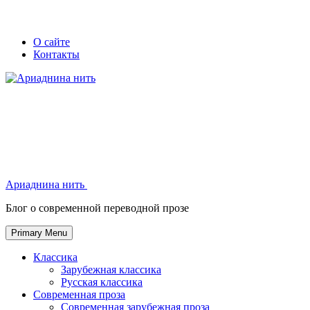
Skip
Secondary
Secondary
О сайте
to
Контакты
left
right
content
navigation
navigation
Ариаднина нить
Ариаднина нить
Блог о современной переводной прозе
Primary Menu
Классика
Зарубежная классика
Русская классика
Современная проза
Современная зарубежная проза