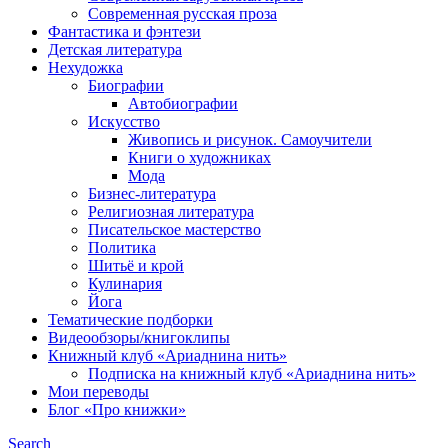
Современная русская проза
Фантастика и фэнтези
Детская литература
Нехудожка
Биографии
Автобиографии
Искусство
Живопись и рисунок. Самоучители
Книги о художниках
Мода
Бизнес-литература
Религиозная литература
Писательское мастерство
Политика
Шитьё и крой
Кулинария
Йога
Тематические подборки
Видеообзоры/книгоклипы
Книжный клуб «Ариаднина нить»
Подписка на книжный клуб «Ариаднина нить»
Мои переводы
Блог «Про книжки»
Search