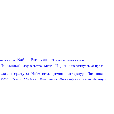
Война
Воспоминания
кторианство
Документальная проза
Индия
о "Книжники"
Издательство "МИФ"
Интеллектуальная проза
кая литература
Нобелевская премия по литературе
Политика
оман"
Филология
Философский роман
Сказки
Убийство
Франция