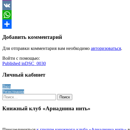
Viber
VK
WhatsApp
Отправить
Добавить комментарий
Для отправки комментария вам необходимо
авторизоваться
.
Войти с помощью:
Навигация
Published in
DSC_0030
по
Личный кабинет
записям
Вход
Регистрация
Найти:
Книжный клуб «Ариаднина нить»
Присоединиться
к группе книжного клуба «Ариаднина нить»
в