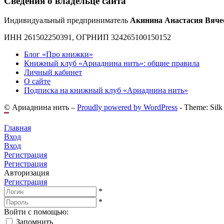
Сведения о владельце сайта
Индивидуальный предприниматель
Акинина Анастасия Вяче
ИНН 261502250391, ОГРНИП 324265100150152
Блог «Про книжки»
Книжный клуб «Ариаднина нить»: общие правила
Личный кабинет
О сайте
Подписка на книжный клуб «Ариаднина нить»
© Ариаднина нить –
Proudly powered by WordPress
-
Theme: Silk
Главная
Вход
Вход
Регистрация
Регистрация
Авторизация
Регистрация
*
*
Войти с помощью:
Запомнить