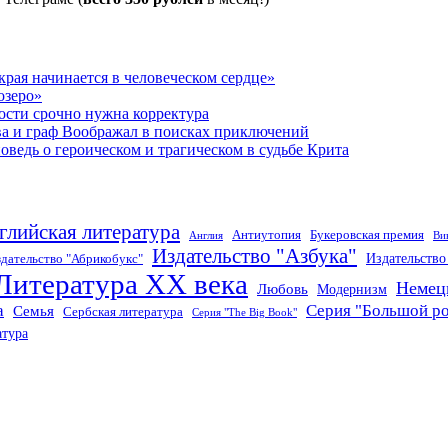
рая начинается в человеческом сердце»
озеро»
ости срочно нужна корректура
ва и граф Воображал в поисках приключений
ведь о героическом и трагическом в судьбе Крита
глийская литература
Антиутопия
Букеровская премия
Англия
Ви
Издательство "Азбука"
Издательств
дательство "Абрикобукс"
Литература XX века
Немец
Любовь
Модернизм
а
Серия "Большой р
Семья
Сербская литература
Серия "The Big Book"
атура