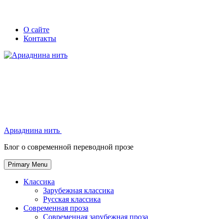
Skip
Secondary
Secondary
О сайте
to
Контакты
left
right
content
navigation
navigation
Ариаднина нить
Ариаднина нить
Блог о современной переводной прозе
Primary Menu
Классика
Зарубежная классика
Русская классика
Современная проза
Современная зарубежная проза