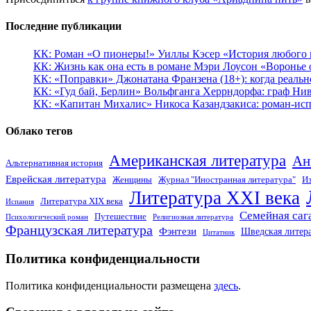
Последние публикации
КК: Роман «О пионеры!» Уиллы Кэсер «История любого к
КК: Жизнь как она есть в романе Мэри Лоусон «Воронье 
КК: «Поправки» Джонатана Франзена (18+): когда реальн
КК: «Гуд бай, Берлин» Вольфганга Херрндорфа: граф Ни
КК: «Капитан Михалис» Никоса Казандзакиса: роман-испо
Облако тегов
Американская литература
Ан
Альтернативная история
Еврейская литература
Женщины
Журнал "Иностранная литература"
Из
Литература XXI века
Литература XIX века
Испания
Семейная саг
Путешествие
Психологический роман
Религиозная литература
Французская литература
Фэнтези
Шведская литер
Цитатник
Политика конфиденциальности
Политика конфиденциальности размещена
здесь
.