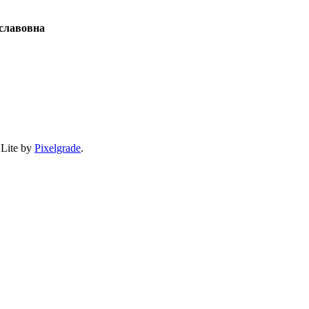
славовна
 Lite by
Pixelgrade
.