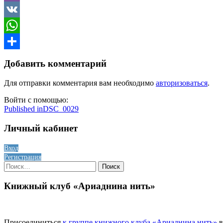
Viber
VK
WhatsApp
Отправить
Добавить комментарий
Для отправки комментария вам необходимо
авторизоваться
.
Войти с помощью:
Навигация
Published in
DSC_0029
по
Личный кабинет
записям
Вход
Регистрация
Найти:
Книжный клуб «Ариаднина нить»
Присоединиться
к группе книжного клуба «Ариаднина нить»
в