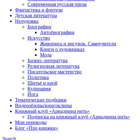
Современная русская проза
Фантастика и фэнтези
Детская литература
Нехудожка
Биографии
Автобиографии
Искусство
Живопись и рисунок. Самоучители
Книги о художниках
Мода
Бизнес-литература
Религиозная литература
Писательское мастерство
Политика
Шитьё и крой
Кулинария
Йога
Тематические подборки
Видеообзоры/книгоклипы
Книжный клуб «Ариаднина нить»
Подписка на книжный клуб «Ариаднина нить»
Мои переводы
Блог «Про книжки»
Search