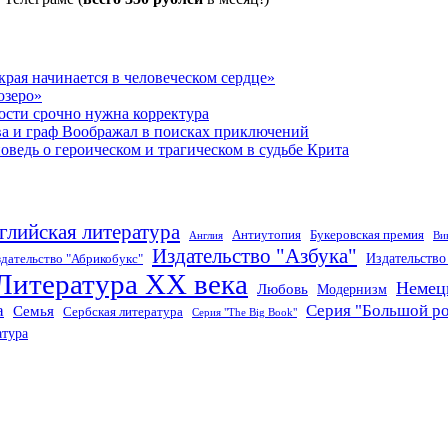
рая начинается в человеческом сердце»
озеро»
ости срочно нужна корректура
ва и граф Воображал в поисках приключений
ведь о героическом и трагическом в судьбе Крита
глийская литература
Антиутопия
Букеровская премия
Англия
Ви
Издательство "Азбука"
Издательств
дательство "Абрикобукс"
Литература XX века
Немец
Любовь
Модернизм
а
Серия "Большой р
Семья
Сербская литература
Серия "The Big Book"
атура