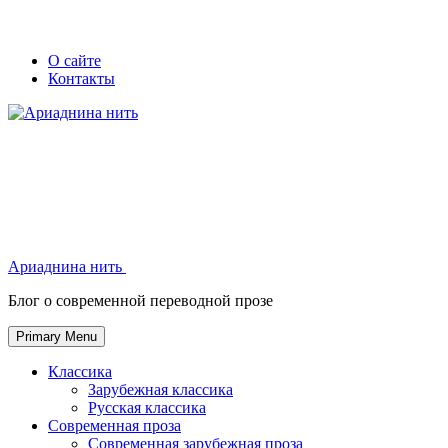
Skip
Secondary
Secondary
О сайте
to
Контакты
left
right
content
navigation
navigation
Ариаднина нить
Ариаднина нить
Блог о современной переводной прозе
Primary Menu
Классика
Зарубежная классика
Русская классика
Современная проза
Современная зарубежная проза