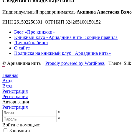
Сведения о владельце сайта
Индивидуальный предприниматель
Акинина Анастасия Вяче
ИНН 261502250391, ОГРНИП 324265100150152
Блог «Про книжки»
Книжный клуб «Ариаднина нить»: общие правила
Личный кабинет
О сайте
Подписка на книжный клуб «Ариаднина нить»
© Ариаднина нить –
Proudly powered by WordPress
-
Theme: Silk
Главная
Вход
Вход
Регистрация
Регистрация
Авторизация
Регистрация
*
*
Войти с помощью:
Запомнить