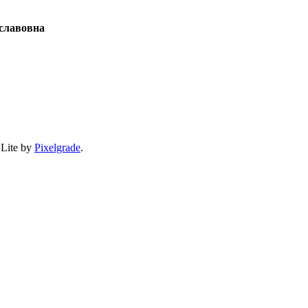
славовна
 Lite by
Pixelgrade
.