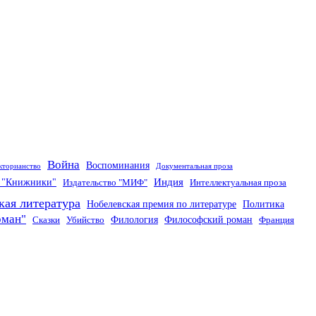
Война
Воспоминания
кторианство
Документальная проза
Индия
о "Книжники"
Издательство "МИФ"
Интеллектуальная проза
кая литература
Нобелевская премия по литературе
Политика
оман"
Филология
Философский роман
Сказки
Убийство
Франция