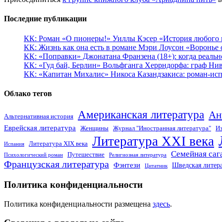
Последние публикации
КК: Роман «О пионеры!» Уиллы Кэсер «История любого к
КК: Жизнь как она есть в романе Мэри Лоусон «Воронье 
КК: «Поправки» Джонатана Франзена (18+): когда реальн
КК: «Гуд бай, Берлин» Вольфганга Херрндорфа: граф Ни
КК: «Капитан Михалис» Никоса Казандзакиса: роман-испо
Облако тегов
Американская литература
Ан
Альтернативная история
Еврейская литература
Женщины
Журнал "Иностранная литература"
Из
Литература XXI века
Литература XIX века
Испания
Семейная саг
Путешествие
Психологический роман
Религиозная литература
Французская литература
Фэнтези
Шведская литер
Цитатник
Политика конфиденциальности
Политика конфиденциальности размещена
здесь
.