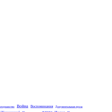
Война
Воспоминания
кторианство
Документальная проза