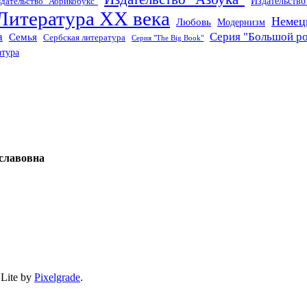
Издательств
дательство "Абрикобукс"
Литература XX века
Немец
Любовь
Модернизм
а
Серия "Большой р
Семья
Сербская литература
Серия "The Big Book"
атура
славовна
 Lite by
Pixelgrade
.