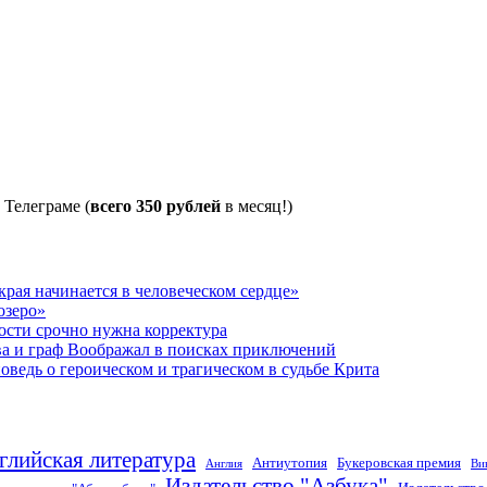
 Телеграме (
всего 350 рублей
в месяц!)
рая начинается в человеческом сердце»
озеро»
ости срочно нужна корректура
ва и граф Воображал в поисках приключений
ведь о героическом и трагическом в судьбе Крита
глийская литература
Антиутопия
Букеровская премия
Англия
Ви
Издательство "Азбука"