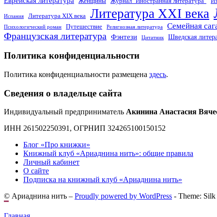
Еврейская литература
Женщины
Журнал "Иностранная литература"
Из
Литература XXI века
Литература XIX века
Испания
Семейная саг
Путешествие
Психологический роман
Религиозная литература
Французская литература
Фэнтези
Шведская литер
Цитатник
Политика конфиденциальности
Политика конфиденциальности размещена
здесь
.
Сведения о владельце сайта
Индивидуальный предприниматель
Акинина Анастасия Вяче
ИНН 261502250391, ОГРНИП 324265100150152
Блог «Про книжки»
Книжный клуб «Ариаднина нить»: общие правила
Личный кабинет
О сайте
Подписка на книжный клуб «Ариаднина нить»
© Ариаднина нить –
Proudly powered by WordPress
-
Theme: Silk
Главная