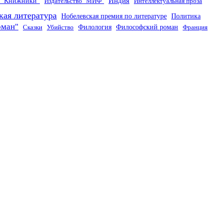
Индия
о "Книжники"
Издательство "МИФ"
Интеллектуальная проза
кая литература
Нобелевская премия по литературе
Политика
оман"
Филология
Философский роман
Сказки
Убийство
Франция