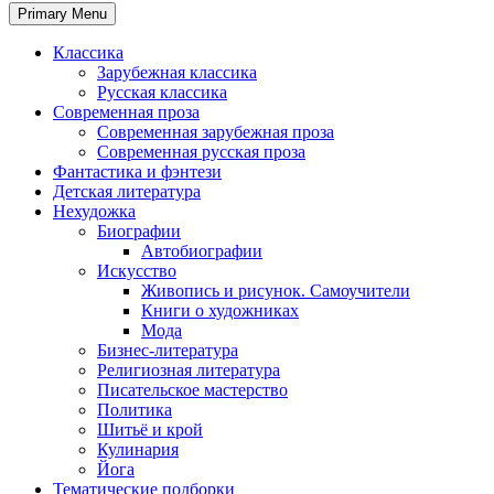
Primary Menu
Классика
Зарубежная классика
Русская классика
Современная проза
Современная зарубежная проза
Современная русская проза
Фантастика и фэнтези
Детская литература
Нехудожка
Биографии
Автобиографии
Искусство
Живопись и рисунок. Самоучители
Книги о художниках
Мода
Бизнес-литература
Религиозная литература
Писательское мастерство
Политика
Шитьё и крой
Кулинария
Йога
Тематические подборки