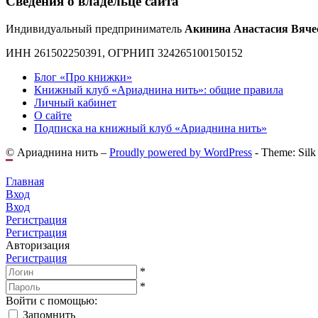
Сведения о владельце сайта
Индивидуальный предприниматель
Акинина Анастасия Вяче
ИНН 261502250391, ОГРНИП 324265100150152
Блог «Про книжки»
Книжный клуб «Ариаднина нить»: общие правила
Личный кабинет
О сайте
Подписка на книжный клуб «Ариаднина нить»
© Ариаднина нить –
Proudly powered by WordPress
-
Theme: Silk
Главная
Вход
Вход
Регистрация
Регистрация
Авторизация
Регистрация
*
*
Войти с помощью:
Запомнить