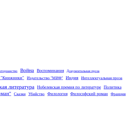
Война
Воспоминания
кторианство
Документальная проза
Индия
о "Книжники"
Издательство "МИФ"
Интеллектуальная проза
кая литература
Нобелевская премия по литературе
Политика
оман"
Филология
Философский роман
Сказки
Убийство
Франция