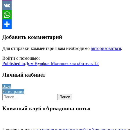
Viber
VK
WhatsApp
Отправить
Добавить комментарий
Для отправки комментария вам необходимо
авторизоваться
.
Войти с помощью:
Навигация
Published in
Дом Вулфов Монашеская обитель-12
по
Личный кабинет
записям
Вход
Регистрация
Найти:
Книжный клуб «Ариаднина нить»
Присоединиться
к группе книжного клуба «Ариаднина нить»
в