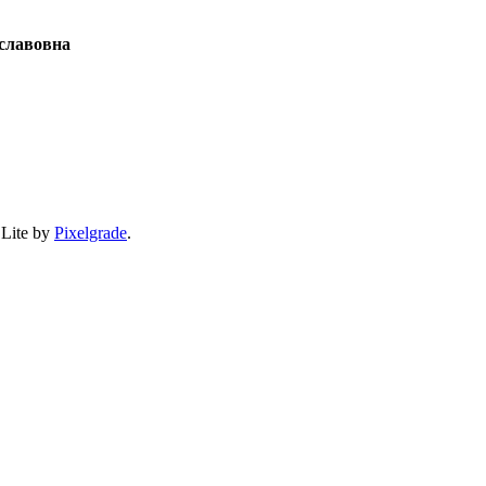
славовна
 Lite by
Pixelgrade
.