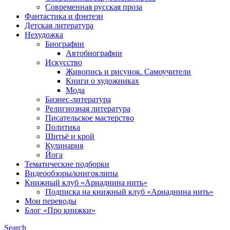
Современная русская проза
Фантастика и фэнтези
Детская литература
Нехудожка
Биографии
Автобиографии
Искусство
Живопись и рисунок. Самоучители
Книги о художниках
Мода
Бизнес-литература
Религиозная литература
Писательское мастерство
Политика
Шитьё и крой
Кулинария
Йога
Тематические подборки
Видеообзоры/книгоклипы
Книжный клуб «Ариаднина нить»
Подписка на книжный клуб «Ариаднина нить»
Мои переводы
Блог «Про книжки»
Search