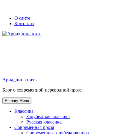
Skip
Secondary
Secondary
О сайте
to
Контакты
left
right
content
navigation
navigation
Ариаднина нить
Ариаднина нить
Блог о современной переводной прозе
Primary Menu
Классика
Зарубежная классика
Русская классика
Современная проза
Современная зарубежная проза