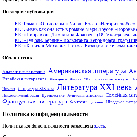
Последние публикации
КК: Роман «О пионеры!» Уиллы Кэсер «История любого к
КК: Жизнь как она есть в романе Мэри Лоусон «Воронье 
КК: «Поправки» Джонатана Франзена (18+): когда реальн
КК: «Гуд бай, Берлин» Вольфганга Херрндорфа: граф Ни
КК: «Капитан Михалис» Никоса Казандзакиса: роман-испо
Облако тегов
Американская литература
Ан
Альтернативная история
Еврейская литература
Женщины
Журнал "Иностранная литература"
Из
Литература XXI века
Литература XIX века
Испания
Семейная саг
Путешествие
Психологический роман
Религиозная литература
Французская литература
Фэнтези
Шведская литер
Цитатник
Политика конфиденциальности
Политика конфиденциальности размещена
здесь
.