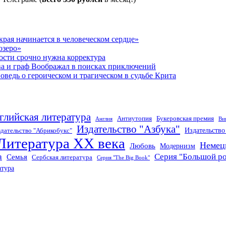
рая начинается в человеческом сердце»
озеро»
ости срочно нужна корректура
ва и граф Воображал в поисках приключений
ведь о героическом и трагическом в судьбе Крита
глийская литература
Антиутопия
Букеровская премия
Англия
Ви
Издательство "Азбука"
Издательств
дательство "Абрикобукс"
Литература XX века
Немец
Любовь
Модернизм
а
Серия "Большой р
Семья
Сербская литература
Серия "The Big Book"
атура