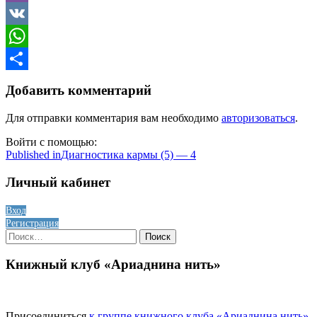
Viber
VK
WhatsApp
Отправить
Добавить комментарий
Для отправки комментария вам необходимо
авторизоваться
.
Войти с помощью:
Навигация
Published in
Диагностика кармы (5) — 4
по
Личный кабинет
записям
Вход
Регистрация
Найти:
Книжный клуб «Ариаднина нить»
Присоединиться
к группе книжного клуба «Ариаднина нить»