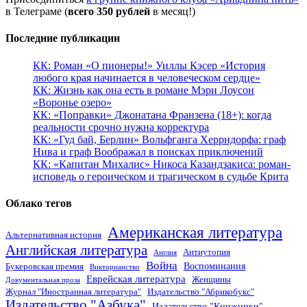
в Телеграме (
всего 350 рублей
в месяц!)
Последние публикации
КК: Роман «О пионеры!» Уиллы Кэсер «История
любого края начинается в человеческом сердце»
КК: Жизнь как она есть в романе Мэри Лоусон
«Воронье озеро»
КК: «Поправки» Джонатана Франзена (18+): когда
реальности срочно нужна корректура
КК: «Гуд бай, Берлин» Вольфганга Херрндорфа: граф
Нива и граф Воображал в поисках приключений
КК: «Капитан Михалис» Никоса Казандзакиса: роман-
исповедь о героическом и трагическом в судьбе Крита
Облако тегов
Американская литература
Альтернативная история
Английская литература
Антиутопия
Англия
Война
Воспоминания
Букеровская премия
Викторианство
Еврейская литература
Женщины
Документальная проза
Журнал "Иностранная литература"
Издательство "Абрикобукс"
Издательство "Азбука"
Издательство "Книжники"