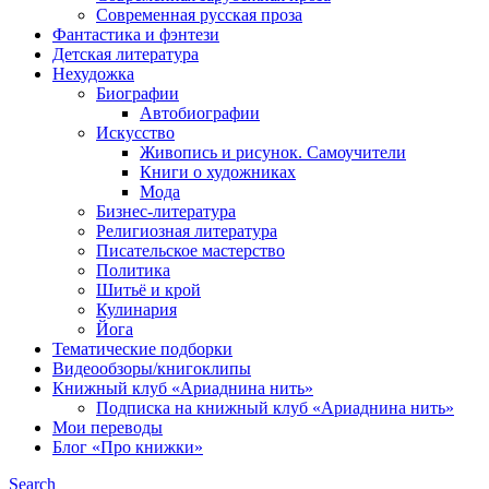
Современная русская проза
Фантастика и фэнтези
Детская литература
Нехудожка
Биографии
Автобиографии
Искусство
Живопись и рисунок. Самоучители
Книги о художниках
Мода
Бизнес-литература
Религиозная литература
Писательское мастерство
Политика
Шитьё и крой
Кулинария
Йога
Тематические подборки
Видеообзоры/книгоклипы
Книжный клуб «Ариаднина нить»
Подписка на книжный клуб «Ариаднина нить»
Мои переводы
Блог «Про книжки»
Search