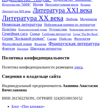
Индия
Издательство "МИФ"
Интеллектуальная проза
Испания
Литература XXI века
Литература XIX века
Литература XX века
Любовь
Модернизм
Немецкая литература
Нобелевская премия по литературе
Политика
Путешествие
Психологический роман
Религиозная литература
Семейная сага
Семья
Сербская литература
Серия "The Big Book"
Серия "Большой роман"
Филология
Сказки
Убийство
Французская литература
Философский роман
Франция
Фэнтези
Шведская литература
Цитатник
Политика конфиденциальности
Политика конфиденциальности размещена
здесь
.
Сведения о владельце сайта
Индивидуальный предприниматель
Акинина Анастасия
Вячеславовна
ИНН 261502250391, ОГРНИП 324265100150152
Блог «Про книжки»