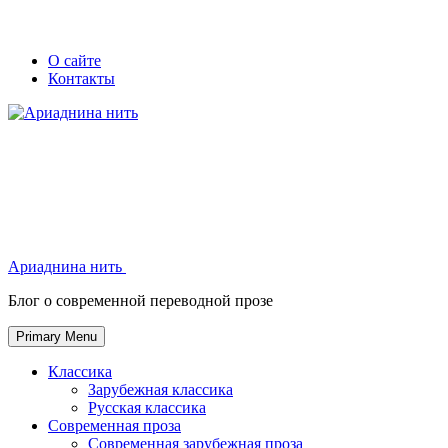
Skip
Secondary
Secondary
О сайте
to
Контакты
left
right
content
navigation
navigation
Ариаднина нить
Ариаднина нить
Блог о современной переводной прозе
Primary Menu
Классика
Зарубежная классика
Русская классика
Современная проза
Современная зарубежная проза