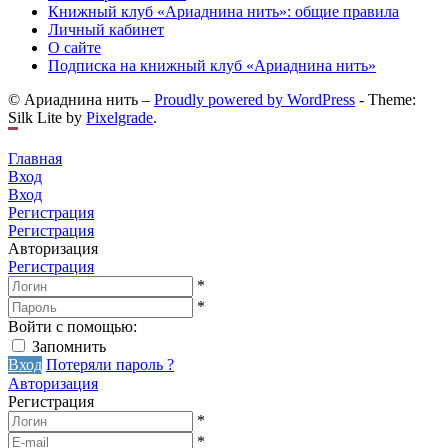
Книжный клуб «Ариаднина нить»: общие правила
Личный кабинет
О сайте
Подписка на книжный клуб «Ариаднина нить»
© Ариаднина нить –
Proudly powered by WordPress
-
Theme:
Silk Lite by
Pixelgrade
.
Главная
Вход
Вход
Регистрация
Регистрация
Авторизация
Регистрация
*
*
Войти с помощью:
Запомнить
Вход
Потеряли пароль ?
Авторизация
Регистрация
*
*