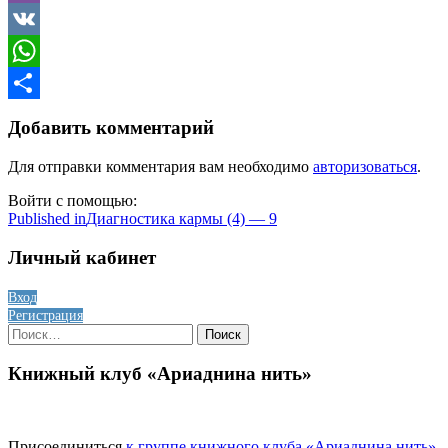
Viber
VK
WhatsApp
Отправить
Добавить комментарий
Для отправки комментария вам необходимо
авторизоваться
.
Войти с помощью:
Навигация
Published in
Диагностика кармы (4) — 9
по
Личный кабинет
записям
Вход
Регистрация
Найти:
Книжный клуб «Ариаднина нить»
Присоединиться
к группе книжного клуба «Ариаднина нить»