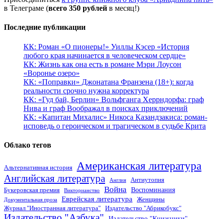
в Телеграме (
всего 350 рублей
в месяц!)
Последние публикации
КК: Роман «О пионеры!» Уиллы Кэсер «История
любого края начинается в человеческом сердце»
КК: Жизнь как она есть в романе Мэри Лоусон
«Воронье озеро»
КК: «Поправки» Джонатана Франзена (18+): когда
реальности срочно нужна корректура
КК: «Гуд бай, Берлин» Вольфганга Херрндорфа: граф
Нива и граф Воображал в поисках приключений
КК: «Капитан Михалис» Никоса Казандзакиса: роман-
исповедь о героическом и трагическом в судьбе Крита
Облако тегов
Американская литература
Альтернативная история
Английская литература
Антиутопия
Англия
Война
Воспоминания
Букеровская премия
Викторианство
Еврейская литература
Женщины
Документальная проза
Журнал "Иностранная литература"
Издательство "Абрикобукс"
Издательство "Азбука"
Издательство "Книжники"