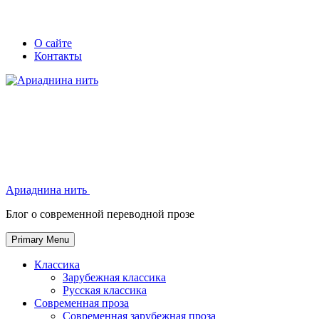
Skip
Secondary
Secondary
О сайте
to
Контакты
left
right
content
navigation
navigation
Ариаднина нить
Ариаднина нить
Блог о современной переводной прозе
Primary Menu
Классика
Зарубежная классика
Русская классика
Современная проза
Современная зарубежная проза