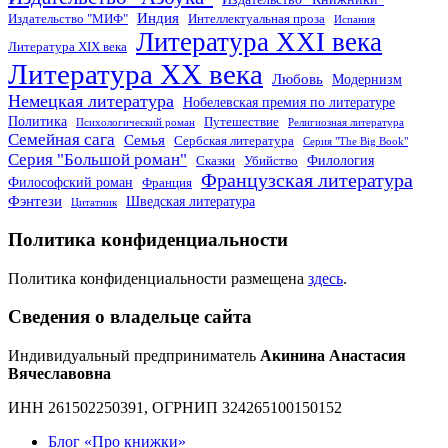
Индия
Издательство "МИФ"
Интеллектуальная проза
Испания
Литература XXI века
Литература XIX века
Литература XX века
Любовь
Модернизм
Немецкая литература
Нобелевская премия по литературе
Политика
Путешествие
Психологический роман
Религиозная литература
Семейная сага
Семья
Сербская литература
Серия "The Big Book"
Серия "Большой роман"
Филология
Сказки
Убийство
Французская литература
Философский роман
Франция
Фэнтези
Шведская литература
Цитатник
Политика конфиденциальности
Политика конфиденциальности размещена
здесь
.
Сведения о владельце сайта
Индивидуальный предприниматель
Акинина Анастасия
Вячеславовна
ИНН 261502250391, ОГРНИП 324265100150152
Блог «Про книжки»