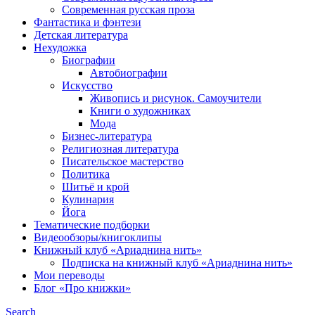
Современная русская проза
Фантастика и фэнтези
Детская литература
Нехудожка
Биографии
Автобиографии
Искусство
Живопись и рисунок. Самоучители
Книги о художниках
Мода
Бизнес-литература
Религиозная литература
Писательское мастерство
Политика
Шитьё и крой
Кулинария
Йога
Тематические подборки
Видеообзоры/книгоклипы
Книжный клуб «Ариаднина нить»
Подписка на книжный клуб «Ариаднина нить»
Мои переводы
Блог «Про книжки»
Search