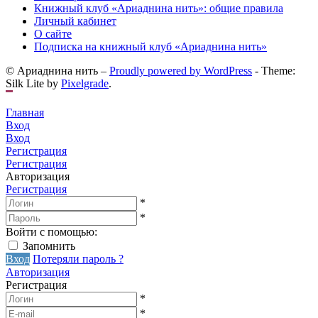
Книжный клуб «Ариаднина нить»: общие правила
Личный кабинет
О сайте
Подписка на книжный клуб «Ариаднина нить»
© Ариаднина нить –
Proudly powered by WordPress
-
Theme:
Silk Lite by
Pixelgrade
.
Главная
Вход
Вход
Регистрация
Регистрация
Авторизация
Регистрация
*
*
Войти с помощью:
Запомнить
Вход
Потеряли пароль ?
Авторизация
Регистрация
*
*