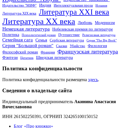
Индия
Издательство "МИФ"
Интеллектуальная проза
Испания
Литература XXI века
Литература XIX века
Литература XX века
Любовь
Модернизм
Немецкая литература
Нобелевская премия по литературе
Политика
Путешествие
Психологический роман
Религиозная литература
Семейная сага
Семья
Сербская литература
Серия "The Big Book"
Серия "Большой роман"
Филология
Сказки
Убийство
Французская литература
Философский роман
Франция
Фэнтези
Шведская литература
Цитатник
Политика конфиденциальности
Политика конфиденциальности размещена
здесь
.
Сведения о владельце сайта
Индивидуальный предприниматель
Акинина Анастасия
Вячеславовна
ИНН 261502250391, ОГРНИП 324265100150152
Блог «Про книжки»