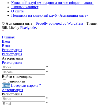
Книжный клуб «Ариаднина нить»: общие правила
Личный кабинет
О сайте
Подписка на книжный клуб «Ариаднина нить»
© Ариаднина нить –
Proudly powered by WordPress
-
Theme:
Silk Lite by
Pixelgrade
.
Главная
Вход
Вход
Регистрация
Регистрация
Авторизация
Регистрация
*
*
Войти с помощью:
Запомнить
Вход
Потеряли пароль ?
Авторизация
Регистрация
*
*