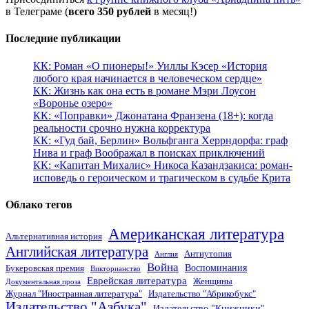
в Телеграме (
всего 350 рублей
в месяц!)
Последние публикации
КК: Роман «О пионеры!» Уиллы Кэсер «История
любого края начинается в человеческом сердце»
КК: Жизнь как она есть в романе Мэри Лоусон
«Воронье озеро»
КК: «Поправки» Джонатана Франзена (18+): когда
реальности срочно нужна корректура
КК: «Гуд бай, Берлин» Вольфганга Херрндорфа: граф
Нива и граф Воображал в поисках приключений
КК: «Капитан Михалис» Никоса Казандзакиса: роман-
исповедь о героическом и трагическом в судьбе Крита
Облако тегов
Американская литература
Альтернативная история
Английская литература
Антиутопия
Англия
Война
Воспоминания
Букеровская премия
Викторианство
Еврейская литература
Женщины
Документальная проза
Журнал "Иностранная литература"
Издательство "Абрикобукс"
Издательство "Азбука"
Издательство "Книжники"