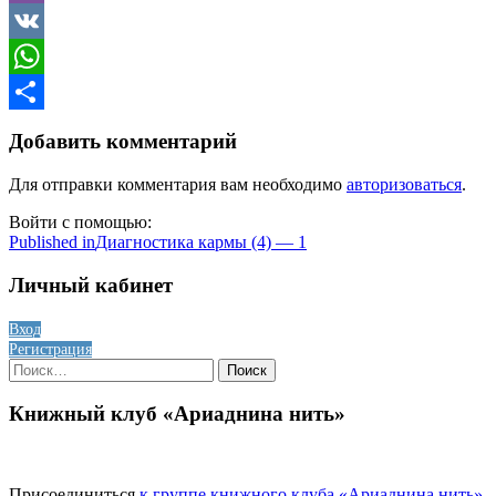
Viber
VK
WhatsApp
Отправить
Добавить комментарий
Для отправки комментария вам необходимо
авторизоваться
.
Войти с помощью:
Навигация
Published in
Диагностика кармы (4) — 1
по
Личный кабинет
записям
Вход
Регистрация
Найти:
Книжный клуб «Ариаднина нить»
Присоединиться
к группе книжного клуба «Ариаднина нить»