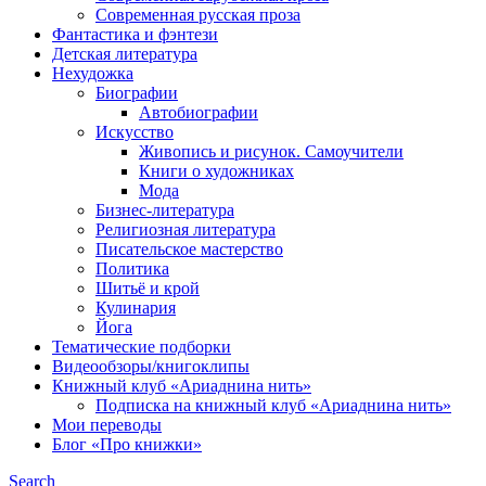
Современная русская проза
Фантастика и фэнтези
Детская литература
Нехудожка
Биографии
Автобиографии
Искусство
Живопись и рисунок. Самоучители
Книги о художниках
Мода
Бизнес-литература
Религиозная литература
Писательское мастерство
Политика
Шитьё и крой
Кулинария
Йога
Тематические подборки
Видеообзоры/книгоклипы
Книжный клуб «Ариаднина нить»
Подписка на книжный клуб «Ариаднина нить»
Мои переводы
Блог «Про книжки»
Search