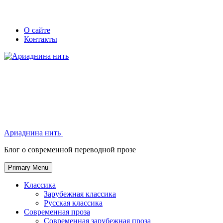
Skip
Secondary
Secondary
О сайте
to
Контакты
left
right
content
navigation
navigation
Ариаднина нить
Ариаднина нить
Блог о современной переводной прозе
Primary Menu
Классика
Зарубежная классика
Русская классика
Современная проза
Современная зарубежная проза