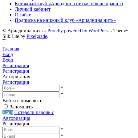
Книжный клуб «Ариаднина нить»: общие правила
Личный кабинет
О сайте
Подписка на книжный клуб «Ариаднина нить»
© Ариаднина нить –
Proudly powered by WordPress
-
Theme:
Silk Lite by
Pixelgrade
.
Главная
Вход
Вход
Регистрация
Регистрация
Авторизация
Регистрация
*
*
Войти с помощью:
Запомнить
Вход
Потеряли пароль ?
Авторизация
Регистрация
*
*