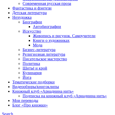
Современная русская проза
Фантастика и фэнтези
Детская литература
Нехудожка
Биографии
Автобиографии
Искусство
Живопись и рисунок. Самоучители
Книги о художниках
Мода
Бизнес-литература
Религиозная литература
Писательское мастерство
Политика
Шитьё и крой
Кулинария
Йога
Тематические подборки
Видеообзоры/книгоклипы
Книжный клуб «Ариаднина нить»
Подписка на книжный клуб «Ариаднина нить»
Мои переводы
Блог «Про книжки»
Search