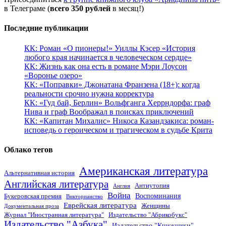
в Телеграме (
всего 350 рублей
в месяц!)
Последние публикации
КК: Роман «О пионеры!» Уиллы Кэсер «История
любого края начинается в человеческом сердце»
КК: Жизнь как она есть в романе Мэри Лоусон
«Воронье озеро»
КК: «Поправки» Джонатана Франзена (18+): когда
реальности срочно нужна корректура
КК: «Гуд бай, Берлин» Вольфганга Херрндорфа: граф
Нива и граф Воображал в поисках приключений
КК: «Капитан Михалис» Никоса Казандзакиса: роман-
исповедь о героическом и трагическом в судьбе Крита
Облако тегов
Американская литература
Альтернативная история
Английская литература
Антиутопия
Англия
Война
Воспоминания
Букеровская премия
Викторианство
Еврейская литература
Женщины
Документальная проза
Журнал "Иностранная литература"
Издательство "Абрикобукс"
Издательство "Азбука"
Издательство "Книжники"