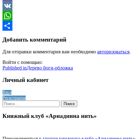
Viber
VK
WhatsApp
Отправить
Добавить комментарий
Для отправки комментария вам необходимо
авторизоваться
.
Войти с помощью:
Навигация
Published in
Дерево йоги-обложка
по
Личный кабинет
записям
Вход
Регистрация
Найти:
Книжный клуб «Ариаднина нить»
Присоединиться
к группе книжного клуба «Ариаднина нить»