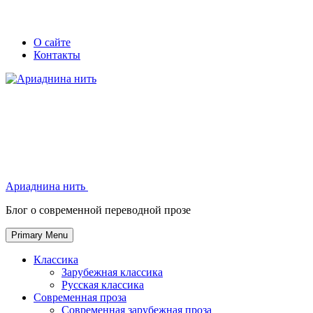
Skip
Secondary
Secondary
О сайте
to
Контакты
left
right
content
navigation
navigation
Ариаднина нить
Ариаднина нить
Блог о современной переводной прозе
Primary Menu
Классика
Зарубежная классика
Русская классика
Современная проза
Современная зарубежная проза