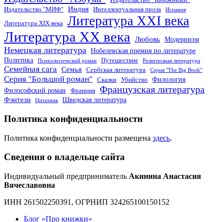
Индия
Издательство "МИФ"
Интеллектуальная проза
Испания
Литература XXI века
Литература XIX века
Литература XX века
Любовь
Модернизм
Немецкая литература
Нобелевская премия по литературе
Политика
Путешествие
Психологический роман
Религиозная литература
Семейная сага
Семья
Сербская литература
Серия "The Big Book"
Серия "Большой роман"
Филология
Сказки
Убийство
Французская литература
Философский роман
Франция
Фэнтези
Шведская литература
Цитатник
Политика конфиденциальности
Политика конфиденциальности размещена
здесь
.
Сведения о владельце сайта
Индивидуальный предприниматель
Акинина Анастасия
Вячеславовна
ИНН 261502250391, ОГРНИП 324265100150152
Блог «Про книжки»