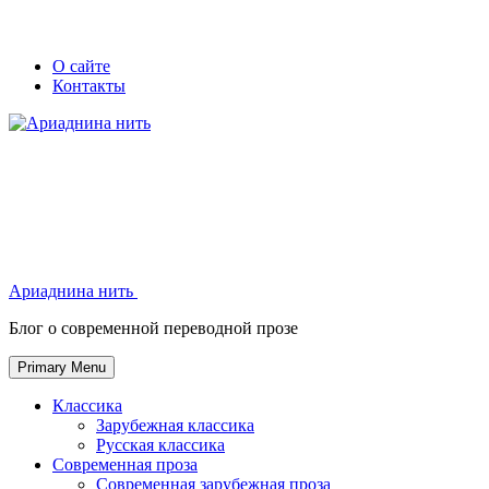
Skip
Secondary
Secondary
О сайте
to
Контакты
left
right
content
navigation
navigation
Ариаднина нить
Ариаднина нить
Блог о современной переводной прозе
Primary Menu
Классика
Зарубежная классика
Русская классика
Современная проза
Современная зарубежная проза