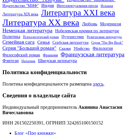
Индия
Издательство "МИФ"
Интеллектуальная проза
Испания
Литература XXI века
Литература XIX века
Литература XX века
Любовь
Модернизм
Немецкая литература
Нобелевская премия по литературе
Политика
Путешествие
Психологический роман
Религиозная литература
Семейная сага
Семья
Сербская литература
Серия "The Big Book"
Серия "Большой роман"
Филология
Сказки
Убийство
Французская литература
Философский роман
Франция
Фэнтези
Шведская литература
Цитатник
Политика конфиденциальности
Политика конфиденциальности размещена
здесь
.
Сведения о владельце сайта
Индивидуальный предприниматель
Акинина Анастасия
Вячеславовна
ИНН 261502250391, ОГРНИП 324265100150152
Блог «Про книжки»