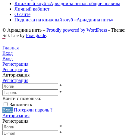
Книжный клуб «Ариаднина нить»: общие правила
Личный кабинет
О сайте
Подписка на книжный клуб «Ариаднина нить»
© Ариаднина нить –
Proudly powered by WordPress
-
Theme:
Silk Lite by
Pixelgrade
.
Главная
Вход
Вход
Регистрация
Регистрация
Авторизация
Регистрация
*
*
Войти с помощью:
Запомнить
Вход
Потеряли пароль ?
Авторизация
Регистрация
*
*