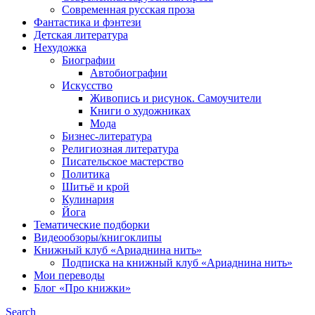
Современная русская проза
Фантастика и фэнтези
Детская литература
Нехудожка
Биографии
Автобиографии
Искусство
Живопись и рисунок. Самоучители
Книги о художниках
Мода
Бизнес-литература
Религиозная литература
Писательское мастерство
Политика
Шитьё и крой
Кулинария
Йога
Тематические подборки
Видеообзоры/книгоклипы
Книжный клуб «Ариаднина нить»
Подписка на книжный клуб «Ариаднина нить»
Мои переводы
Блог «Про книжки»
Search