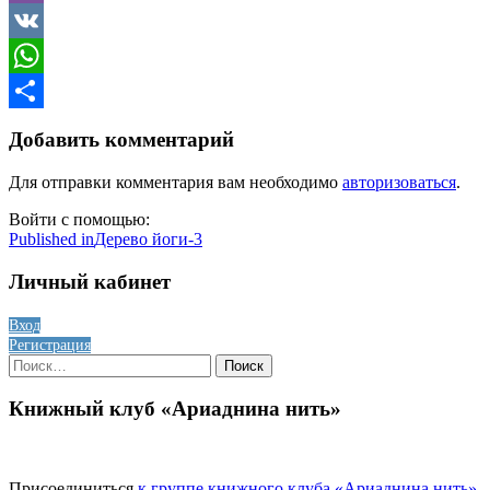
Viber
VK
WhatsApp
Отправить
Добавить комментарий
Для отправки комментария вам необходимо
авторизоваться
.
Войти с помощью:
Навигация
Published in
Дерево йоги-3
по
Личный кабинет
записям
Вход
Регистрация
Найти:
Книжный клуб «Ариаднина нить»
Присоединиться
к группе книжного клуба «Ариаднина нить»