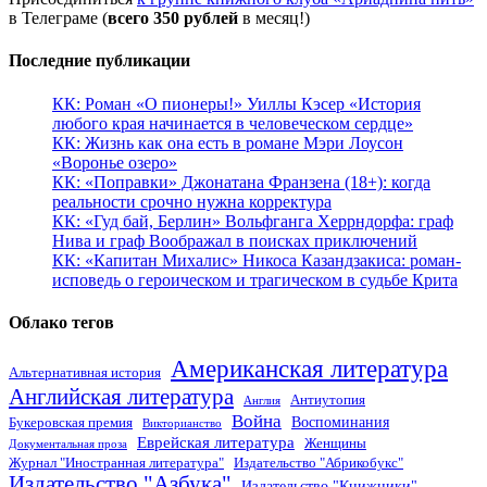
в Телеграме (
всего 350 рублей
в месяц!)
Последние публикации
КК: Роман «О пионеры!» Уиллы Кэсер «История
любого края начинается в человеческом сердце»
КК: Жизнь как она есть в романе Мэри Лоусон
«Воронье озеро»
КК: «Поправки» Джонатана Франзена (18+): когда
реальности срочно нужна корректура
КК: «Гуд бай, Берлин» Вольфганга Херрндорфа: граф
Нива и граф Воображал в поисках приключений
КК: «Капитан Михалис» Никоса Казандзакиса: роман-
исповедь о героическом и трагическом в судьбе Крита
Облако тегов
Американская литература
Альтернативная история
Английская литература
Антиутопия
Англия
Война
Воспоминания
Букеровская премия
Викторианство
Еврейская литература
Женщины
Документальная проза
Журнал "Иностранная литература"
Издательство "Абрикобукс"
Издательство "Азбука"
Издательство "Книжники"