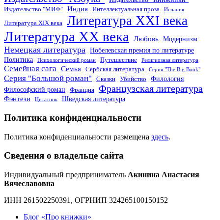
Индия
Издательство "МИФ"
Интеллектуальная проза
Испания
Литература XXI века
Литература XIX века
Литература XX века
Любовь
Модернизм
Немецкая литература
Нобелевская премия по литературе
Политика
Путешествие
Психологический роман
Религиозная литература
Семейная сага
Семья
Сербская литература
Серия "The Big Book"
Серия "Большой роман"
Филология
Сказки
Убийство
Французская литература
Философский роман
Франция
Фэнтези
Шведская литература
Цитатник
Политика конфиденциальности
Политика конфиденциальности размещена
здесь
.
Сведения о владельце сайта
Индивидуальный предприниматель
Акинина Анастасия
Вячеславовна
ИНН 261502250391, ОГРНИП 324265100150152
Блог «Про книжки»