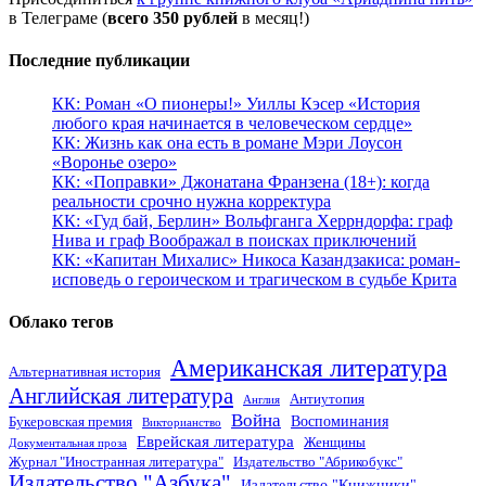
в Телеграме (
всего 350 рублей
в месяц!)
Последние публикации
КК: Роман «О пионеры!» Уиллы Кэсер «История
любого края начинается в человеческом сердце»
КК: Жизнь как она есть в романе Мэри Лоусон
«Воронье озеро»
КК: «Поправки» Джонатана Франзена (18+): когда
реальности срочно нужна корректура
КК: «Гуд бай, Берлин» Вольфганга Херрндорфа: граф
Нива и граф Воображал в поисках приключений
КК: «Капитан Михалис» Никоса Казандзакиса: роман-
исповедь о героическом и трагическом в судьбе Крита
Облако тегов
Американская литература
Альтернативная история
Английская литература
Антиутопия
Англия
Война
Воспоминания
Букеровская премия
Викторианство
Еврейская литература
Женщины
Документальная проза
Журнал "Иностранная литература"
Издательство "Абрикобукс"
Издательство "Азбука"
Издательство "Книжники"