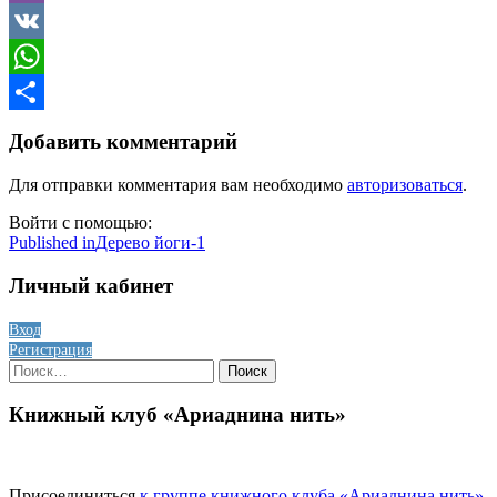
Viber
VK
WhatsApp
Отправить
Добавить комментарий
Для отправки комментария вам необходимо
авторизоваться
.
Войти с помощью:
Навигация
Published in
Дерево йоги-1
по
Личный кабинет
записям
Вход
Регистрация
Найти:
Книжный клуб «Ариаднина нить»
Присоединиться
к группе книжного клуба «Ариаднина нить»