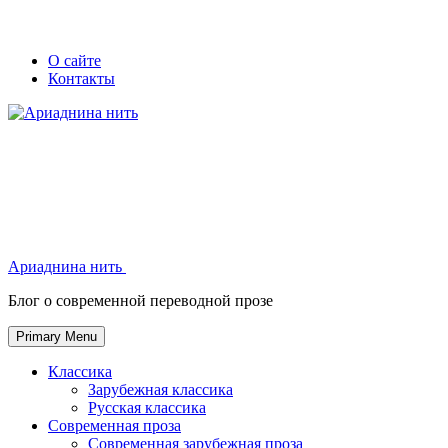
Skip
Secondary
Secondary
О сайте
to
Контакты
left
right
content
navigation
navigation
Ариаднина нить
Ариаднина нить
Блог о современной переводной прозе
Primary Menu
Классика
Зарубежная классика
Русская классика
Современная проза
Современная зарубежная проза