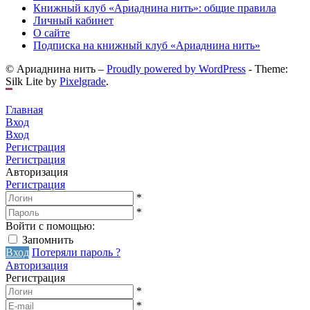
Книжный клуб «Ариаднина нить»: общие правила
Личный кабинет
О сайте
Подписка на книжный клуб «Ариаднина нить»
© Ариаднина нить –
Proudly powered by WordPress
-
Theme:
Silk Lite by
Pixelgrade
.
Главная
Вход
Вход
Регистрация
Регистрация
Авторизация
Регистрация
*
*
Войти с помощью:
Запомнить
Вход
Потеряли пароль ?
Авторизация
Регистрация
*
*