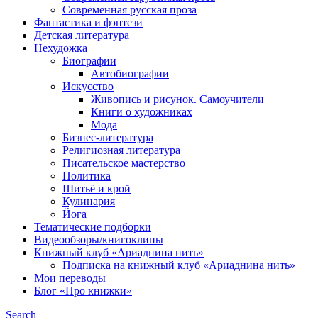
Современная русская проза
Фантастика и фэнтези
Детская литература
Нехудожка
Биографии
Автобиографии
Искусство
Живопись и рисунок. Самоучители
Книги о художниках
Мода
Бизнес-литература
Религиозная литература
Писательское мастерство
Политика
Шитьё и крой
Кулинария
Йога
Тематические подборки
Видеообзоры/книгоклипы
Книжный клуб «Ариаднина нить»
Подписка на книжный клуб «Ариаднина нить»
Мои переводы
Блог «Про книжки»
Search