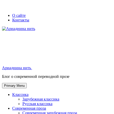
Skip
Secondary
Secondary
О сайте
to
Контакты
left
right
content
navigation
navigation
Ариаднина нить
Ариаднина нить
Блог о современной переводной прозе
Primary Menu
Классика
Зарубежная классика
Русская классика
Современная проза
Современная зарубежная проза