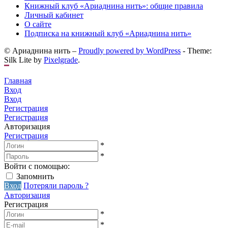
Книжный клуб «Ариаднина нить»: общие правила
Личный кабинет
О сайте
Подписка на книжный клуб «Ариаднина нить»
© Ариаднина нить –
Proudly powered by WordPress
-
Theme:
Silk Lite by
Pixelgrade
.
Главная
Вход
Вход
Регистрация
Регистрация
Авторизация
Регистрация
*
*
Войти с помощью:
Запомнить
Вход
Потеряли пароль ?
Авторизация
Регистрация
*
*