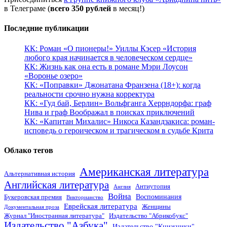
в Телеграме (
всего 350 рублей
в месяц!)
Последние публикации
КК: Роман «О пионеры!» Уиллы Кэсер «История
любого края начинается в человеческом сердце»
КК: Жизнь как она есть в романе Мэри Лоусон
«Воронье озеро»
КК: «Поправки» Джонатана Франзена (18+): когда
реальности срочно нужна корректура
КК: «Гуд бай, Берлин» Вольфганга Херрндорфа: граф
Нива и граф Воображал в поисках приключений
КК: «Капитан Михалис» Никоса Казандзакиса: роман-
исповедь о героическом и трагическом в судьбе Крита
Облако тегов
Американская литература
Альтернативная история
Английская литература
Антиутопия
Англия
Война
Воспоминания
Букеровская премия
Викторианство
Еврейская литература
Женщины
Документальная проза
Журнал "Иностранная литература"
Издательство "Абрикобукс"
Издательство "Азбука"
Издательство "Книжники"