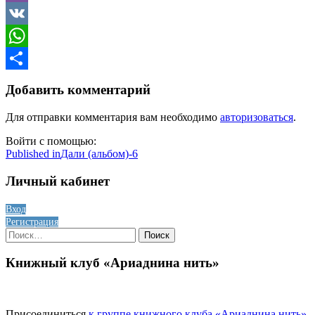
Viber
VK
WhatsApp
Отправить
Добавить комментарий
Для отправки комментария вам необходимо
авторизоваться
.
Войти с помощью:
Навигация
Published in
Дали (альбом)-6
по
Личный кабинет
записям
Вход
Регистрация
Найти:
Книжный клуб «Ариаднина нить»
Присоединиться
к группе книжного клуба «Ариаднина нить»