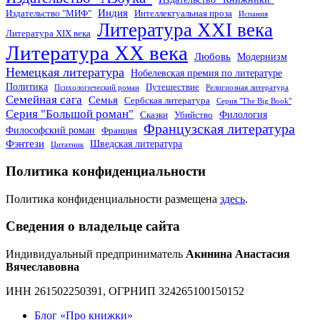
Индия
Издательство "МИФ"
Интеллектуальная проза
Испания
Литература XXI века
Литература XIX века
Литература XX века
Любовь
Модернизм
Немецкая литература
Нобелевская премия по литературе
Политика
Путешествие
Психологический роман
Религиозная литература
Семейная сага
Семья
Сербская литература
Серия "The Big Book"
Серия "Большой роман"
Филология
Сказки
Убийство
Французская литература
Философский роман
Франция
Фэнтези
Шведская литература
Цитатник
Политика конфиденциальности
Политика конфиденциальности размещена
здесь
.
Сведения о владельце сайта
Индивидуальный предприниматель
Акинина Анастасия
Вячеславовна
ИНН 261502250391, ОГРНИП 324265100150152
Блог «Про книжки»