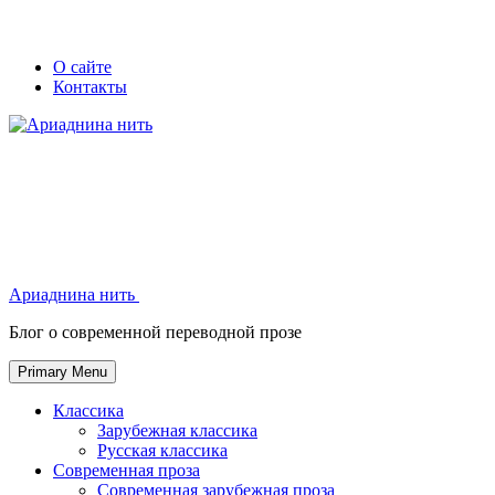
Skip
Secondary
Secondary
О сайте
to
Контакты
left
right
content
navigation
navigation
Ариаднина нить
Ариаднина нить
Блог о современной переводной прозе
Primary Menu
Классика
Зарубежная классика
Русская классика
Современная проза
Современная зарубежная проза