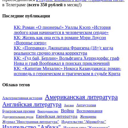
в Телеграме (
всего 350 рублей
в месяц!)
Последние публикации
КК: Роман «О пионеры!» Уиллы Кэсер «История
любого края начинается в человеческом сердце»
КК: Жизнь как она есть в романе Мэри Лоусон
«Воронье озеро»
КК: «Поправки» Джонатана Франзена (18+): когда
реальности срочно нужна корректура
КК: «Гуд бай, Берлин» Вольфганга Херрндорфа: граф
Нива и граф Воображал в поисках приключений
КК: «Капитан Михалис» Никоса Казандзакиса: роман-
исповедь о героическом и трагическом в судьбе Крита
Облако тегов
Американская литература
Альтернативная история
Английская литература
Антиутопия
Англия
Война
Воспоминания
Букеровская премия
Викторианство
Еврейская литература
Женщины
Документальная проза
Журнал "Иностранная литература"
Издательство "Абрикобукс"
Издательство "Азбука"
Издательство "Книжники"