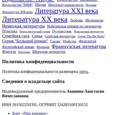
Индия
Издательство "МИФ"
Интеллектуальная проза
Испания
Литература XXI века
Литература XIX века
Литература XX века
Любовь
Модернизм
Немецкая литература
Нобелевская премия по литературе
Политика
Путешествие
Психологический роман
Религиозная литература
Семейная сага
Семья
Сербская литература
Серия "The Big Book"
Серия "Большой роман"
Филология
Сказки
Убийство
Французская литература
Философский роман
Франция
Фэнтези
Шведская литература
Цитатник
Политика конфиденциальности
Политика конфиденциальности размещена
здесь
.
Сведения о владельце сайта
Индивидуальный предприниматель
Акинина Анастасия
Вячеславовна
ИНН 261502250391, ОГРНИП 324265100150152
Блог «Про книжки»