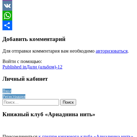
Viber
VK
WhatsApp
Отправить
Добавить комментарий
Для отправки комментария вам необходимо
авторизоваться
.
Войти с помощью:
Навигация
Published in
Дали (альбом)-12
по
Личный кабинет
записям
Вход
Регистрация
Найти:
Книжный клуб «Ариаднина нить»
Присоединиться
к группе книжного клуба «Ариаднина нить»