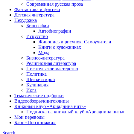
Современная русская проза
Фантастика и фэнтези
Детская литература
Нехудожка
Биографии
Автобиографии
Искусство
Живопись и рисунок. Самоучители
Книги о художниках
Мода
Бизнес-литература
Религиозная литература
Писательское мастерство
Политика
Шитьё и крой
Кулинария
Йога
Тематические подборки
Видеообзоры/книгоклипы
Книжный клуб «Ариаднина нить»
Подписка на книжный клуб «Ариаднина нить»
Мои переводы
Блог «Про книжки»
Search