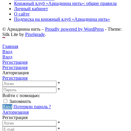
Книжный клуб «Ариаднина нить»: общие правила
Личный кабинет
О сайте
Подписка на книжный клуб «Ариаднина нить»
© Ариаднина нить –
Proudly powered by WordPress
-
Theme:
Silk Lite by
Pixelgrade
.
Главная
Вход
Вход
Регистрация
Регистрация
Авторизация
Регистрация
*
*
Войти с помощью:
Запомнить
Вход
Потеряли пароль ?
Авторизация
Регистрация
*
*