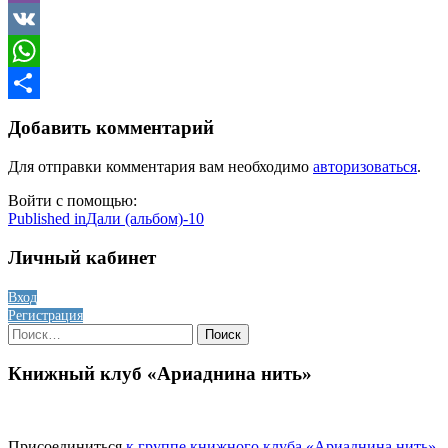
Viber
VK
WhatsApp
Отправить
Добавить комментарий
Для отправки комментария вам необходимо
авторизоваться
.
Войти с помощью:
Навигация
Published in
Дали (альбом)-10
по
Личный кабинет
записям
Вход
Регистрация
Найти:
Книжный клуб «Ариаднина нить»
Присоединиться
к группе книжного клуба «Ариаднина нить»