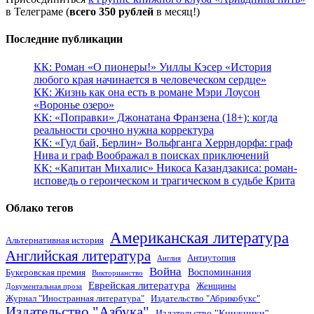
в Телеграме (
всего 350 рублей
в месяц!)
Последние публикации
КК: Роман «О пионеры!» Уиллы Кэсер «История
любого края начинается в человеческом сердце»
КК: Жизнь как она есть в романе Мэри Лоусон
«Воронье озеро»
КК: «Поправки» Джонатана Франзена (18+): когда
реальности срочно нужна корректура
КК: «Гуд бай, Берлин» Вольфганга Херрндорфа: граф
Нива и граф Воображал в поисках приключений
КК: «Капитан Михалис» Никоса Казандзакиса: роман-
исповедь о героическом и трагическом в судьбе Крита
Облако тегов
Американская литература
Альтернативная история
Английская литература
Антиутопия
Англия
Война
Воспоминания
Букеровская премия
Викторианство
Еврейская литература
Женщины
Документальная проза
Журнал "Иностранная литература"
Издательство "Абрикобукс"
Издательство "Азбука"
Издательство "Книжники"