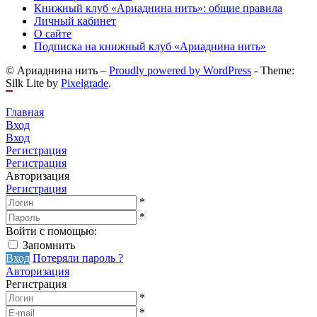
Книжный клуб «Ариаднина нить»: общие правила
Личный кабинет
О сайте
Подписка на книжный клуб «Ариаднина нить»
© Ариаднина нить –
Proudly powered by WordPress
-
Theme:
Silk Lite by
Pixelgrade
.
Главная
Вход
Вход
Регистрация
Регистрация
Авторизация
Регистрация
*
*
Войти с помощью:
Запомнить
Вход
Потеряли пароль ?
Авторизация
Регистрация
*
*