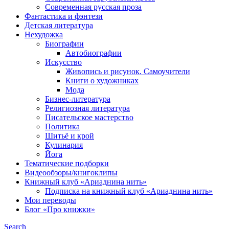
Современная русская проза
Фантастика и фэнтези
Детская литература
Нехудожка
Биографии
Автобиографии
Искусство
Живопись и рисунок. Самоучители
Книги о художниках
Мода
Бизнес-литература
Религиозная литература
Писательское мастерство
Политика
Шитьё и крой
Кулинария
Йога
Тематические подборки
Видеообзоры/книгоклипы
Книжный клуб «Ариаднина нить»
Подписка на книжный клуб «Ариаднина нить»
Мои переводы
Блог «Про книжки»
Search