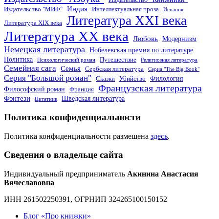
Индия
Издательство "МИФ"
Интеллектуальная проза
Испания
Литература XXI века
Литература XIX века
Литература XX века
Любовь
Модернизм
Немецкая литература
Нобелевская премия по литературе
Политика
Путешествие
Психологический роман
Религиозная литература
Семейная сага
Семья
Сербская литература
Серия "The Big Book"
Серия "Большой роман"
Филология
Сказки
Убийство
Французская литература
Философский роман
Франция
Фэнтези
Шведская литература
Цитатник
Политика конфиденциальности
Политика конфиденциальности размещена
здесь
.
Сведения о владельце сайта
Индивидуальный предприниматель
Акинина Анастасия
Вячеславовна
ИНН 261502250391, ОГРНИП 324265100150152
Блог «Про книжки»