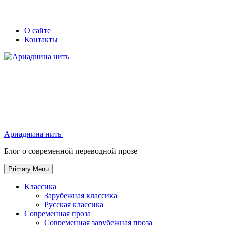
Skip
Secondary
Secondary
О сайте
to
Контакты
left
right
content
navigation
navigation
Ариаднина нить
Ариаднина нить
Блог о современной переводной прозе
Primary Menu
Классика
Зарубежная классика
Русская классика
Современная проза
Современная зарубежная проза