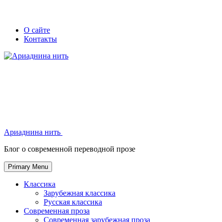
Skip
Secondary
Secondary
О сайте
to
Контакты
left
right
content
navigation
navigation
Ариаднина нить
Ариаднина нить
Блог о современной переводной прозе
Primary Menu
Классика
Зарубежная классика
Русская классика
Современная проза
Современная зарубежная проза