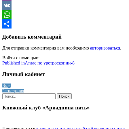
Viber
VK
WhatsApp
Отправить
Добавить комментарий
Для отправки комментария вам необходимо
авторизоваться
.
Войти с помощью:
Навигация
Published in
Атлас по уретроскопии-8
по
Личный кабинет
записям
Вход
Регистрация
Найти:
Книжный клуб «Ариаднина нить»
Присоединиться
к группе книжного клуба «Ариаднина нить»