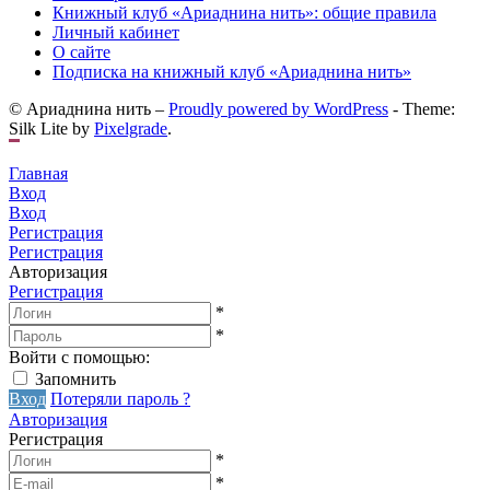
Книжный клуб «Ариаднина нить»: общие правила
Личный кабинет
О сайте
Подписка на книжный клуб «Ариаднина нить»
© Ариаднина нить –
Proudly powered by WordPress
-
Theme:
Silk Lite by
Pixelgrade
.
Главная
Вход
Вход
Регистрация
Регистрация
Авторизация
Регистрация
*
*
Войти с помощью:
Запомнить
Вход
Потеряли пароль ?
Авторизация
Регистрация
*
*