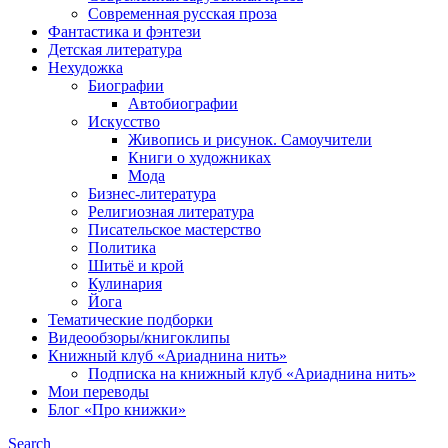
Современная русская проза
Фантастика и фэнтези
Детская литература
Нехудожка
Биографии
Автобиографии
Искусство
Живопись и рисунок. Самоучители
Книги о художниках
Мода
Бизнес-литература
Религиозная литература
Писательское мастерство
Политика
Шитьё и крой
Кулинария
Йога
Тематические подборки
Видеообзоры/книгоклипы
Книжный клуб «Ариаднина нить»
Подписка на книжный клуб «Ариаднина нить»
Мои переводы
Блог «Про книжки»
Search