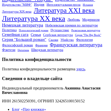
Индия
Издательство "МИФ"
Интеллектуальная проза
Испания
Литература XXI века
Литература XIX века
Литература XX века
Любовь
Модернизм
Немецкая литература
Нобелевская премия по литературе
Политика
Путешествие
Психологический роман
Религиозная литература
Семейная сага
Семья
Сербская литература
Серия "The Big Book"
Серия "Большой роман"
Филология
Сказки
Убийство
Французская литература
Философский роман
Франция
Фэнтези
Шведская литература
Цитатник
Политика конфиденциальности
Политика конфиденциальности размещена
здесь
.
Сведения о владельце сайта
Индивидуальный предприниматель
Акинина Анастасия
Вячеславовна
ИНН 261502250391, ОГРНИП 324265100150152
Блог «Про книжки»