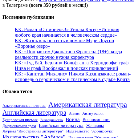
в Телеграме (
всего 350 рублей
в месяц!)
Последние публикации
КК: Роман «О пионеры!» Уиллы Кэсер «История
любого края начинается в человеческом сердце»
КК: Жизнь как она есть в романе Мэри Лоусон
«Воронье озеро»
КК: «Поправки» Джонатана Франзена (18+): когда
реальности срочно нужна корректура
КК: «Гуд бай, Берлин» Вольфганга Херрндорфа: граф
Нива и граф Воображал в поисках приключений
КК: «Капитан Михалис» Никоса Казандзакиса: роман-
исповедь о героическом и трагическом в судьбе Крита
Облако тегов
Американская литература
Альтернативная история
Английская литература
Антиутопия
Англия
Война
Воспоминания
Букеровская премия
Викторианство
Еврейская литература
Женщины
Документальная проза
Журнал "Иностранная литература"
Издательство "Абрикобукс"
Издательство "Азбука"
Издательство "Книжники"