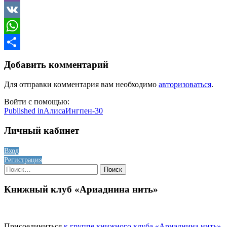
Viber
VK
WhatsApp
Отправить
Добавить комментарий
Для отправки комментария вам необходимо
авторизоваться
.
Войти с помощью:
Навигация
Published in
АлисаИнгпен-30
по
Личный кабинет
записям
Вход
Регистрация
Найти:
Книжный клуб «Ариаднина нить»
Присоединиться
к группе книжного клуба «Ариаднина нить»