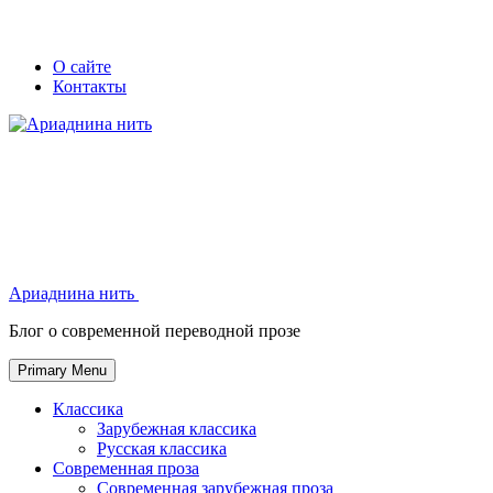
Skip
Secondary
Secondary
О сайте
to
Контакты
left
right
content
navigation
navigation
Ариаднина нить
Ариаднина нить
Блог о современной переводной прозе
Primary Menu
Классика
Зарубежная классика
Русская классика
Современная проза
Современная зарубежная проза