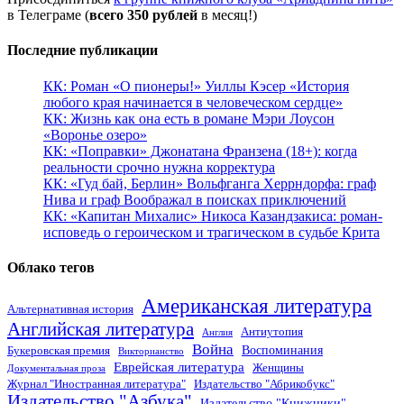
в Телеграме (
всего 350 рублей
в месяц!)
Последние публикации
КК: Роман «О пионеры!» Уиллы Кэсер «История
любого края начинается в человеческом сердце»
КК: Жизнь как она есть в романе Мэри Лоусон
«Воронье озеро»
КК: «Поправки» Джонатана Франзена (18+): когда
реальности срочно нужна корректура
КК: «Гуд бай, Берлин» Вольфганга Херрндорфа: граф
Нива и граф Воображал в поисках приключений
КК: «Капитан Михалис» Никоса Казандзакиса: роман-
исповедь о героическом и трагическом в судьбе Крита
Облако тегов
Американская литература
Альтернативная история
Английская литература
Антиутопия
Англия
Война
Воспоминания
Букеровская премия
Викторианство
Еврейская литература
Женщины
Документальная проза
Журнал "Иностранная литература"
Издательство "Абрикобукс"
Издательство "Азбука"
Издательство "Книжники"