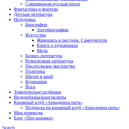
Современная русская проза
Фантастика и фэнтези
Детская литература
Нехудожка
Биографии
Автобиографии
Искусство
Живопись и рисунок. Самоучители
Книги о художниках
Мода
Бизнес-литература
Религиозная литература
Писательское мастерство
Политика
Шитьё и крой
Кулинария
Йога
Тематические подборки
Видеообзоры/книгоклипы
Книжный клуб «Ариаднина нить»
Подписка на книжный клуб «Ариаднина нить»
Мои переводы
Блог «Про книжки»
Search