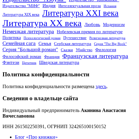
Индия
Издательство "МИФ"
Интеллектуальная проза
Испания
Литература XXI века
Литература XIX века
Литература XX века
Любовь
Модернизм
Немецкая литература
Нобелевская премия по литературе
Политика
Путешествие
Психологический роман
Религиозная литература
Семейная сага
Семья
Сербская литература
Серия "The Big Book"
Серия "Большой роман"
Филология
Сказки
Убийство
Французская литература
Философский роман
Франция
Фэнтези
Шведская литература
Цитатник
Политика конфиденциальности
Политика конфиденциальности размещена
здесь
.
Сведения о владельце сайта
Индивидуальный предприниматель
Акинина Анастасия
Вячеславовна
ИНН 261502250391, ОГРНИП 324265100150152
Блог «Про книжки»