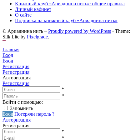
Книжный клуб «Ариаднина нить»: общие правила
Личный кабинет
О сайте
Подписка на книжный клуб «Ариаднина нить»
© Ариаднина нить –
Proudly powered by WordPress
-
Theme:
Silk Lite by
Pixelgrade
.
Главная
Вход
Вход
Регистрация
Регистрация
Авторизация
Регистрация
*
*
Войти с помощью:
Запомнить
Вход
Потеряли пароль ?
Авторизация
Регистрация
*
*