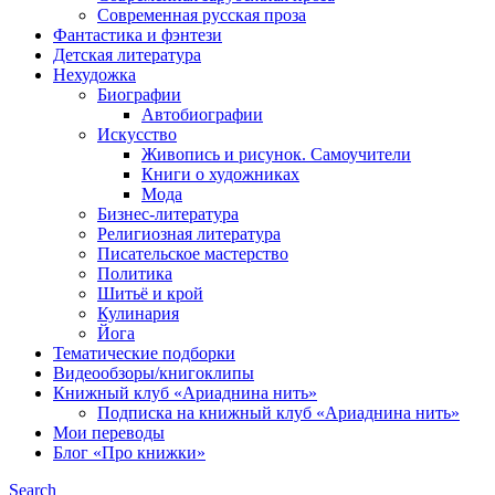
Современная русская проза
Фантастика и фэнтези
Детская литература
Нехудожка
Биографии
Автобиографии
Искусство
Живопись и рисунок. Самоучители
Книги о художниках
Мода
Бизнес-литература
Религиозная литература
Писательское мастерство
Политика
Шитьё и крой
Кулинария
Йога
Тематические подборки
Видеообзоры/книгоклипы
Книжный клуб «Ариаднина нить»
Подписка на книжный клуб «Ариаднина нить»
Мои переводы
Блог «Про книжки»
Search