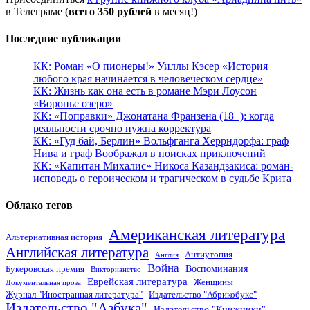
в Телеграме (
всего 350 рублей
в месяц!)
Последние публикации
КК: Роман «О пионеры!» Уиллы Кэсер «История
любого края начинается в человеческом сердце»
КК: Жизнь как она есть в романе Мэри Лоусон
«Воронье озеро»
КК: «Поправки» Джонатана Франзена (18+): когда
реальности срочно нужна корректура
КК: «Гуд бай, Берлин» Вольфганга Херрндорфа: граф
Нива и граф Воображал в поисках приключений
КК: «Капитан Михалис» Никоса Казандзакиса: роман-
исповедь о героическом и трагическом в судьбе Крита
Облако тегов
Американская литература
Альтернативная история
Английская литература
Антиутопия
Англия
Война
Воспоминания
Букеровская премия
Викторианство
Еврейская литература
Женщины
Документальная проза
Журнал "Иностранная литература"
Издательство "Абрикобукс"
Издательство "Азбука"
Издательство "Книжники"