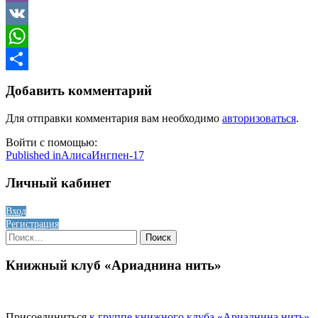
Viber
VK
WhatsApp
Отправить
Добавить комментарий
Для отправки комментария вам необходимо
авторизоваться
.
Войти с помощью:
Навигация
Published in
АлисаИнгпен-17
по
Личный кабинет
записям
Вход
Регистрация
Найти:
Книжный клуб «Ариаднина нить»
Присоединиться
к группе книжного клуба «Ариаднина нить»