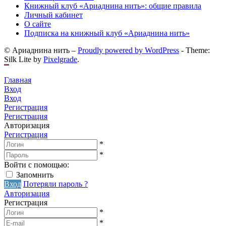
Книжный клуб «Ариаднина нить»: общие правила
Личный кабинет
О сайте
Подписка на книжный клуб «Ариаднина нить»
© Ариаднина нить –
Proudly powered by WordPress
-
Theme:
Silk Lite by
Pixelgrade
.
Главная
Вход
Вход
Регистрация
Регистрация
Авторизация
Регистрация
*
*
Войти с помощью:
Запомнить
Вход
Потеряли пароль ?
Авторизация
Регистрация
*
*