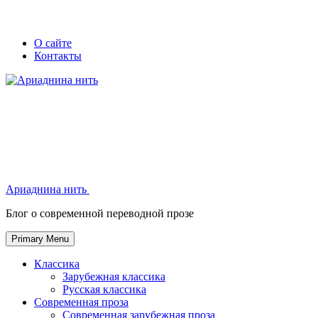
Skip
Secondary
Secondary
О сайте
to
Контакты
left
right
content
navigation
navigation
Ариаднина нить
Ариаднина нить
Блог о современной переводной прозе
Primary Menu
Классика
Зарубежная классика
Русская классика
Современная проза
Современная зарубежная проза