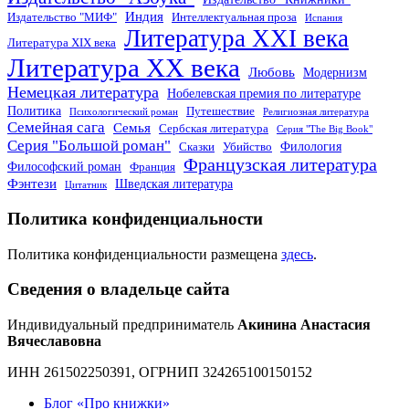
Индия
Издательство "МИФ"
Интеллектуальная проза
Испания
Литература XXI века
Литература XIX века
Литература XX века
Любовь
Модернизм
Немецкая литература
Нобелевская премия по литературе
Политика
Путешествие
Психологический роман
Религиозная литература
Семейная сага
Семья
Сербская литература
Серия "The Big Book"
Серия "Большой роман"
Филология
Сказки
Убийство
Французская литература
Философский роман
Франция
Фэнтези
Шведская литература
Цитатник
Политика конфиденциальности
Политика конфиденциальности размещена
здесь
.
Сведения о владельце сайта
Индивидуальный предприниматель
Акинина Анастасия
Вячеславовна
ИНН 261502250391, ОГРНИП 324265100150152
Блог «Про книжки»