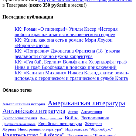
в Телеграме (
всего 350 рублей
в месяц!)
Последние публикации
КК: Роман «О пионеры!» Уиллы Кэсер «История
любого края начинается в человеческом сердце»
КК: Жизнь как она есть в романе Мэри Лоусон
«Воронье озеро»
КК: «Поправки» Джонатана Франзена (18+): когда
реальности срочно нужна корректура
КК: «Гуд бай, Берлин» Вольфганга Херрндорфа: граф
Нива и граф Воображал в поисках приключений
КК: «Капитан Михалис» Никоса Казандзакиса: роман-
исповедь о героическом и трагическом в судьбе Крита
Облако тегов
Американская литература
Альтернативная история
Английская литература
Антиутопия
Англия
Война
Воспоминания
Букеровская премия
Викторианство
Еврейская литература
Женщины
Документальная проза
Журнал "Иностранная литература"
Издательство "Абрикобукс"
Издательство "Азбука"
Издательство "Книжники"