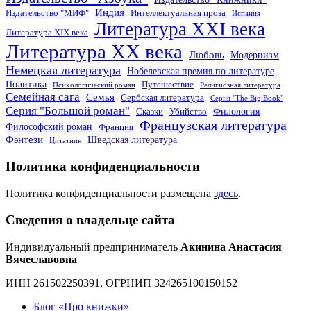
Индия
Издательство "МИФ"
Интеллектуальная проза
Испания
Литература XXI века
Литература XIX века
Литература XX века
Любовь
Модернизм
Немецкая литература
Нобелевская премия по литературе
Политика
Путешествие
Психологический роман
Религиозная литература
Семейная сага
Семья
Сербская литература
Серия "The Big Book"
Серия "Большой роман"
Филология
Сказки
Убийство
Французская литература
Философский роман
Франция
Фэнтези
Шведская литература
Цитатник
Политика конфиденциальности
Политика конфиденциальности размещена
здесь
.
Сведения о владельце сайта
Индивидуальный предприниматель
Акинина Анастасия
Вячеславовна
ИНН 261502250391, ОГРНИП 324265100150152
Блог «Про книжки»