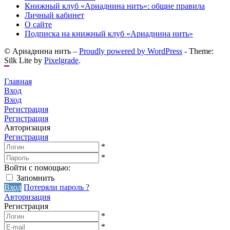
Книжный клуб «Ариаднина нить»: общие правила
Личный кабинет
О сайте
Подписка на книжный клуб «Ариаднина нить»
© Ариаднина нить –
Proudly powered by WordPress
-
Theme:
Silk Lite by
Pixelgrade
.
Главная
Вход
Вход
Регистрация
Регистрация
Авторизация
Регистрация
*
*
Войти с помощью:
Запомнить
Вход
Потеряли пароль ?
Авторизация
Регистрация
*
*