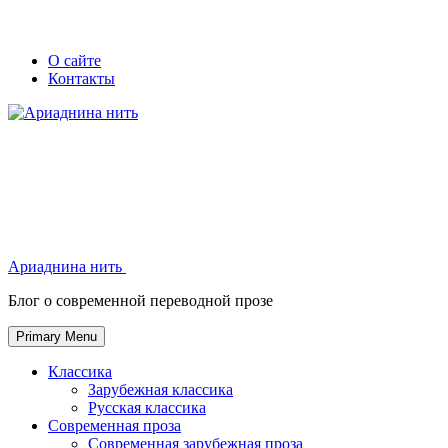
Skip
Secondary
Secondary
О сайте
to
Контакты
left
right
content
navigation
navigation
Ариаднина нить
Ариаднина нить
Блог о современной переводной прозе
Primary Menu
Классика
Зарубежная классика
Русская классика
Современная проза
Современная зарубежная проза