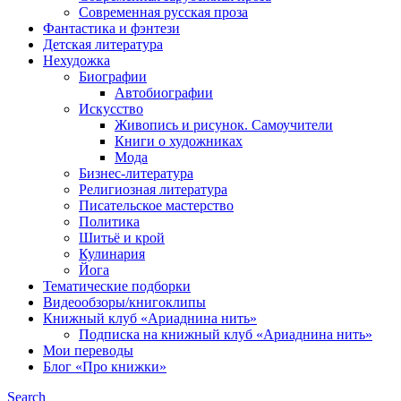
Современная русская проза
Фантастика и фэнтези
Детская литература
Нехудожка
Биографии
Автобиографии
Искусство
Живопись и рисунок. Самоучители
Книги о художниках
Мода
Бизнес-литература
Религиозная литература
Писательское мастерство
Политика
Шитьё и крой
Кулинария
Йога
Тематические подборки
Видеообзоры/книгоклипы
Книжный клуб «Ариаднина нить»
Подписка на книжный клуб «Ариаднина нить»
Мои переводы
Блог «Про книжки»
Search