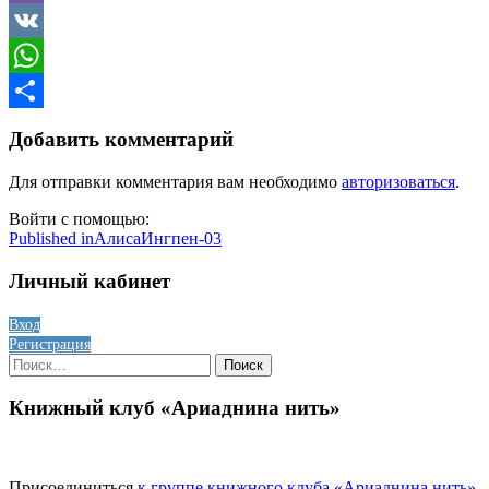
Viber
VK
WhatsApp
Отправить
Добавить комментарий
Для отправки комментария вам необходимо
авторизоваться
.
Войти с помощью:
Навигация
Published in
АлисаИнгпен-03
по
Личный кабинет
записям
Вход
Регистрация
Найти:
Книжный клуб «Ариаднина нить»
Присоединиться
к группе книжного клуба «Ариаднина нить»