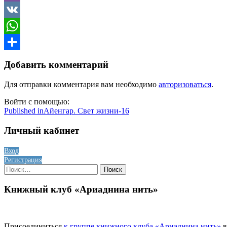
Viber
VK
WhatsApp
Отправить
Добавить комментарий
Для отправки комментария вам необходимо
авторизоваться
.
Войти с помощью:
Навигация
Published in
Айенгар. Свет жизни-16
по
Личный кабинет
записям
Вход
Регистрация
Найти:
Книжный клуб «Ариаднина нить»
Присоединиться
к группе книжного клуба «Ариаднина нить»
в