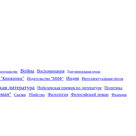
Война
Воспоминания
кторианство
Документальная проза
Индия
о "Книжники"
Издательство "МИФ"
Интеллектуальная проза
кая литература
Нобелевская премия по литературе
Политика
оман"
Филология
Философский роман
Сказки
Убийство
Франция