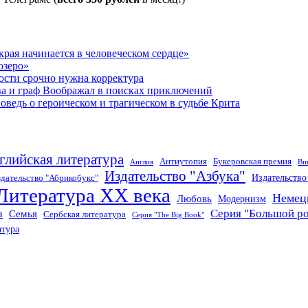
рая начинается в человеческом сердце»
озеро»
ости срочно нужна корректура
ва и граф Воображал в поисках приключений
ведь о героическом и трагическом в судьбе Крита
глийская литература
Антиутопия
Букеровская премия
Англия
Ви
Издательство "Азбука"
Издательств
дательство "Абрикобукс"
Литература XX века
Немец
Любовь
Модернизм
а
Серия "Большой р
Семья
Сербская литература
Серия "The Big Book"
атура