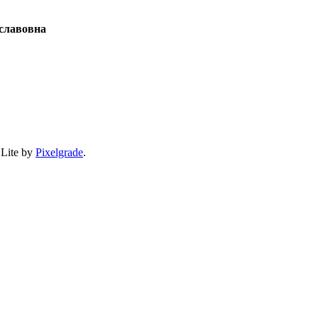
славовна
 Lite by
Pixelgrade
.