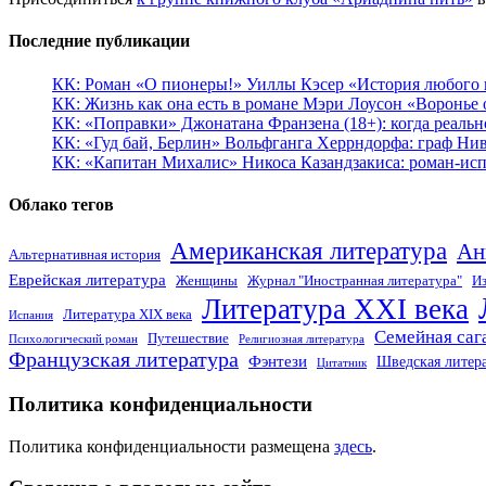
Последние публикации
КК: Роман «О пионеры!» Уиллы Кэсер «История любого к
КК: Жизнь как она есть в романе Мэри Лоусон «Воронье 
КК: «Поправки» Джонатана Франзена (18+): когда реальн
КК: «Гуд бай, Берлин» Вольфганга Херрндорфа: граф Ни
КК: «Капитан Михалис» Никоса Казандзакиса: роман-испо
Облако тегов
Американская литература
Ан
Альтернативная история
Еврейская литература
Женщины
Журнал "Иностранная литература"
Из
Литература XXI века
Литература XIX века
Испания
Семейная саг
Путешествие
Психологический роман
Религиозная литература
Французская литература
Фэнтези
Шведская литер
Цитатник
Политика конфиденциальности
Политика конфиденциальности размещена
здесь
.