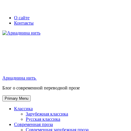
Skip
Secondary
Secondary
О сайте
to
Контакты
left
right
content
navigation
navigation
Ариаднина нить
Ариаднина нить
Блог о современной переводной прозе
Primary Menu
Классика
Зарубежная классика
Русская классика
Современная проза
Современная зарубежная проза