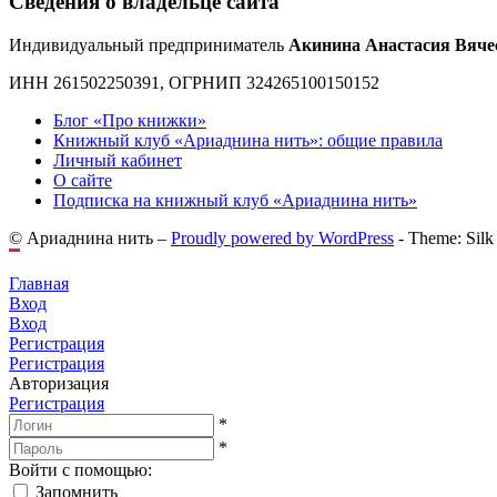
Сведения о владельце сайта
Индивидуальный предприниматель
Акинина Анастасия Вяче
ИНН 261502250391, ОГРНИП 324265100150152
Блог «Про книжки»
Книжный клуб «Ариаднина нить»: общие правила
Личный кабинет
О сайте
Подписка на книжный клуб «Ариаднина нить»
© Ариаднина нить –
Proudly powered by WordPress
-
Theme: Silk
Главная
Вход
Вход
Регистрация
Регистрация
Авторизация
Регистрация
*
*
Войти с помощью:
Запомнить