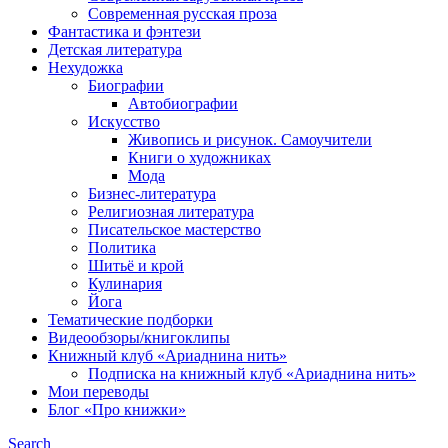
Современная русская проза
Фантастика и фэнтези
Детская литература
Нехудожка
Биографии
Автобиографии
Искусство
Живопись и рисунок. Самоучители
Книги о художниках
Мода
Бизнес-литература
Религиозная литература
Писательское мастерство
Политика
Шитьё и крой
Кулинария
Йога
Тематические подборки
Видеообзоры/книгоклипы
Книжный клуб «Ариаднина нить»
Подписка на книжный клуб «Ариаднина нить»
Мои переводы
Блог «Про книжки»
Search