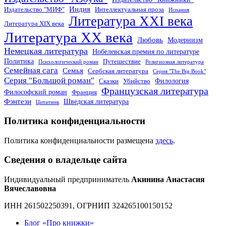
Индия
Издательство "МИФ"
Интеллектуальная проза
Испания
Литература XXI века
Литература XIX века
Литература XX века
Любовь
Модернизм
Немецкая литература
Нобелевская премия по литературе
Политика
Путешествие
Психологический роман
Религиозная литература
Семейная сага
Семья
Сербская литература
Серия "The Big Book"
Серия "Большой роман"
Филология
Сказки
Убийство
Французская литература
Философский роман
Франция
Фэнтези
Шведская литература
Цитатник
Политика конфиденциальности
Политика конфиденциальности размещена
здесь
.
Сведения о владельце сайта
Индивидуальный предприниматель
Акинина Анастасия
Вячеславовна
ИНН 261502250391, ОГРНИП 324265100150152
Блог «Про книжки»