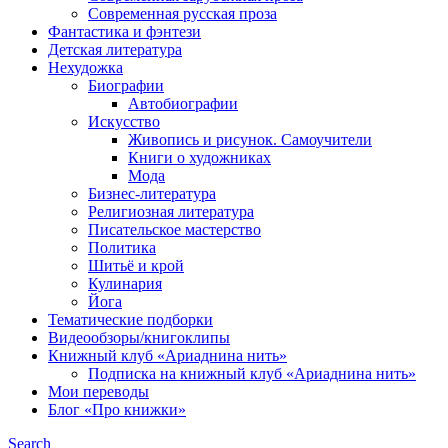
Современная русская проза
Фантастика и фэнтези
Детская литература
Нехудожка
Биографии
Автобиографии
Искусство
Живопись и рисунок. Самоучители
Книги о художниках
Мода
Бизнес-литература
Религиозная литература
Писательское мастерство
Политика
Шитьё и крой
Кулинария
Йога
Тематические подборки
Видеообзоры/книгоклипы
Книжный клуб «Ариаднина нить»
Подписка на книжный клуб «Ариаднина нить»
Мои переводы
Блог «Про книжки»
Search