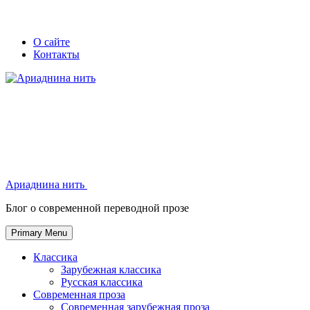
Skip
Secondary
Secondary
О сайте
to
Контакты
left
right
content
navigation
navigation
Ариаднина нить
Ариаднина нить
Блог о современной переводной прозе
Primary Menu
Классика
Зарубежная классика
Русская классика
Современная проза
Современная зарубежная проза