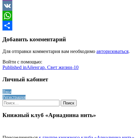
Viber
VK
WhatsApp
Отправить
Добавить комментарий
Для отправки комментария вам необходимо
авторизоваться
.
Войти с помощью:
Навигация
Published in
Айенгар. Свет жизни-10
по
Личный кабинет
записям
Вход
Регистрация
Найти:
Книжный клуб «Ариаднина нить»
Присоединиться
к группе книжного клуба «Ариаднина нить»