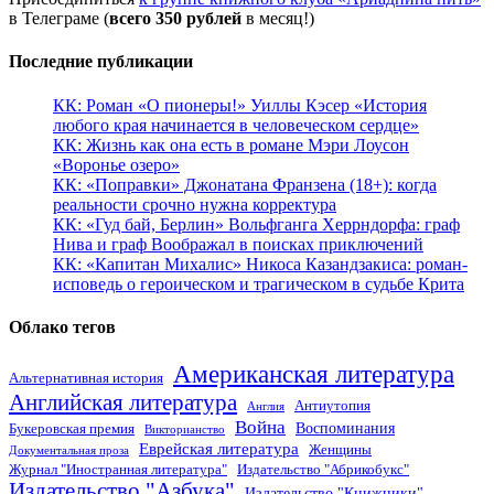
в Телеграме (
всего 350 рублей
в месяц!)
Последние публикации
КК: Роман «О пионеры!» Уиллы Кэсер «История
любого края начинается в человеческом сердце»
КК: Жизнь как она есть в романе Мэри Лоусон
«Воронье озеро»
КК: «Поправки» Джонатана Франзена (18+): когда
реальности срочно нужна корректура
КК: «Гуд бай, Берлин» Вольфганга Херрндорфа: граф
Нива и граф Воображал в поисках приключений
КК: «Капитан Михалис» Никоса Казандзакиса: роман-
исповедь о героическом и трагическом в судьбе Крита
Облако тегов
Американская литература
Альтернативная история
Английская литература
Антиутопия
Англия
Война
Воспоминания
Букеровская премия
Викторианство
Еврейская литература
Женщины
Документальная проза
Журнал "Иностранная литература"
Издательство "Абрикобукс"
Издательство "Азбука"
Издательство "Книжники"