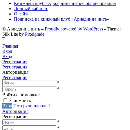
Книжный клуб «Ариаднина нить»: общие правила
Личный кабинет
О сайте
Подписка на книжный клуб «Ариаднина нить»
© Ариаднина нить –
Proudly powered by WordPress
-
Theme:
Silk Lite by
Pixelgrade
.
Главная
Вход
Вход
Регистрация
Регистрация
Авторизация
Регистрация
*
*
Войти с помощью:
Запомнить
Вход
Потеряли пароль ?
Авторизация
Регистрация
*
*